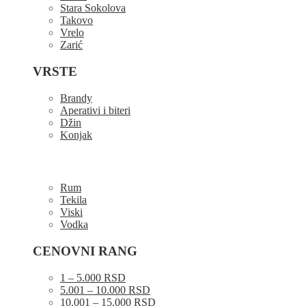
Stara Sokolova
Takovo
Vrelo
Zarić
VRSTE
Brandy
Aperativi i biteri
Džin
Konjak
Rum
Tekila
Viski
Vodka
CENOVNI RANG
1 – 5.000 RSD
5.001 – 10.000 RSD
10.001 – 15.000 RSD