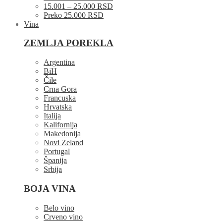
15.001 – 25.000 RSD
Preko 25.000 RSD
Vina
ZEMLJA POREKLA
Argentina
BiH
Čile
Crna Gora
Francuska
Hrvatska
Italija
Kalifornija
Makedonija
Novi Zeland
Portugal
Španija
Srbija
BOJA VINA
Belo vino
Crveno vino