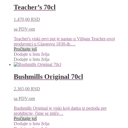
Teacher’s 70cl
1.470,00
RSD
sa PDV-om
Teacher's viski prvi put je nastao u Vilijam Teacher-ovoj
prodavnici u Glasgovu 1830-ih.…
Pročitajte još
Dodajte u listu želja
Dodajte u listu želja
Bushmills Original 70cl
2.365,00
RSD
sa PDV-om
Bushmills Original je viski koji datira iz perioda pre
prohibicije, čime se ističe…
Pročitajte još
Dodajte u listu želja