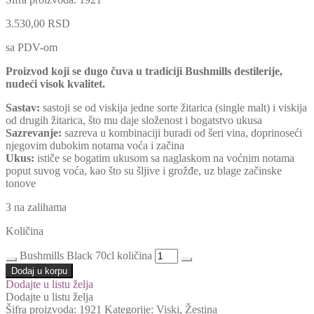
3.530,00
RSD
sa PDV-om
Proizvod koji se dugo čuva u tradiciji Bushmills destilerije,
nudeći visok kvalitet.
Sastav:
sastoji se od viskija jedne sorte žitarica (single malt) i viskija
od drugih žitarica, što mu daje složenost i bogatstvo ukusa
Sazrevanje:
sazreva u kombinaciji buradi od šeri vina, doprinoseći
njegovim dubokim notama voća i začina
Ukus:
ističe se bogatim ukusom sa naglaskom na voćnim notama
poput suvog voća, kao što su šljive i grožđe, uz blage začinske
tonove
3 na zalihama
Količina
Bushmills Black 70cl količina
Dodaj u korpu
Dodajte u listu želja
Dodajte u listu želja
Šifra proizvoda:
1921
Kategorije:
Viski
,
Žestina