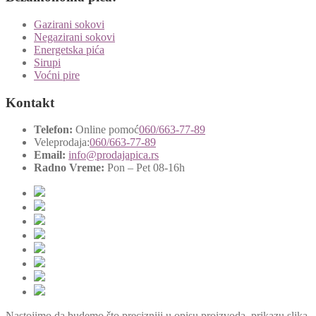
Gazirani sokovi
Negazirani sokovi
Energetska pića
Sirupi
Voćni pire
Kontakt
Telefon:
Online pomoć
060/663-77-89
Veleprodaja:
060/663-77-89
Email:
info@prodajapica.rs
Radno Vreme:
Pon – Pet 08-16h
Nastojimo da budemo što precizniji u opisu proizvoda, prikazu slika