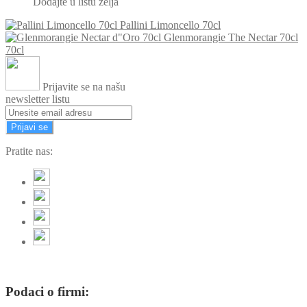
Dodajte u listu želja
Pallini Limoncello 70cl
Glenmorangie The Nectar 70cl
70cl
Prijavite se na našu
newsletter listu
Prijavi se
Pratite nas:
Podaci o firmi: