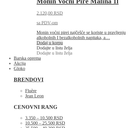
Monin Voćni Pire Malina 1l
2.120,00
RSD
sa PDV-om
Monin voćni pirei najčešće se koriste u pravljenju
alkoholnih I bezalkoholnih napitaka, a…
Dodaj u korpu
Dodajte u listu želja
Dodajte u listu želja
Barska oprema
Akcija
Gloko
BRENDOVI
Fluère
Jean Leon
CENOVNI RANG
3.350 – 10.500 RSD
10.500 – 25.500 RSD