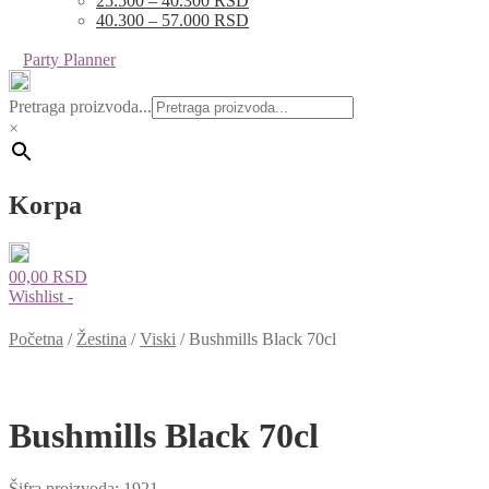
25.500 – 40.300 RSD
40.300 – 57.000 RSD
Party Planner
Pretraga proizvoda...
×
Korpa
0
0,00
RSD
Wishlist -
Početna
/
Žestina
/
Viski
/
Bushmills Black 70cl
Bushmills Black 70cl
Šifra proizvoda:
1921