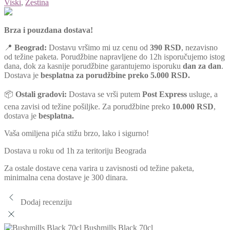
Viski
,
Žestina
Brza i pouzdana dostava!
📍
Beograd:
Dostavu vršimo mi uz cenu od
390 RSD
, nezavisno
od težine paketa. Porudžbine napravljene do 12h isporučujemo istog
dana, dok za kasnije porudžbine garantujemo isporuku
dan za dan
.
Dostava je
besplatna za porudžbine preko 5.000 RSD.
📦
Ostali gradovi:
Dostava se vrši putem
Post Express
usluge, a
cena zavisi od težine pošiljke. Za porudžbine preko
10.000 RSD
,
dostava je
besplatna.
Vaša omiljena pića stižu brzo, lako i sigurno!
Dostava u roku od 1h za teritoriju Beograda
Za ostale dostave cena varira u zavisnosti od težine paketa,
minimalna cena dostave je 300 dinara.
Dodaj recenziju
Bushmills Black 70cl