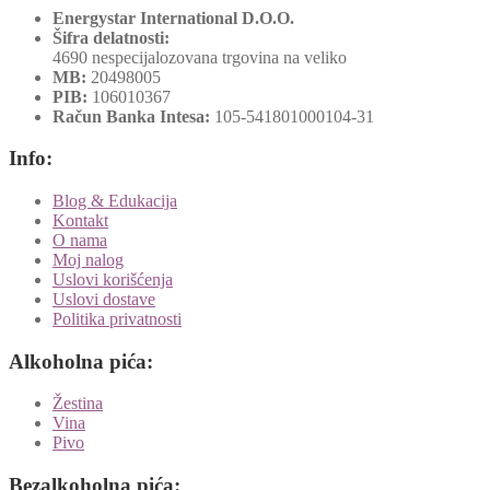
Energystar International D.O.O.
Šifra delatnosti:
4690 nespecijalozovana trgovina na veliko
MB:
20498005
PIB:
106010367
Račun Banka Intesa:
105-541801000104-31
Info:
Blog & Edukacija
Kontakt
O nama
Moj nalog
Uslovi korišćenja
Uslovi dostave
Politika privatnosti
Alkoholna pića:
Žestina
Vina
Pivo
Bezalkoholna pića: