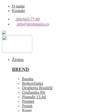
O nama
Kontakt
060/663-77-89
info@prodajapica.rs
Žestina
BREND
Baraba
Bojkovčanka
Destilerija Bosiljčić
Gružanska Nit
Plantaže 13.Jul
Premier
Presek
Roner