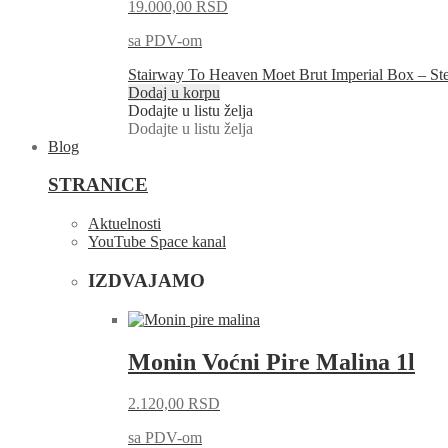
19.000,00
RSD
sa PDV-om
Stairway To Heaven Moet Brut Imperial Box – St
Dodaj u korpu
Dodajte u listu želja
Dodajte u listu želja
Blog
STRANICE
Aktuelnosti
YouTube Space kanal
IZDVAJAMO
Monin Voćni Pire Malina 1l
2.120,00
RSD
sa PDV-om