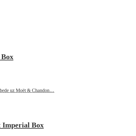
 Box
 pobede uz Moët & Chandon…
 Imperial Box