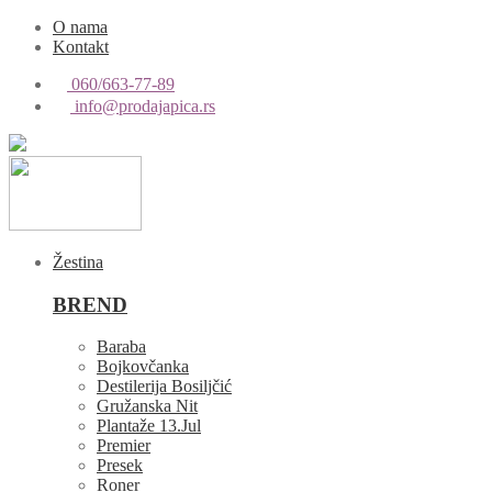
O nama
Kontakt
060/663-77-89
info@prodajapica.rs
Žestina
BREND
Baraba
Bojkovčanka
Destilerija Bosiljčić
Gružanska Nit
Plantaže 13.Jul
Premier
Presek
Roner