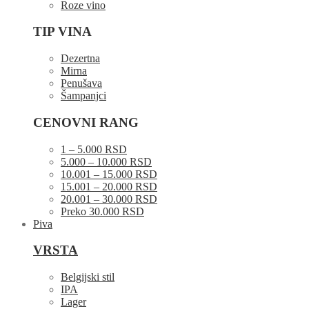
Roze vino
TIP VINA
Dezertna
Mirna
Penušava
Šampanjci
CENOVNI RANG
1 – 5.000 RSD
5.000 – 10.000 RSD
10.001 – 15.000 RSD
15.001 – 20.000 RSD
20.001 – 30.000 RSD
Preko 30.000 RSD
Piva
VRSTA
Belgijski stil
IPA
Lager