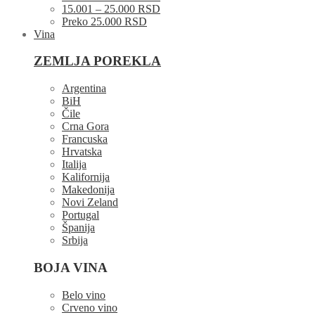
15.001 – 25.000 RSD
Preko 25.000 RSD
Vina
ZEMLJA POREKLA
Argentina
BiH
Čile
Crna Gora
Francuska
Hrvatska
Italija
Kalifornija
Makedonija
Novi Zeland
Portugal
Španija
Srbija
BOJA VINA
Belo vino
Crveno vino