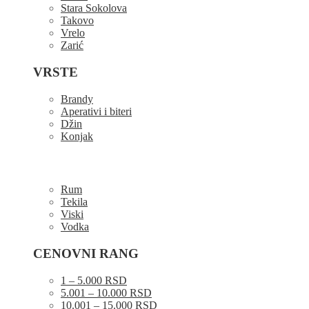
Stara Sokolova
Takovo
Vrelo
Zarić
VRSTE
Brandy
Aperativi i biteri
Džin
Konjak
Rum
Tekila
Viski
Vodka
CENOVNI RANG
1 – 5.000 RSD
5.001 – 10.000 RSD
10.001 – 15.000 RSD