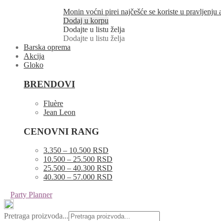
Monin voćni pirei najčešće se koriste u pravljenju
Dodaj u korpu
Dodajte u listu želja
Dodajte u listu želja
Barska oprema
Akcija
Gloko
BRENDOVI
Fluère
Jean Leon
CENOVNI RANG
3.350 – 10.500 RSD
10.500 – 25.500 RSD
25.500 – 40.300 RSD
40.300 – 57.000 RSD
Party Planner
Pretraga proizvoda...