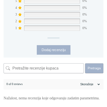
5
0%
4
0%
3
0%
2
0%
1
0%
Dodaj recenziju
Pretraga
0 of 0 reviews
Nažalost, nema recenzija koje odgovaraju zadatim parametrima.