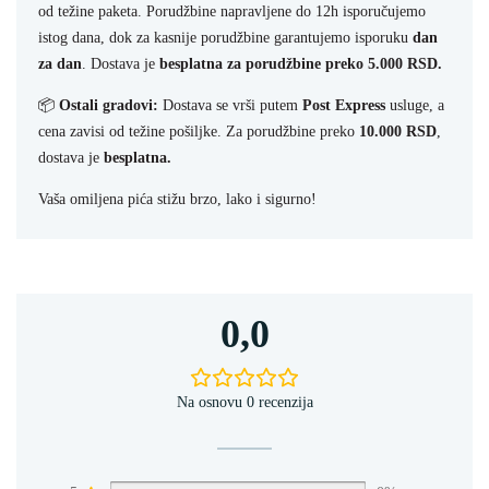
od težine paketa. Porudžbine napravljene do 12h isporučujemo
istog dana, dok za kasnije porudžbine garantujemo isporuku
dan
za dan
. Dostava je
besplatna za porudžbine preko 5.000 RSD.
📦
Ostali gradovi:
Dostava se vrši putem
Post Express
usluge, a
cena zavisi od težine pošiljke. Za porudžbine preko
10.000 RSD
,
dostava je
besplatna.
Vaša omiljena pića stižu brzo, lako i sigurno!
0,0
Na osnovu 0 recenzija