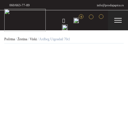
060/663-77-89
info@prodajapica.rs
0
Početna
/
Žestina
/
Viski
/
Ardbeg Uigeadail 70cl