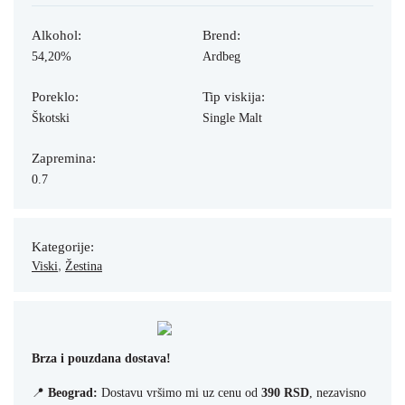
Alkohol:
Brend:
54,20%
Ardbeg
Poreklo:
Tip viskija:
Škotski
Single Malt
Zapremina:
0.7
Kategorije:
,
Viski
Žestina
Brza i pouzdana dostava!
📍
Beograd:
Dostavu vršimo mi uz cenu od
390 RSD
, nezavisno