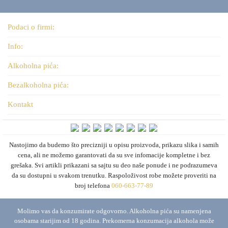
Podaci o firmi:
Info:
Alkoholna pića:
Bezalkoholna pića:
Kontakt
Nastojimo da budemo što precizniji u opisu proizvoda, prikazu slika i samih
cena, ali ne možemo garantovati da su sve infomacije kompletne i bez
grešaka. Svi artikli prikazani sa sajtu su deo naše ponude i ne podrazumeva
da su dostupni u svakom trenutku. Raspoloživost robe možete proveriti na
broj telefona
060-663-77-89
Molimo vas da konzumirate odgovorno. Alkoholna pića su namenjena
osobama starijim od 18 godina. Prekomerna konzumacija alkohola može