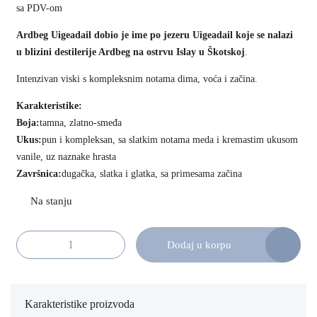
sa PDV-om
Ardbeg Uigeadail dobio je ime po jezeru Uigeadail koje se nalazi
u blizini destilerije Ardbeg na ostrvu Islay u Škotskoj
.
Intenzivan viski s kompleksnim notama dima, voća i začina.
Karakteristike:
Boja:
tamna, zlatno-smeđa
Ukus:
pun i kompleksan, sa slatkim notama meda i kremastim ukusom
vanile, uz naznake hrasta
Završnica:
dugačka, slatka i glatka, sa primesama začina
Dodaj u korpu
Ardbeg Uigeadail 70cl količina
Karakteristike proizvoda