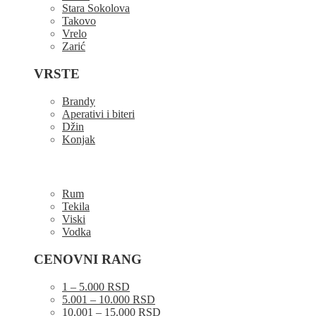
Stara Sokolova
Takovo
Vrelo
Zarić
VRSTE
Brandy
Aperativi i biteri
Džin
Konjak
Rum
Tekila
Viski
Vodka
CENOVNI RANG
1 – 5.000 RSD
5.001 – 10.000 RSD
10.001 – 15.000 RSD