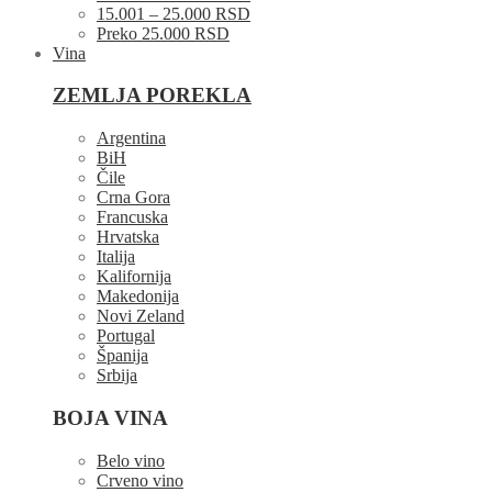
15.001 – 25.000 RSD
Preko 25.000 RSD
Vina
ZEMLJA POREKLA
Argentina
BiH
Čile
Crna Gora
Francuska
Hrvatska
Italija
Kalifornija
Makedonija
Novi Zeland
Portugal
Španija
Srbija
BOJA VINA
Belo vino
Crveno vino