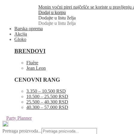
Monin voćni pirei najčešće se koriste u pravljenju
Dodaj u korpu
Dodajte u listu želja
Dodajte u listu želja
Barska oprema
Akcija
Gloko
BRENDOVI
Fluère
Jean Leon
CENOVNI RANG
3.350 – 10.500 RSD
10.500 – 25.500 RSD
25.500 – 40.300 RSD
40.300 – 57.000 RSD
Party Planner
Pretraga proizvoda...