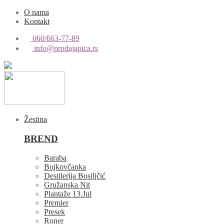
O nama
Kontakt
060/663-77-89
info@prodajapica.rs
Žestina
BREND
Baraba
Bojkovčanka
Destilerija Bosiljčić
Gružanska Nit
Plantaže 13.Jul
Premier
Presek
Roner