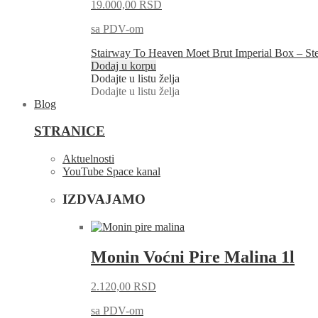
19.000,00
RSD
sa PDV-om
Stairway To Heaven Moet Brut Imperial Box – St
Dodaj u korpu
Dodajte u listu želja
Dodajte u listu želja
Blog
STRANICE
Aktuelnosti
YouTube Space kanal
IZDVAJAMO
Monin Voćni Pire Malina 1l
2.120,00
RSD
sa PDV-om