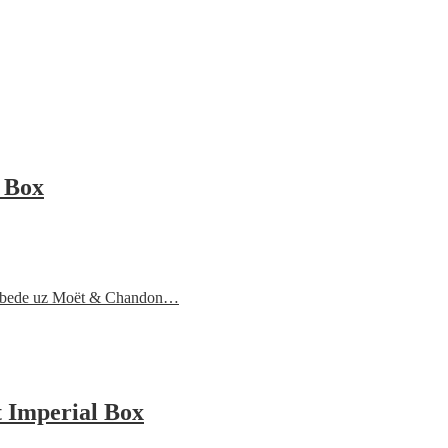
 Box
 pobede uz Moët & Chandon…
 Imperial Box