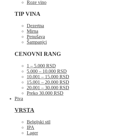
Roze vino
TIP VINA
Dezertna
Mirna
Penušava
Šampanjci
CENOVNI RANG
1 – 5.000 RSD
5.000 – 10.000 RSD
10.001 – 15.000 RSD
15.001 – 20.000 RSD
20.001 – 30.000 RSD
Preko 30.000 RSD
Piva
VRSTA
Belgijski stil
IPA
Lager