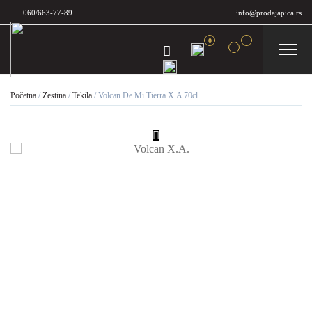
060/663-77-89
info@prodajapica.rs
0
Početna
/
Žestina
/
Tekila
/
Volcan De Mi Tierra X.A 70cl