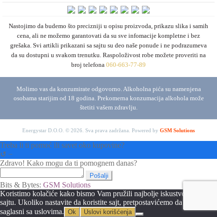
Nastojimo da budemo što precizniji u opisu proizvoda, prikazu slika i samih
cena, ali ne možemo garantovati da su sve infomacije kompletne i bez
grešaka. Svi artikli prikazani sa sajtu su deo naše ponude i ne podrazumeva
da su dostupni u svakom trenutku. Raspoloživost robe možete proveriti na
broj telefona
060-663-77-89
Molimo vas da konzumirate odgovorno. Alkoholna pića su namenjena
osobama starijim od 18 godina. Prekomerna konzumacija alkohola može
štetiti vašem zdravlju.
Energystar D.O.O. © 2026. Sva prava zadržana.
Powered by
GSM Solutions
Treba li ti pomoć ili savet oko kupovine?
↺
−
Zdravo! Kako mogu da ti pomognem danas?
Pošalji
Bits & Bytes:
GSM Solutions
Koristimo kolačiće kako bismo Vam pružili najbolje iskustvo na našem
sajtu. Ukoliko nastavite da koristite sajt, pretpostavićemo da ste
saglasni sa uslovima.
Ok
Uslovi korišćenja