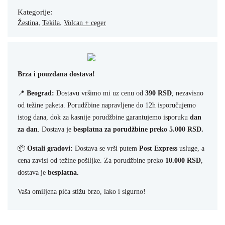
Kategorije:
,
,
Žestina
Tekila
Volcan + ceger
Brza i pouzdana dostava!
📍
Beograd:
Dostavu vršimo mi uz cenu od
390 RSD
, nezavisno
od težine paketa. Porudžbine napravljene do 12h isporučujemo
istog dana, dok za kasnije porudžbine garantujemo isporuku
dan
za dan
. Dostava je
besplatna za porudžbine preko 5.000 RSD.
📦
Ostali gradovi:
Dostava se vrši putem
Post Express
usluge, a
cena zavisi od težine pošiljke. Za porudžbine preko
10.000 RSD
,
dostava je
besplatna.
Vaša omiljena pića stižu brzo, lako i sigurno!