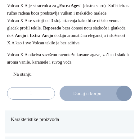
Volcan X.A je skraćenica za
„Extra Ages“
(ekstra staro). Sofisticirana
ručno rađena boca predstavlja vulkan i meksičko nasleđe.
Volcan X.A se sastoji od 3 sloja starenja kako bi se otkrio veoma
gladak profil tekile.
Reposado
baza donosi notu slatkoće i glatkoće,
dok
Anejo i Extra-Anejo
dodaju aromatičnu eleganciju i složenost.
X.A kao i sve Volcan tekile je bez aditiva.
Volcan X.A otkriva savršenu ravnotežu kuvane agave, začina i slatkih
aroma vanile, karamele i suvog voća.
Dodaj u korpu
Volcan De Mi Tierra X.A 70cl količina
Karakteristike proizvoda