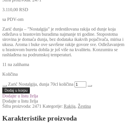
3.110,00
RSD
sa PDV-om
Zarić dunja – ”Nostalgija” je redestilovana rakija od dunje koja
odležava u hrastovim buradima najmanje tri godine. Stopostotna
sirovina je domaća dunja, bez dodataka ikakvih pojačivača, mirisa i
ukusa. Aroma i buke ove savršene rakije govore sve. Odležavanjem
u hrastovom buretu dobila je još više na kvalitetu. Konzumira se
rashlađena na podrumskoj temperaturi.
11 na zalihama
Količina
Zarić Nostalgija, dunja 70cl količina
Dodaj u korpu
Dodajte u listu želja
Dodajte u listu želja
Šifra proizvoda:
2471
Kategorije:
Rakija
,
Žestina
Karakteristike proizvoda