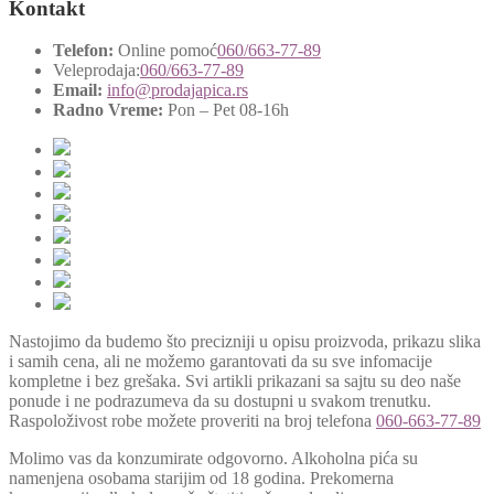
Kontakt
Telefon:
Online pomoć
060/663-77-89
Veleprodaja:
060/663-77-89
Email:
info@prodajapica.rs
Radno Vreme:
Pon – Pet 08-16h
Nastojimo da budemo što precizniji u opisu proizvoda, prikazu slika
i samih cena, ali ne možemo garantovati da su sve infomacije
kompletne i bez grešaka. Svi artikli prikazani sa sajtu su deo naše
ponude i ne podrazumeva da su dostupni u svakom trenutku.
Raspoloživost robe možete proveriti na broj telefona
060-663-77-89
Molimo vas da konzumirate odgovorno. Alkoholna pića su
namenjena osobama starijim od 18 godina. Prekomerna