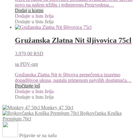
novo na našem tržištu i jedinstveno.Proizvedena…
Dodaj u korpu
Dodajte u listu želja
Dodajte u listu želja
Gružanska Zlatna Nit šljivovica 75cl
3.970,00
RSD
sa PDV-om
Gružanska Zlatna Nit je šljivova prepečenica izuzetno
dopadljivog ukusa, nastala primenom najviših dostignuća…
Pročitajte još
Dodajte u listu želja
Dodajte u listu želja
Monkey 47 50cl
Bojkovčanka Kruška
Premijum 70cl
Prijavite se na našu