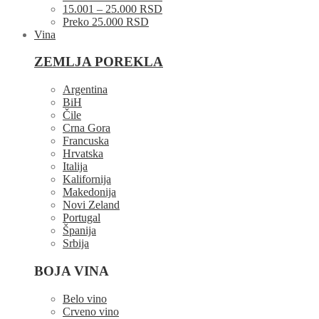
15.001 – 25.000 RSD
Preko 25.000 RSD
Vina
ZEMLJA POREKLA
Argentina
BiH
Čile
Crna Gora
Francuska
Hrvatska
Italija
Kalifornija
Makedonija
Novi Zeland
Portugal
Španija
Srbija
BOJA VINA
Belo vino
Crveno vino