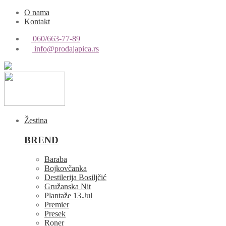
O nama
Kontakt
060/663-77-89
info@prodajapica.rs
Žestina
BREND
Baraba
Bojkovčanka
Destilerija Bosiljčić
Gružanska Nit
Plantaže 13.Jul
Premier
Presek
Roner