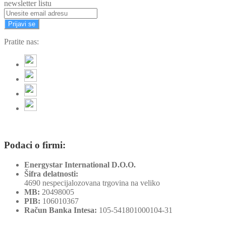
newsletter listu
Prijavi se
Pratite nas:
Podaci o firmi:
Energystar International D.O.O.
Šifra delatnosti:
4690 nespecijalozovana trgovina na veliko
MB:
20498005
PIB:
106010367
Račun Banka Intesa:
105-541801000104-31