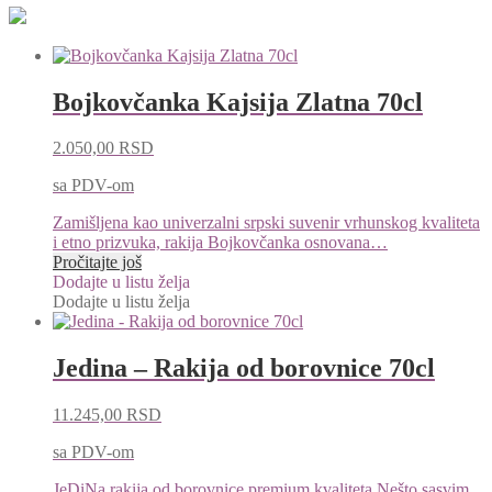
Bojkovčanka Kajsija Zlatna 70cl
2.050,00
RSD
sa PDV-om
Zamišljena kao univerzalni srpski suvenir vrhunskog kvaliteta
i etno prizvuka, rakija Bojkovčanka osnovana…
Pročitajte još
Dodajte u listu želja
Dodajte u listu želja
Jedina – Rakija od borovnice 70cl
11.245,00
RSD
sa PDV-om
JeDiNa rakija od borovnice premium kvaliteta.Nešto sasvim