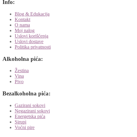
Info:
Blog & Edukacija
Kontakt
O nama
Moj nalog
Uslovi korišćenja
Uslovi dostave
Politika privatnosti
Alkoholna pića:
Žestina
Vina
Pivo
Bezalkoholna pića:
Gazirani sokovi
Negazirani sokovi
Energetska pića
Sirupi
Voćni pire