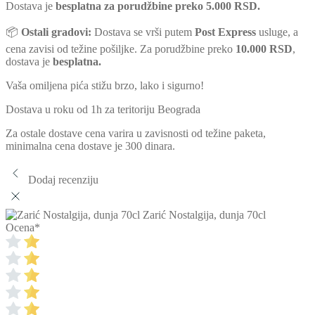
Dostava je
besplatna za porudžbine preko 5.000 RSD.
📦
Ostali gradovi:
Dostava se vrši putem
Post Express
usluge, a
cena zavisi od težine pošiljke. Za porudžbine preko
10.000 RSD
,
dostava je
besplatna.
Vaša omiljena pića stižu brzo, lako i sigurno!
Dostava u roku od 1h za teritoriju Beograda
Za ostale dostave cena varira u zavisnosti od težine paketa,
minimalna cena dostave je 300 dinara.
Dodaj recenziju
Zarić Nostalgija, dunja 70cl
Ocena
*