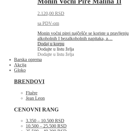
Monin Voćni Pire Malina 1l
2.120,00
RSD
sa PDV-om
Monin voćni pirei najčešće se koriste u pravljenju
alkoholnih I bezalkoholnih napitaka, a…
Dodaj u korpu
Dodajte u listu želja
Dodajte u listu želja
Barska oprema
Akcija
Gloko
BRENDOVI
Fluère
Jean Leon
CENOVNI RANG
3.350 – 10.500 RSD
10.500 – 25.500 RSD