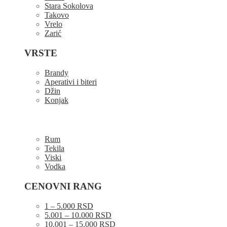
Stara Sokolova
Takovo
Vrelo
Zarić
VRSTE
Brandy
Aperativi i biteri
Džin
Konjak
Rum
Tekila
Viski
Vodka
CENOVNI RANG
1 – 5.000 RSD
5.001 – 10.000 RSD
10.001 – 15.000 RSD