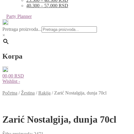
25.500 – 40.300 RSD
40.300 – 57.000 RSD
Party Planner
Pretraga proizvoda...
×
Korpa
0
0,00
RSD
Wishlist -
Početna
/
Žestina
/
Rakija
/
Zarić Nostalgija, dunja 70cl
Zarić Nostalgija, dunja 70cl
Šifra proizvoda:
2471