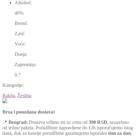
Alkohol:
40%
Brend:
Zarić
Voće:
Dunja
Zapremina:
0.7
Kategorije:
Rakija
,
Žestina
Brza i pouzdana dostava!
📍
Beograd:
Dostavu vršimo mi uz cenu od
390 RSD
, nezavisno
od težine paketa. Porudžbine napravljene do 12h isporučujemo istog
dana, dok za kasnije porudžbine garantujemo isporuku
dan za dan
.