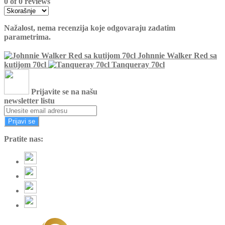
0 of 0 reviews
Nažalost, nema recenzija koje odgovaraju zadatim
parametrima.
Johnnie Walker Red sa
kutijom 70cl
Tanqueray 70cl
Prijavite se na našu
newsletter listu
Prijavi se
Pratite nas: