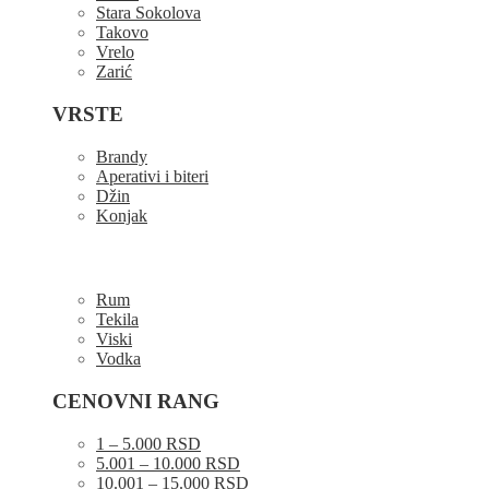
Stara Sokolova
Takovo
Vrelo
Zarić
VRSTE
Brandy
Aperativi i biteri
Džin
Konjak
Rum
Tekila
Viski
Vodka
CENOVNI RANG
1 – 5.000 RSD
5.001 – 10.000 RSD
10.001 – 15.000 RSD