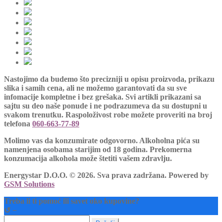
Nastojimo da budemo što precizniji u opisu proizvoda, prikazu
slika i samih cena, ali ne možemo garantovati da su sve
infomacije kompletne i bez grešaka. Svi artikli prikazani sa
sajtu su deo naše ponude i ne podrazumeva da su dostupni u
svakom trenutku. Raspoloživost robe možete proveriti na broj
telefona
060-663-77-89
Molimo vas da konzumirate odgovorno. Alkoholna pića su
namenjena osobama starijim od 18 godina. Prekomerna
konzumacija alkohola može štetiti vašem zdravlju.
Energystar D.O.O. © 2026. Sva prava zadržana.
Powered by
GSM Solutions
Treba li ti pomoć ili savet oko kupovine?
↺
−