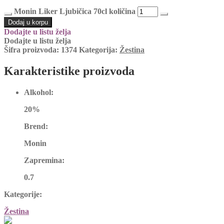
Monin Liker Ljubičica 70cl količina
Dodaj u korpu
Dodajte u listu želja
Dodajte u listu želja
Šifra proizvoda:
1374
Kategorija:
Žestina
Karakteristike proizvoda
Alkohol:
20%
Brend:
Monin
Zapremina:
0.7
Kategorije:
Žestina