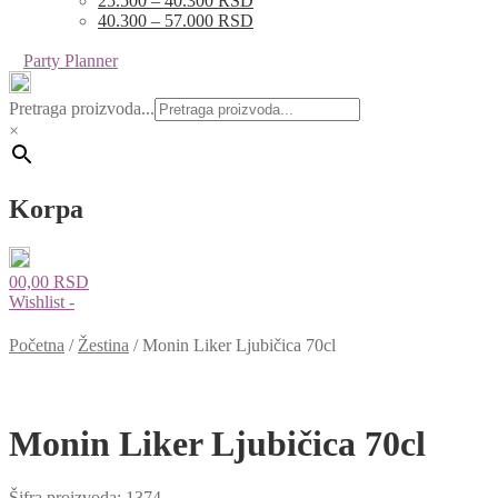
25.500 – 40.300 RSD
40.300 – 57.000 RSD
Party Planner
Pretraga proizvoda...
×
Korpa
0
0,00
RSD
Wishlist -
Početna
/
Žestina
/
Monin Liker Ljubičica 70cl
Monin Liker Ljubičica 70cl
Šifra proizvoda:
1374