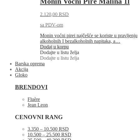
Monin Voćni Pire Malina 1l
2.120,00
RSD
sa PDV-om
Monin voćni pirei najčešće se koriste u pravljenju
alkoholnih I bezalkoholnih napitaka, a…
Dodaj u korpu
Dodajte u listu želja
Dodajte u listu želja
Barska oprema
Akcija
Gloko
BRENDOVI
Fluère
Jean Leon
CENOVNI RANG
3.350 – 10.500 RSD
10.500 – 25.500 RSD