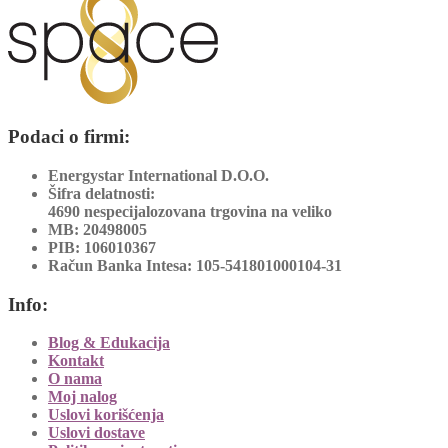
Podaci o firmi:
Energystar International D.O.O.
Šifra delatnosti:
4690 nespecijalozovana trgovina na veliko
MB:
20498005
PIB:
106010367
Račun Banka Intesa:
105-541801000104-31
Info:
Blog & Edukacija
Kontakt
O nama
Moj nalog
Uslovi korišćenja
Uslovi dostave