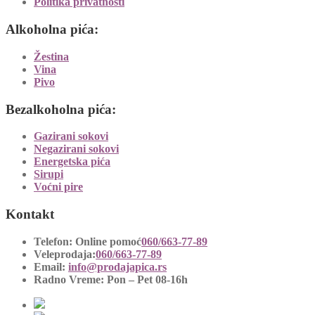
Politika privatnosti
Alkoholna pića:
Žestina
Vina
Pivo
Bezalkoholna pića:
Gazirani sokovi
Negazirani sokovi
Energetska pića
Sirupi
Voćni pire
Kontakt
Telefon:
Online pomoć
060/663-77-89
Veleprodaja:
060/663-77-89
Email:
info@prodajapica.rs
Radno Vreme:
Pon – Pet 08-16h