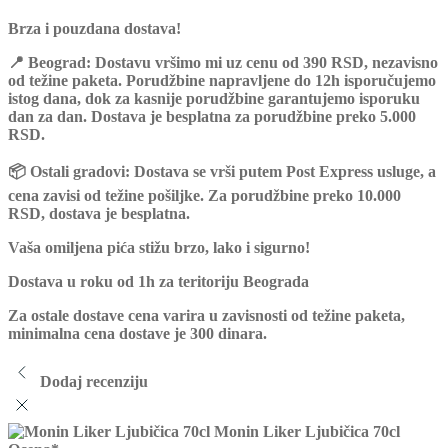
Brza i pouzdana dostava!
📍
Beograd:
Dostavu vršimo mi uz cenu od
390 RSD
, nezavisno
od težine paketa. Porudžbine napravljene do 12h isporučujemo
istog dana, dok za kasnije porudžbine garantujemo isporuku
dan za dan
. Dostava je
besplatna za porudžbine preko 5.000
RSD.
📦
Ostali gradovi:
Dostava se vrši putem
Post Express
usluge, a
cena zavisi od težine pošiljke. Za porudžbine preko
10.000
RSD
, dostava je
besplatna.
Vaša omiljena pića stižu brzo, lako i sigurno!
Dostava u roku od 1h za teritoriju Beograda
Za ostale dostave cena varira u zavisnosti od težine paketa,
minimalna cena dostave je 300 dinara.
Dodaj recenziju
Monin Liker Ljubičica 70cl