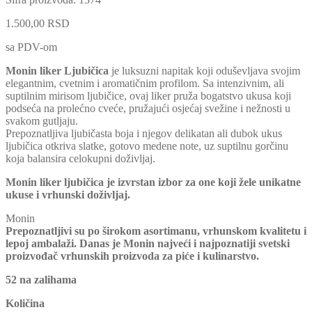
1.500,00
RSD
sa PDV-om
Monin liker Ljubičica
je luksuzni napitak koji oduševljava svojim
elegantnim, cvetnim i aromatičnim profilom. Sa intenzivnim, ali
suptilnim mirisom ljubičice, ovaj liker pruža bogatstvo ukusa koji
podseća na prolećno cveće, pružajući osjećaj svežine i nežnosti u
svakom gutljaju.
Prepoznatljiva ljubičasta boja i njegov delikatan ali dubok ukus
ljubičica otkriva slatke, gotovo medene note, uz suptilnu gorčinu
koja balansira celokupni doživljaj.
Monin liker ljubičica je izvrstan izbor za one koji žele unikatne
ukuse i vrhunski doživljaj.
Monin
Prepoznatljivi su po širokom asortimanu, vrhunskom kvalitetu i
lepoj ambalaži. Danas je Monin najveći i najpoznatiji svetski
proizvođač vrhunskih proizvoda za piće i kulinarstvo.
52 na zalihama
Količina