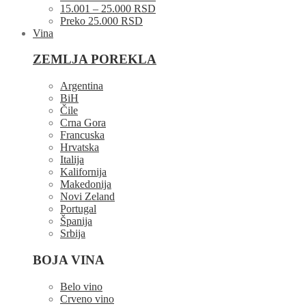
15.001 – 25.000 RSD
Preko 25.000 RSD
Vina
ZEMLJA POREKLA
Argentina
BiH
Čile
Crna Gora
Francuska
Hrvatska
Italija
Kalifornija
Makedonija
Novi Zeland
Portugal
Španija
Srbija
BOJA VINA
Belo vino
Crveno vino