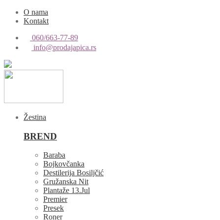
O nama
Kontakt
060/663-77-89
info@prodajapica.rs
Žestina
BREND
Baraba
Bojkovčanka
Destilerija Bosiljčić
Gružanska Nit
Plantaže 13.Jul
Premier
Presek
Roner