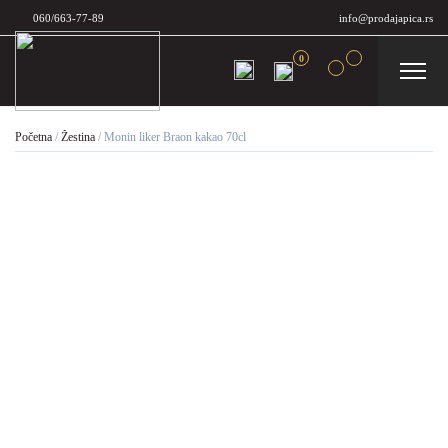
060/663-77-89
info@prodajapica.rs
0
Početna
/
Žestina
/
Monin liker Braon kakao 70cl