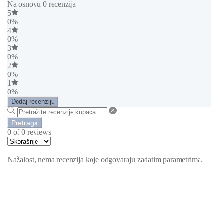
Na osnovu 0 recenzija
5
0%
4
0%
3
0%
2
0%
1
0%
Dodaj recenziju
Pretraga
0 of 0 reviews
Nažalost, nema recenzija koje odgovaraju zadatim parametrima.