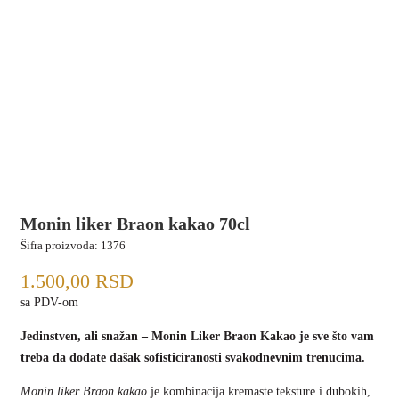
Monin liker Braon kakao 70cl
Šifra proizvoda:
1376
1.500,00
RSD
sa PDV-om
Jedinstven, ali snažan – Monin Liker Braon Kakao je sve što vam
treba da dodate dašak sofisticiranosti svakodnevnim trenucima.
Monin liker Braon kakao
je kombinacija kremaste teksture i dubokih,