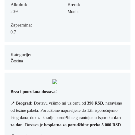
Alkohol:
Brend:
20%
Monin
Zapremina:
0.7
Kategorije:
Žestina
Brza i pouzdana dostava!
📍
Beograd:
Dostavu vršimo mi uz cenu od
390 RSD
, nezavisno
od težine paketa. Porudžbine napravljene do 12h isporučujemo
istog dana, dok za kasnije porudžbine garantujemo isporuku
dan
za dan
. Dostava je
besplatna za porudžbine preko 5.000 RSD.