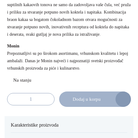
suptilnih kakaovih tonova ne samo da zadovoljava vaše čula, već pruža
i priliku za stvaranje potpuno novih koktela i napitaka. Kombinacija
braon kakaa sa bogatom čokoladnom bazom otvara mogućnosti za
stvaranje potpuno novih, inovativnih receptura od koktela do napitaka
i deserata, svaki gutljaj je nova prilika za istraživanje.
Monin
Prepoznatljivi su po širokom asortimanu, vrhunskom kvalitetu i lepoj
ambalaži. Danas je Monin najveći i najpoznatiji svetski proizvođač
vrhunskih proizvoda za piće i kulinarstvo.
Dodaj u korpu
Monin liker Braon kakao 70cl količina
Karakteristike proizvoda