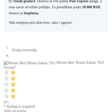
📦
Ostali gradovi:
Dostava se vrši putem
Post Express
usluge, a
cena zavisi od težine pošiljke. Za porudžbine preko
10.000 RSD
,
dostava je
besplatna.
Vaša omiljena pića stižu brzo, lako i sigurno!
Dodaj recenziju
Monin liker Braon kakao 70cl
Ocena
*
0/5
* Rating is required
Vaša recenzija