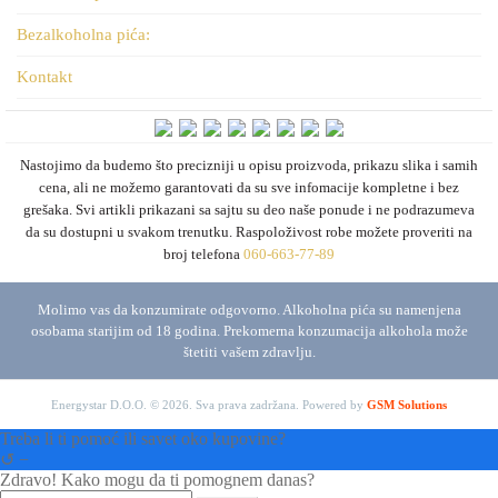
Bezalkoholna pića:
Kontakt
Nastojimo da budemo što precizniji u opisu proizvoda, prikazu slika i samih
cena, ali ne možemo garantovati da su sve infomacije kompletne i bez
grešaka. Svi artikli prikazani sa sajtu su deo naše ponude i ne podrazumeva
da su dostupni u svakom trenutku. Raspoloživost robe možete proveriti na
broj telefona
060-663-77-89
Molimo vas da konzumirate odgovorno. Alkoholna pića su namenjena
osobama starijim od 18 godina. Prekomerna konzumacija alkohola može
štetiti vašem zdravlju.
Energystar D.O.O. © 2026. Sva prava zadržana.
Powered by
GSM Solutions
Treba li ti pomoć ili savet oko kupovine?
↺
−
Zdravo! Kako mogu da ti pomognem danas?