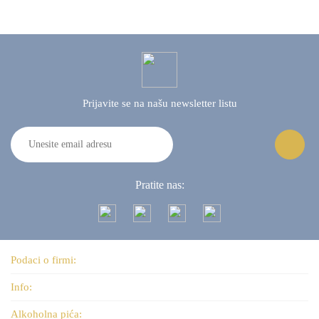
Prijavite se na našu
newsletter listu
Pratite nas:
Podaci o firmi:
Info:
Alkoholna pića: