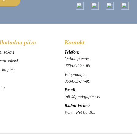
lkoholna pića:
Kontakt
ni sokovi
Telefon:
Online pomoć
rani sokovi
060/663-77-89
tska pića
Veleprodaja:
060/663-77-89
ire
Email:
info@prodajapica.rs
Radno Vreme:
Pon – Pet 08-16h