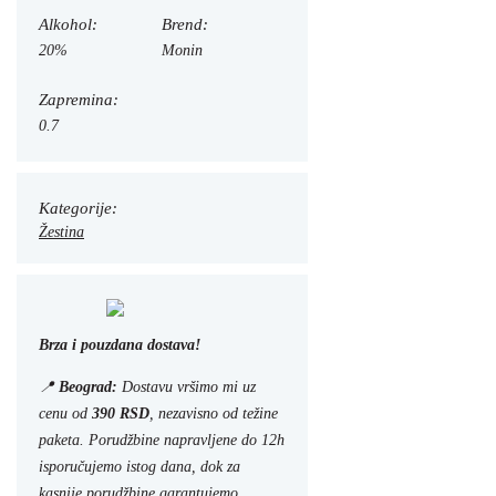
Alkohol:
Brend:
20%
Monin
Zapremina:
0.7
Kategorije:
Žestina
Brza i pouzdana dostava!
📍
Beograd:
Dostavu vršimo mi uz
cenu od
390 RSD
, nezavisno od težine
paketa. Porudžbine napravljene do 12h
isporučujemo istog dana, dok za
kasnije porudžbine garantujemo