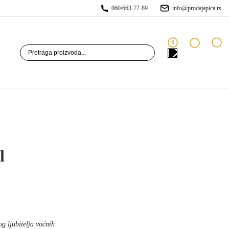
060/663-77-89
info@prodajapica.rs
0
l
og ljubitelja voćnih