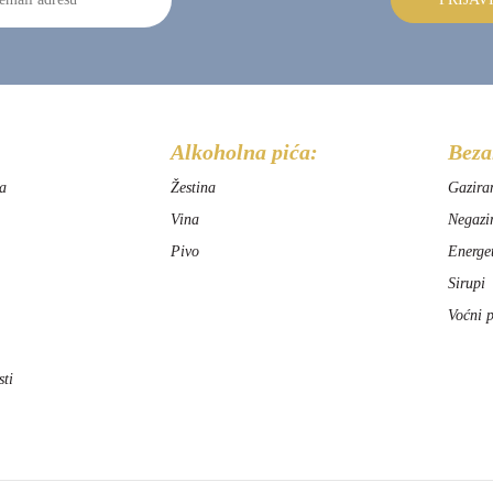
Alkoholna pića:
Beza
a
Žestina
Gazira
Vina
Negazi
Pivo
Energe
Sirupi
Voćni p
sti