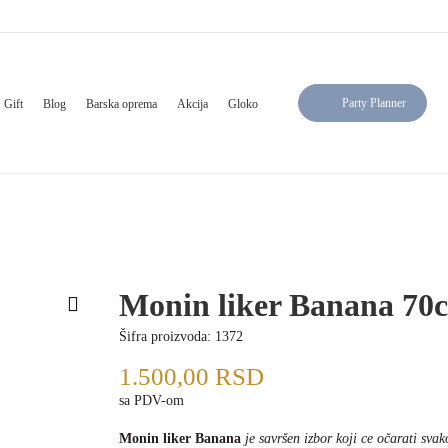
Party Planner
Gift
Blog
Barska oprema
Akcija
Gloko
Monin liker Banana 70c
Šifra proizvoda:
1372
1.500,00
RSD
sa PDV-om
Monin liker Banana
je savršen izbor koji ce očarati svak