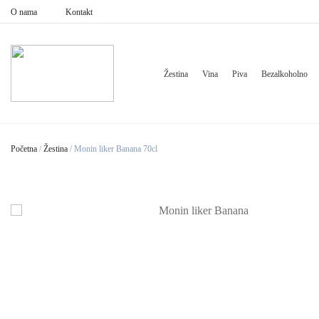
O nama
Kontakt
Žestina
Vina
Piva
Bezalkoholno
Početna
/
Žestina
/
Monin liker Banana 70cl