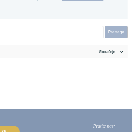
Pretraga
Pratite nas:
I SE