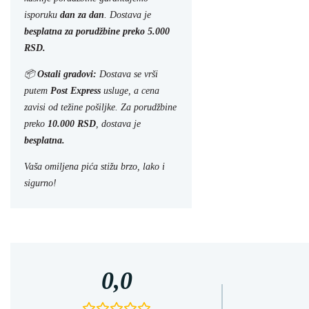
isporuku
dan za dan
. Dostava je
besplatna za porudžbine preko 5.000
RSD.
📦
Ostali gradovi:
Dostava se vrši
putem
Post Express
usluge, a cena
zavisi od težine pošiljke. Za porudžbine
preko
10.000 RSD
, dostava je
besplatna.
Vaša omiljena pića stižu brzo, lako i
sigurno!
0,0