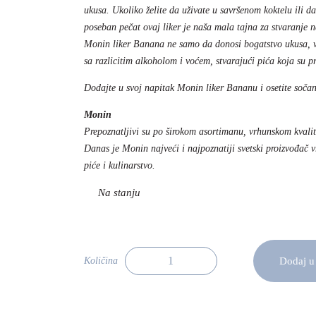
ukusa. Ukoliko želite da uživate u savršenom koktelu ili d
poseban pečat ovaj liker je naša mala tajna za stvaranje 
Monin liker Banana ne samo da donosi bogatstvo ukusa, v
sa razlicitim alkoholom i voćem, stvarajući pića koja su p
Dodajte u svoj napitak Monin liker Bananu i osetite sočan
Monin
Prepoznatljivi su po širokom asortimanu, vrhunskom kvalit
Danas je Monin najveći i najpoznatiji svetski proizvođač 
piće i kulinarstvo.
Dodaj u
Količina
Monin liker Banana 70cl količina