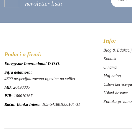
newsletter listu
Info:
Blog & Edukacij
Podaci o firmi:
Kontakt
Energystar International D.O.O.
O nama
Šifra delatnosti:
Moj nalog
4690 nespecijalozovana trgovina na veliko
Uslovi korišćenja
MB:
20498005
Uslovi dostave
PIB:
106010367
Politika privatno
Račun Banka Intesa:
105-541801000104-31