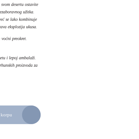
a svom desertu ostavite
nezaboravnog užitka.
eć se lako kombinuje
rava eksplozija ukusa.
 voćni preokret.
etu i lepoj ambalaži.
vrhunskih proizvoda za
 korpu