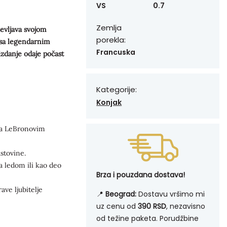
VS
0.7
Zemlja
ševljava svojom
porekla:
 sa legendarnim
Francuska
danje odaje počast
Kategorije:
Konjak
na LeBronovim
stovine.
 ledom ili kao deo
Brza i pouzdana dostava!
ve ljubitelje
📍
Beograd:
Dostavu vršimo mi
uz cenu od
390 RSD
, nezavisno
od težine paketa. Porudžbine