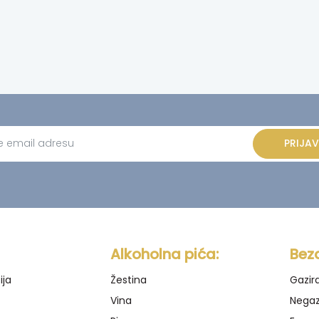
PRIJAV
ve:
Alkoholna pića:
Bez
ija
Žestina
Gazir
Vina
Negaz