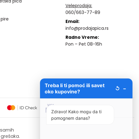
etska pića
Veleprodaja:
060/663-77-89
 pire
Email:
info@prodajapica.rs
Radno Vreme:
Pon – Pet 08-16h
Treba li ti pomoć ili savet
↺
−
oko kupovine?
Zdravo! Kako mogu da ti
pomognem danas?
i samih
 grešaka.