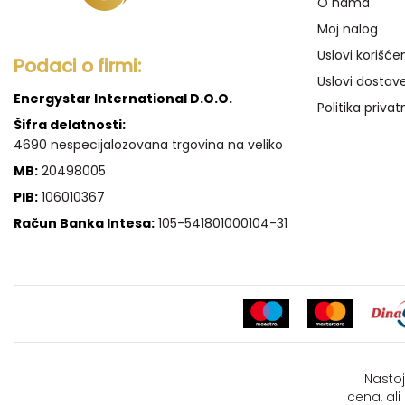
O nama
Moj nalog
Uslovi korišće
Podaci o firmi:
Uslovi dostav
Energystar International D.O.O.
Politika privat
Šifra delatnosti:
4690 nespecijalozovana trgovina na veliko
MB:
20498005
PIB:
106010367
Račun Banka Intesa:
105-541801000104-31
Nastoj
cena, al