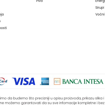
Pivo
Energ
Sirupi
nja
Voćni
e
nosti
imo da budemo što precizniji u opisu proizvoda, prikazu slika 
i ne možemo garantovati da su sve infomacije kompletne i bez