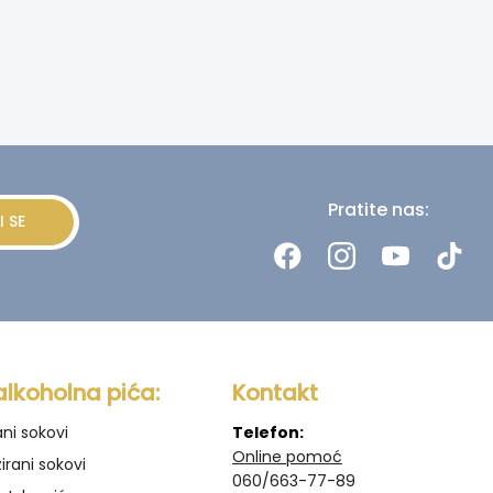
Pratite nas:
I SE
alkoholna pića:
Kontakt
ani sokovi
Telefon:
Online pomoć
irani sokovi
060/663-77-89