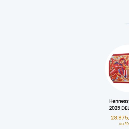
Henness
2025 DEL
28.875
sa P