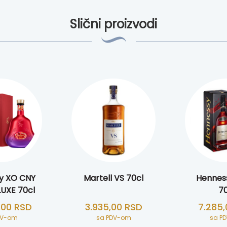
Slični proizvodi
y XO CNY
Martell VS 70cl
Hennes
UXE 70cl
70
,00
RSD
3.935,00
RSD
7.285
DV-om
sa PDV-om
sa P