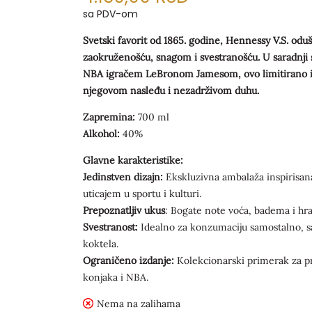
sa PDV-om
Svetski favorit od 1865. godine, Hennessy V.S. odu
zaokruženošću, snagom i svestranošću. U saradnji
NBA igračem LeBronom Jamesom, ovo limitirano iz
njegovom nasleđu i nezadrživom duhu.
Zapremina:
700 ml
Alkohol:
40%
Glavne karakteristike:
Jedinstven dizajn:
Ekskluzivna ambalaža inspirisa
uticajem u sportu i kulturi.
Prepoznatljiv ukus
: Bogate note voća, badema i hra
Svestranost:
Idealno za konzumaciju samostalno, sa
koktela.
Ograničeno izdanje:
Kolekcionarski primerak za pra
konjaka i NBA.
Nema na zalihama