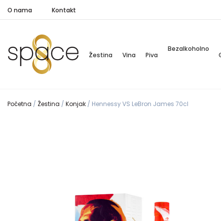
O nama
Kontakt
Bezalkoholno
Žestina
Vina
Piva
Početna
/
Žestina
/
Konjak
/
Hennessy VS LeBron James 70cl