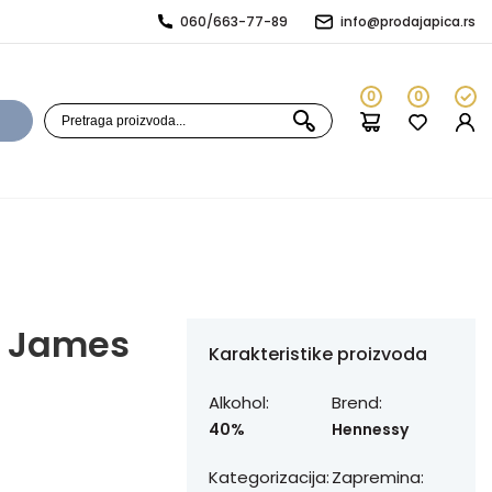
060/663-77-89
info@prodajapica.rs
0
0
n James
Karakteristike proizvoda
Alkohol:
Brend:
40%
Hennessy
Kategorizacija:
Zapremina: