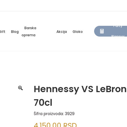
Party
Barska
Gift
Blog
Akcija
Gloko
oprema
Planner
Hennessy VS LeBro
70cl
Šifra proizvoda:
3929
4.150,00
RSD