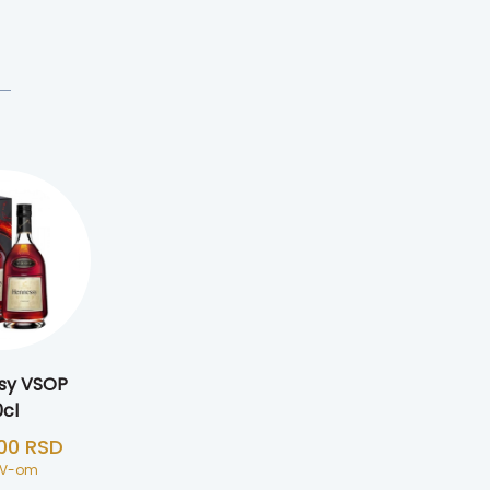
sy VSOP
cl
,00
RSD
DV-om