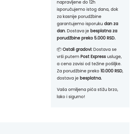
napravljene do 12h
isporučujemo istog dana, dok
za kasnije porudžbine
garantujemo isporuku
dan za
dan
. Dostava je
besplatna za
porudžbine preko 5.000 RSD.
📦
Ostali gradovi:
Dostava se
vrši putem
Post Express
usluge,
a cena zavisi od težine pošiljke.
Za porudžbine preko
10.000 RSD
,
dostava je
besplatna.
Vaša omiljena pića stižu brzo,
lako i sigurno!