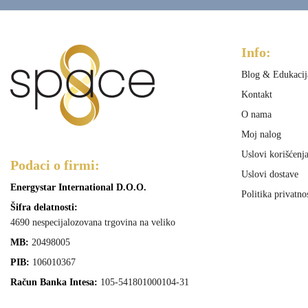
Info:
Blog & Edukacij
Kontakt
O nama
Moj nalog
Uslovi korišćenj
Podaci o firmi:
Uslovi dostave
Energystar International D.O.O.
Politika privatno
Šifra delatnosti:
4690 nespecijalozovana trgovina na veliko
MB:
20498005
PIB:
106010367
Račun Banka Intesa:
105-541801000104-31