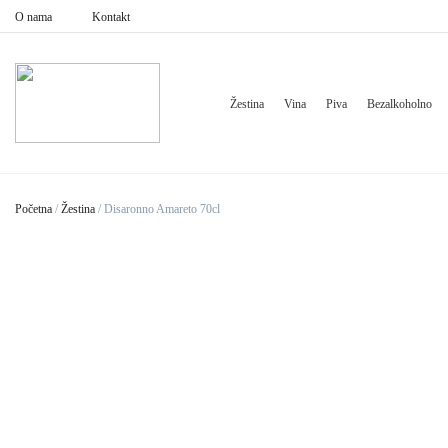
O nama
Kontakt
Žestina
Vina
Piva
Bezalkoholno
Početna
/
Žestina
/
Disaronno Amareto 70cl