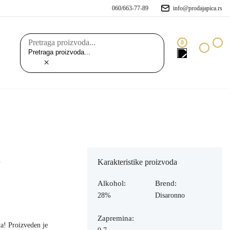
060/663-77-89
info@prodajapica.rs
Pretraga proizvoda...
0
×
l
Karakteristike proizvoda
Alkohol:
Brend:
28%
Disaronno
Zapremina:
ta! Proizveden je