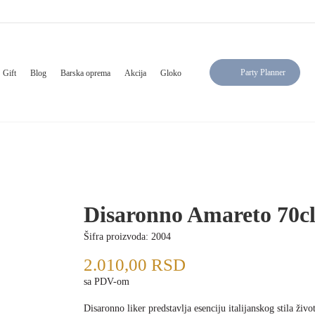
Party Planner
Gift
Blog
Barska oprema
Akcija
Gloko
Disaronno Amareto 70c
Šifra proizvoda:
2004
2.010,00
RSD
sa PDV-om
Disaronno liker predstavlja esenciju italijanskog stila živo