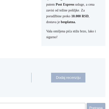
putem
Post Express
usluge, a cena
zavisi od težine pošiljke. Za
porudžbine preko
10.000 RSD
,
dostava je
besplatna.
Vaša omiljena pića stižu brzo, lako i
sigurno!
Dodaj recenziju
Pretraga