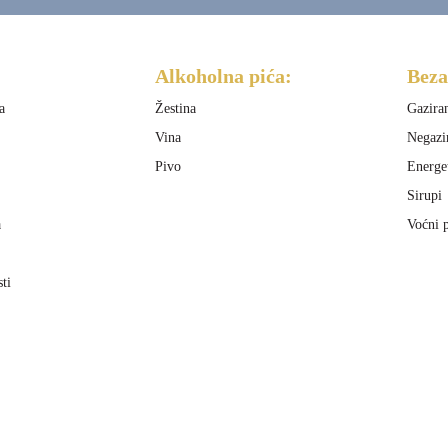
Alkoholna pića:
Beza
a
Žestina
Gazira
Vina
Negazi
Pivo
Energe
Sirupi
a
Voćni p
sti