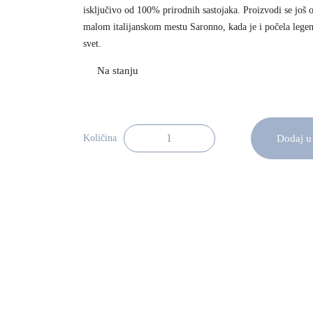
isključivo od 100% prirodnih sastojaka. Proizvodi se još 
malom italijanskom mestu Saronno, kada je i počela legend
svet.
Dodaj u
Količina
Disaronno Amareto 70cl količina