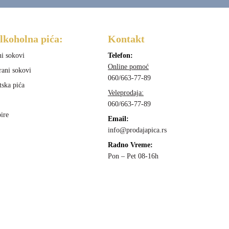
lkoholna pića:
Kontakt
ni sokovi
Telefon:
Online pomoć
rani sokovi
060/663-77-89
tska pića
Veleprodaja:
060/663-77-89
ire
Email:
info@prodajapica.rs
Radno Vreme:
Pon – Pet 08-16h