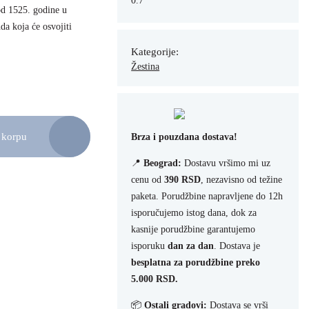
0.7
od 1525. godine u
a koja će osvojiti
Kategorije:
Žestina
 korpu
Brza i pouzdana dostava!
📍
Beograd:
Dostavu vršimo mi uz
cenu od
390 RSD
, nezavisno od težine
paketa. Porudžbine napravljene do 12h
isporučujemo istog dana, dok za
kasnije porudžbine garantujemo
isporuku
dan za dan
. Dostava je
besplatna za porudžbine preko
5.000 RSD.
📦
Ostali gradovi:
Dostava se vrši