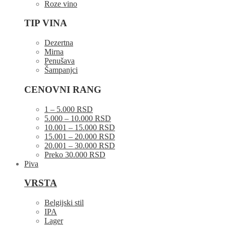
Roze vino
TIP VINA
Dezertna
Mirna
Penušava
Šampanjci
CENOVNI RANG
1 – 5.000 RSD
5.000 – 10.000 RSD
10.001 – 15.000 RSD
15.001 – 20.000 RSD
20.001 – 30.000 RSD
Preko 30.000 RSD
Piva
VRSTA
Belgijski stil
IPA
Lager