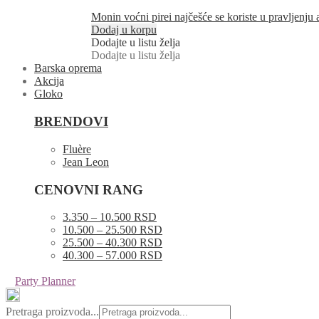
Monin voćni pirei najčešće se koriste u pravljenju
Dodaj u korpu
Dodajte u listu želja
Dodajte u listu želja
Barska oprema
Akcija
Gloko
BRENDOVI
Fluère
Jean Leon
CENOVNI RANG
3.350 – 10.500 RSD
10.500 – 25.500 RSD
25.500 – 40.300 RSD
40.300 – 57.000 RSD
Party Planner
Pretraga proizvoda...