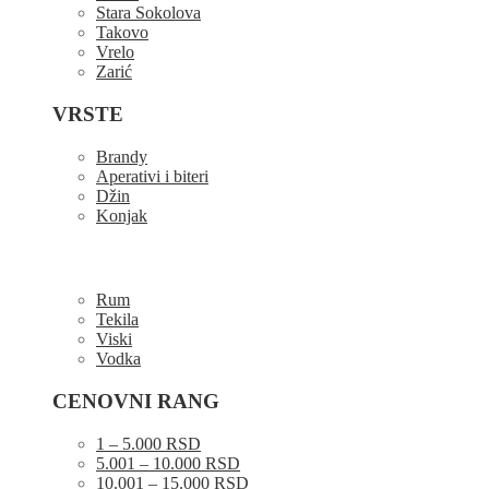
Stara Sokolova
Takovo
Vrelo
Zarić
VRSTE
Brandy
Aperativi i biteri
Džin
Konjak
Rum
Tekila
Viski
Vodka
CENOVNI RANG
1 – 5.000 RSD
5.001 – 10.000 RSD
10.001 – 15.000 RSD