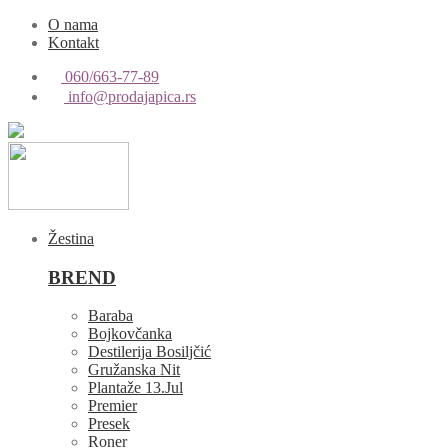
O nama
Kontakt
060/663-77-89
info@prodajapica.rs
Žestina
BREND
Baraba
Bojkovčanka
Destilerija Bosiljčić
Gružanska Nit
Plantaže 13.Jul
Premier
Presek
Roner