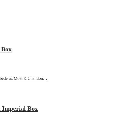
 Box
 pobede uz Moët & Chandon…
 Imperial Box