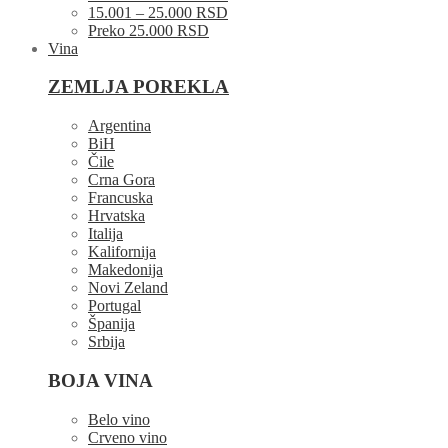
15.001 – 25.000 RSD
Preko 25.000 RSD
Vina
ZEMLJA POREKLA
Argentina
BiH
Čile
Crna Gora
Francuska
Hrvatska
Italija
Kalifornija
Makedonija
Novi Zeland
Portugal
Španija
Srbija
BOJA VINA
Belo vino
Crveno vino