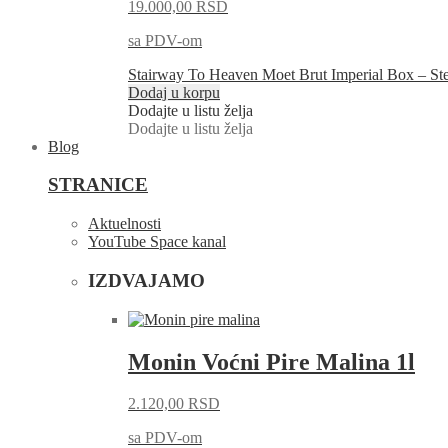
19.000,00
RSD
sa PDV-om
Stairway To Heaven Moet Brut Imperial Box – St
Dodaj u korpu
Dodajte u listu želja
Dodajte u listu želja
Blog
STRANICE
Aktuelnosti
YouTube Space kanal
IZDVAJAMO
Monin Voćni Pire Malina 1l
2.120,00
RSD
sa PDV-om