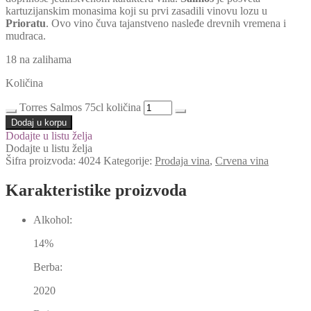
kartuzijanskim monasima koji su prvi zasadili vinovu lozu u
Prioratu
. Ovo vino čuva tajanstveno nasleđe drevnih vremena i
mudraca.
18 na zalihama
Količina
Torres Salmos 75cl količina
Dodaj u korpu
Dodajte u listu želja
Dodajte u listu želja
Šifra proizvoda:
4024
Kategorije:
Prodaja vina
,
Crvena vina
Karakteristike proizvoda
Alkohol:
14%
Berba:
2020