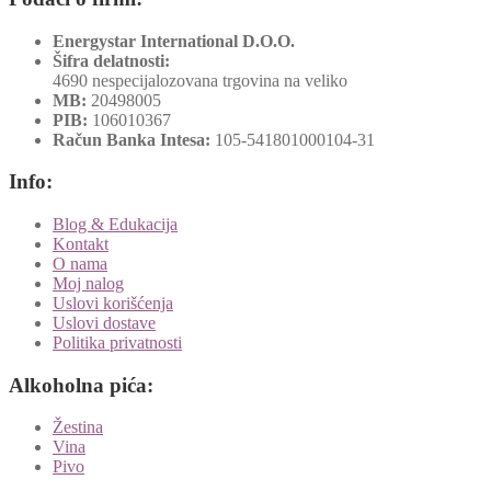
Energystar International D.O.O.
Šifra delatnosti:
4690 nespecijalozovana trgovina na veliko
MB:
20498005
PIB:
106010367
Račun Banka Intesa:
105-541801000104-31
Info:
Blog & Edukacija
Kontakt
O nama
Moj nalog
Uslovi korišćenja
Uslovi dostave
Politika privatnosti
Alkoholna pića:
Žestina
Vina
Pivo