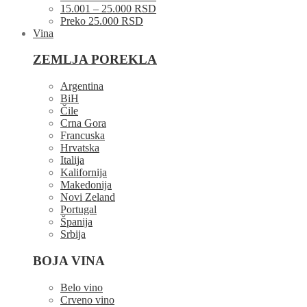
15.001 – 25.000 RSD
Preko 25.000 RSD
Vina
ZEMLJA POREKLA
Argentina
BiH
Čile
Crna Gora
Francuska
Hrvatska
Italija
Kalifornija
Makedonija
Novi Zeland
Portugal
Španija
Srbija
BOJA VINA
Belo vino
Crveno vino