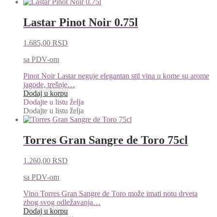
Lastar Pinot Noir 0.75l
1.685,00
RSD
sa PDV-om
Pinot Noir Lastar neguje elegantan stil vina u kome su arome
jagode, trešnje…
Dodaj u korpu
Dodajte u listu želja
Dodajte u listu želja
Torres Gran Sangre de Toro 75cl
1.260,00
RSD
sa PDV-om
Vino Torres Gran Sangre de Toro može imati notu drveta
zbog svog odležavanja…
Dodaj u korpu