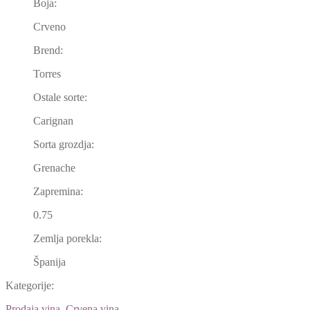
Boja:
Crveno
Brend:
Torres
Ostale sorte:
Carignan
Sorta grozdja:
Grenache
Zapremina:
0.75
Zemlja porekla:
Španija
Kategorije:
Prodaja vina
,
Crvena vina