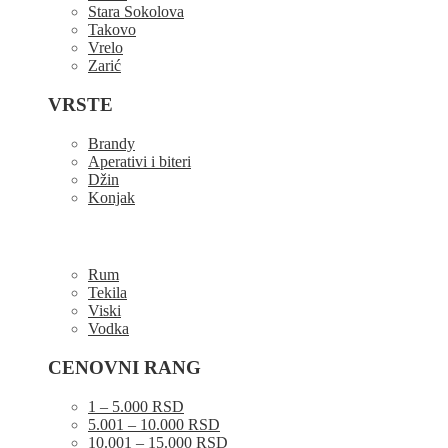
Stara Sokolova
Takovo
Vrelo
Zarić
VRSTE
Brandy
Aperativi i biteri
Džin
Konjak
Rum
Tekila
Viski
Vodka
CENOVNI RANG
1 – 5.000 RSD
5.001 – 10.000 RSD
10.001 – 15.000 RSD