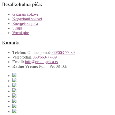
Bezalkoholna pića:
Gazirani sokovi
Negazirani sokovi
Energetska pića
Sirupi
Voćni pire
Kontakt
Telefon:
Online pomoć
060/663-77-89
Veleprodaja:
060/663-77-89
Email:
info@prodajapica.rs
Radno Vreme:
Pon – Pet 08-16h