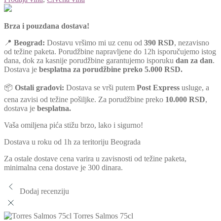
Brza i pouzdana dostava!
📍
Beograd:
Dostavu vršimo mi uz cenu od
390 RSD
, nezavisno
od težine paketa. Porudžbine napravljene do 12h isporučujemo istog
dana, dok za kasnije porudžbine garantujemo isporuku
dan za dan
.
Dostava je
besplatna za porudžbine preko 5.000 RSD.
📦
Ostali gradovi:
Dostava se vrši putem
Post Express
usluge, a
cena zavisi od težine pošiljke. Za porudžbine preko
10.000 RSD
,
dostava je
besplatna.
Vaša omiljena pića stižu brzo, lako i sigurno!
Dostava u roku od 1h za teritoriju Beograda
Za ostale dostave cena varira u zavisnosti od težine paketa,
minimalna cena dostave je 300 dinara.
Dodaj recenziju
Torres Salmos 75cl