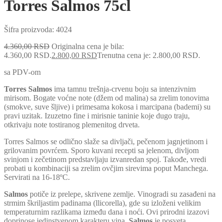
Torres Salmos 75cl
Šifra proizvoda:
4024
4.360,00
RSD
Originalna cena je bila:
4.360,00 RSD.
2.800,00
RSD
Trenutna cena je: 2.800,00 RSD.
sa PDV-om
Torres Salmos
ima tamnu trešnja-crvenu boju sa intenzivnim
mirisom. Bogate voćne note (džem od malina) sa zrelim tonovima
(smokve, suve šljive) i primesama kokosa i marcipana (bademi) su
pravi uzitak. Izuzetno fine i mirisnie taninie koje dugo traju,
otkrivaju note tostiranog plemenitog drveta.
Torres Salmos se odlično slaže sa divljači, pečenom jagnjetinom i
grilovanim povrćem. Sporo kuvani recepti sa jelenom, divljom
svinjom i zečetinom predstavljaju izvanredan spoj. Takođe, vredi
probati u kombinaciji sa zrelim ovčjim sirevima poput Manchega.
Servirati na 16-18ºC.
Salmos
potiče iz prelepe, skrivene zemlje. Vinogradi su zasađeni na
strmim škriljastim padinama (llicorella), gde su izloženi velikim
temperaturnim razlikama između dana i noći. Ovi prirodni izazovi
doprinose jedinstvenom karakteru vina.
Salmos
je posveta