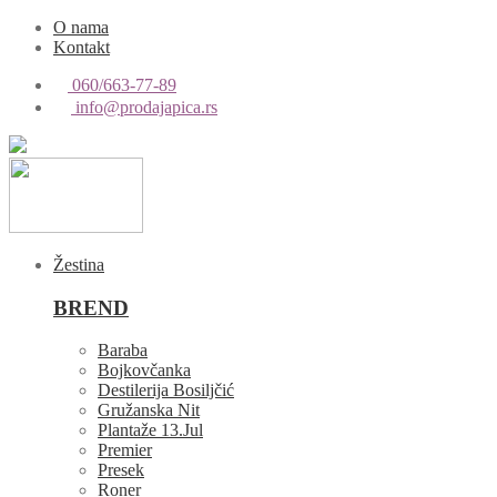
O nama
Kontakt
060/663-77-89
info@prodajapica.rs
Žestina
BREND
Baraba
Bojkovčanka
Destilerija Bosiljčić
Gružanska Nit
Plantaže 13.Jul
Premier
Presek
Roner