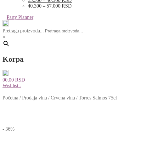
25.500 – 40.300 RSD
40.300 – 57.000 RSD
Party Planner
Pretraga proizvoda...
×
Korpa
0
0,00
RSD
Wishlist -
Početna
/
Prodaja vina
/
Crvena vina
/
Torres Salmos 75cl
- 36%