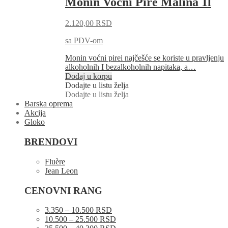
Monin Voćni Pire Malina 1l
2.120,00
RSD
sa PDV-om
Monin voćni pirei najčešće se koriste u pravljenju
alkoholnih I bezalkoholnih napitaka, a…
Dodaj u korpu
Dodajte u listu želja
Dodajte u listu želja
Barska oprema
Akcija
Gloko
BRENDOVI
Fluère
Jean Leon
CENOVNI RANG
3.350 – 10.500 RSD
10.500 – 25.500 RSD