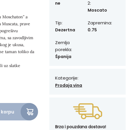
2:
ne
Moscato
on Moschaton” a
Tip:
Zapremina:
va Muscata, prave
Dezertna
0.75
pogrešivu
na, sa zavodljivim
Zemlja
kog je ukusa,
porekla:
ne taman toliko da
Španija
li uz slatke
Kategorije:
Prodaja vina
 korpu
l količina
Brza i pouzdana dostava!