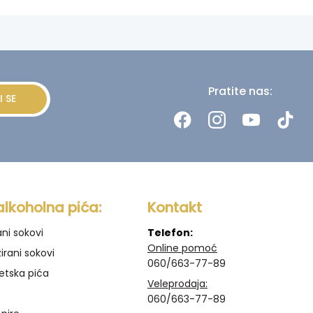
Pratite nas:
I SE
alkoholna pića:
Kontakt
ani sokovi
Telefon:
Online pomoć
irani sokovi
060/663-77-89
etska pića
Veleprodaja:
060/663-77-89