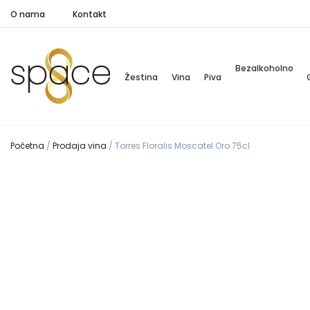
O nama
Kontakt
Bezalkoholno
Žestina
Vina
Piva
Početna
/
Prodaja vina
/
Torres Floralis Moscatel Oro 75cl