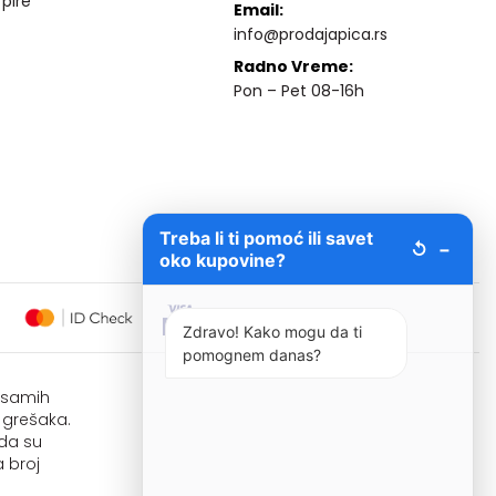
 pire
Email:
info@prodajapica.rs
Radno Vreme:
Pon – Pet 08-16h
Treba li ti pomoć ili savet
↺
−
oko kupovine?
Zdravo! Kako mogu da ti
pomognem danas?
i samih
 grešaka.
 da su
 broj