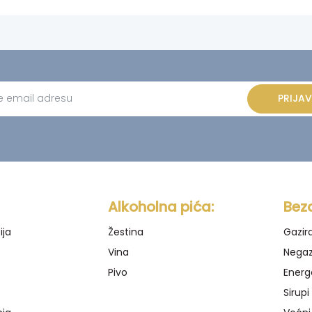
PRIJAV
ve:
Alkoholna pića:
Bez
ija
Žestina
Gazir
Vina
Negaz
Pivo
Energ
Sirupi