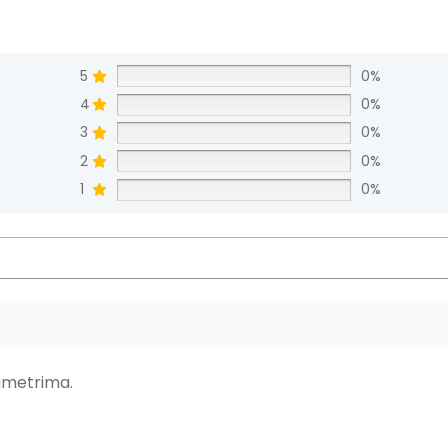
5
0%
4
0%
3
0%
2
0%
1
0%
ametrima.