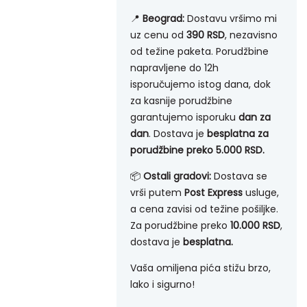
📍
Beograd:
Dostavu vršimo mi
uz cenu od
390 RSD
, nezavisno
od težine paketa. Porudžbine
napravljene do 12h
isporučujemo istog dana, dok
za kasnije porudžbine
garantujemo isporuku
dan za
dan
. Dostava je
besplatna za
porudžbine preko 5.000 RSD.
📦
Ostali gradovi:
Dostava se
vrši putem
Post Express
usluge,
a cena zavisi od težine pošiljke.
Za porudžbine preko
10.000 RSD
,
dostava je
besplatna.
Vaša omiljena pića stižu brzo,
lako i sigurno!