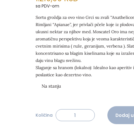
sa PDV-om
Sortu groždja za ovo vino Grci su zvali “Anathelic
Rimljani “Apianae”, jer privlači pčele koje iz plodo
ukusni nektar za njihov med. Moscatel Oro ima ne
aromatičnu perspektivu koja je veoma karakteristič
cvetnim mirisima ( ruže, geranijum, verbena ). Slat
koncentrisano sa blagim kiselinama koje su izraže
daju vinu blagu svežinu.
Slaganje sa hranom (lokalno): Idealno kao aperitiv i
poslastice kao dezertno vino.
Alternative:
Dodaj u
Količina
Torres Floralis Moscatel Oro 75c