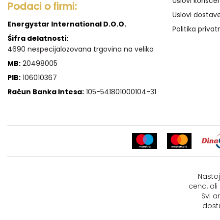
Uslovi korišće
Podaci o firmi:
Uslovi dostav
Energystar International D.O.O.
Politika privat
Šifra delatnosti:
4690 nespecijalozovana trgovina na veliko
MB:
20498005
PIB:
106010367
Račun Banka Intesa:
105-541801000104-31
Nastoj
cena, al
Svi a
dost