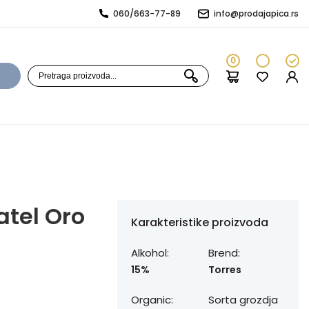
060/663-77-89
info@prodajapica.rs
0
atel Oro
Karakteristike proizvoda
Alkohol:
Brend:
15%
Torres
Organic:
Sorta grozdja