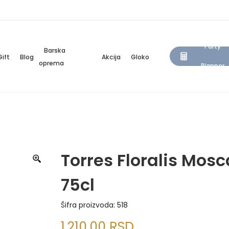
Party
Barska
Gift
Blog
Akcija
Gloko
oprema
Planner
Torres Floralis Mosc
75cl
Šifra proizvoda:
518
1.210,00
RSD