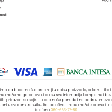
nja
Voćni
e
nosti
imo da budemo što precizniji u opisu proizvoda, prikazu slika 
i ne možemo garantovati da su sve infomacije kompletne i bez
rtikli prikazani sa sajtu su deo naše ponude i ne podrazumeva
upni u svakom trenutku. Raspoloživost robe možete proveriti na
telefona
060-663-77-89