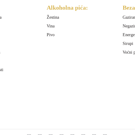
Alkoholna pića:
Beza
a
Žestina
Gazira
Vina
Negazi
Pivo
Energe
Sirupi
a
Voćni p
sti