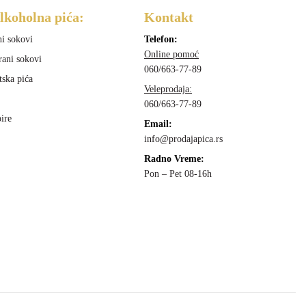
lkoholna pića:
Kontakt
ni sokovi
Telefon:
Online pomoć
rani sokovi
060/663-77-89
tska pića
Veleprodaja:
060/663-77-89
ire
Email:
info@prodajapica.rs
Radno Vreme:
Pon – Pet 08-16h