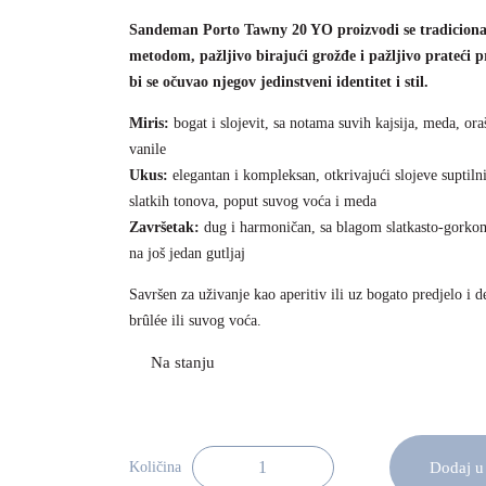
Sandeman Porto Tawny 20 YO proizvodi se tradicion
metodom, pažljivo birajući grožđe i pažljivo prateći 
bi se očuvao njegov jedinstveni identitet i stil.
Miris:
bogat i slojevit, sa notama suvih kajsija, meda, ora
vanile
Ukus:
elegantan i kompleksan, otkrivajući slojeve suptilni
slatkih tonova, poput suvog voća i meda
Završetak:
dug i harmoničan, sa blagom slatkasto-gorko
na još jedan gutljaj
Savršen za uživanje kao aperitiv ili uz bogato predjelo i d
brûlée ili suvog voća.
Dodaj u
Količina
Sandeman Porto Tawny 20 YO 75cl kol