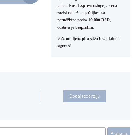
putem
Post Express
usluge, a cena
zavisi od težine pošiljke. Za
porudžbine preko
10.000 RSD
,
dostava je
besplatna.
Vaša omiljena pića stižu brzo, lako i
sigurno!
Dodaj recenziju
Pretraga