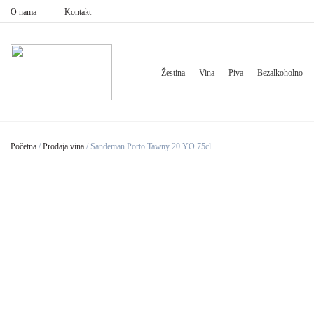
O nama
Kontakt
Žestina
Vina
Piva
Bezalkoholno
Početna
/
Prodaja vina
/
Sandeman Porto Tawny 20 YO 75cl