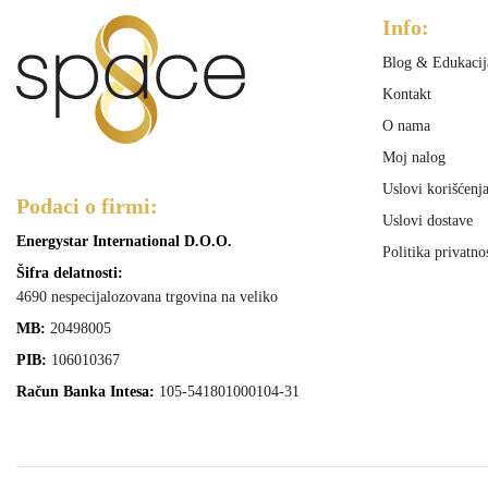
Info:
Blog & Edukacij
Kontakt
O nama
Moj nalog
Uslovi korišćenj
Podaci o firmi:
Uslovi dostave
Energystar International D.O.O.
Politika privatno
Šifra delatnosti:
4690 nespecijalozovana trgovina na veliko
MB:
20498005
PIB:
106010367
Račun Banka Intesa:
105-541801000104-31