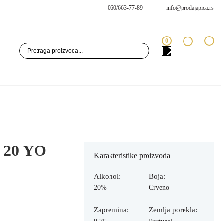
060/663-77-89
info@prodajapica.rs
0
 20 YO
Karakteristike proizvoda
Alkohol:
Boja:
20%
Crveno
Zapremina:
Zemlja porekla: