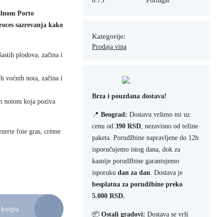
0.75
Portugal
alnom Porto
proces sazrevanja kako
Kategorije:
Prodaja vina
šastih plodova, začina i
h voćnih nota, začina i
Brza i pouzdana dostava!
m notom koja poziva
📍
Beograd:
Dostavu vršimo mi uz
cenu od
390 RSD
, nezavisno od težine
ezerte foie gras, crème
paketa. Porudžbine napravljene do 12h
isporučujemo istog dana, dok za
kasnije porudžbine garantujemo
isporuku
dan za dan
. Dostava je
besplatna za porudžbine preko
5.000 RSD.
 korpu
ičina
📦
Ostali gradovi:
Dostava se vrši