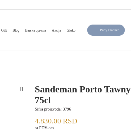
Party Planner
Gift
Blog
Barska oprema
Akcija
Gloko
Sandeman Porto Tawny
75cl
Šifra proizvoda:
3796
4.830,00
RSD
sa PDV-om