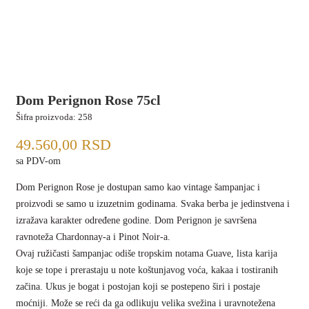
Dom Perignon Rose 75cl
Šifra proizvoda:
258
49.560,00
RSD
sa PDV-om
Dom Perignon Rose je dostupan samo kao vintage šampanjac i
proizvodi se samo u izuzetnim godinama. Svaka berba je jedinstvena i
izražava karakter određene godine. Dom Perignon je savršena
ravnoteža Chardonnay-a i Pinot Noir-a.
Ovaj ružičasti šampanjac odiše tropskim notama Guave, lista karija
koje se tope i prerastaju u note koštunjavog voća, kakaa i tostiranih
začina. Ukus je bogat i postojan koji se postepeno širi i postaje
moćniji. Može se reći da ga odlikuju velika svežina i uravnotežena