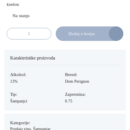
kiselost.
Dodaj u korpu
Dom Perignon Rose 75cl količina
Karakteristike proizvoda
Alkohol:
Brend:
13%
Dom Perignon
Tip:
Zapremina:
Šampanjci
0.75
Kategorije:
,
Prodaja vina
Šampanjac