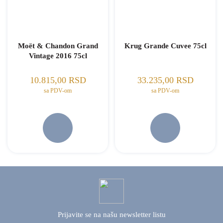
Moët & Chandon Grand
Krug Grande Cuvee 75cl
Vintage 2016 75cl
10.815,00
RSD
33.235,00
RSD
sa PDV-om
sa PDV-om
Prijavite se na našu
newsletter listu