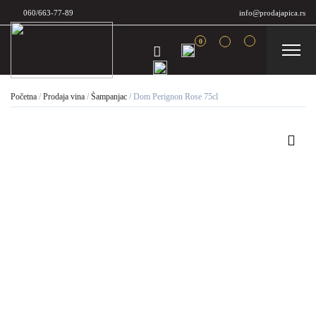
060/663-77-89
info@prodajapica.rs
0
Početna
/
Prodaja vina
/
Šampanjac
/
Dom Perignon Rose 75cl