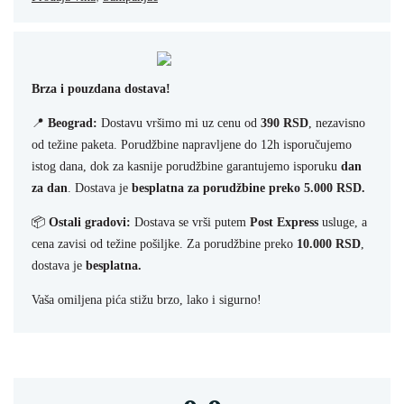
Brza i pouzdana dostava!
📍
Beograd:
Dostavu vršimo mi uz cenu od
390 RSD
, nezavisno
od težine paketa. Porudžbine napravljene do 12h isporučujemo
istog dana, dok za kasnije porudžbine garantujemo isporuku
dan
za dan
. Dostava je
besplatna za porudžbine preko 5.000 RSD.
📦
Ostali gradovi:
Dostava se vrši putem
Post Express
usluge, a
cena zavisi od težine pošiljke. Za porudžbine preko
10.000 RSD
,
dostava je
besplatna.
Vaša omiljena pića stižu brzo, lako i sigurno!