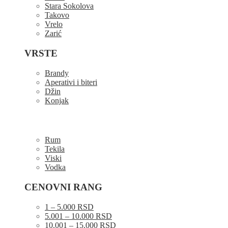
Stara Sokolova
Takovo
Vrelo
Zarić
VRSTE
Brandy
Aperativi i biteri
Džin
Konjak
Rum
Tekila
Viski
Vodka
CENOVNI RANG
1 – 5.000 RSD
5.001 – 10.000 RSD
10.001 – 15.000 RSD