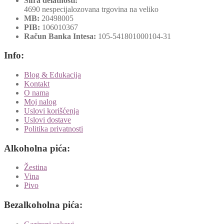
Šifra delatnosti:
4690 nespecijalozovana trgovina na veliko
MB:
20498005
PIB:
106010367
Račun Banka Intesa:
105-541801000104-31
Info:
Blog & Edukacija
Kontakt
O nama
Moj nalog
Uslovi korišćenja
Uslovi dostave
Politika privatnosti
Alkoholna pića:
Žestina
Vina
Pivo
Bezalkoholna pića: