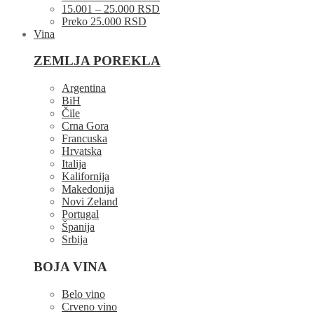
15.001 – 25.000 RSD
Preko 25.000 RSD
Vina
ZEMLJA POREKLA
Argentina
BiH
Čile
Crna Gora
Francuska
Hrvatska
Italija
Kalifornija
Makedonija
Novi Zeland
Portugal
Španija
Srbija
BOJA VINA
Belo vino
Crveno vino