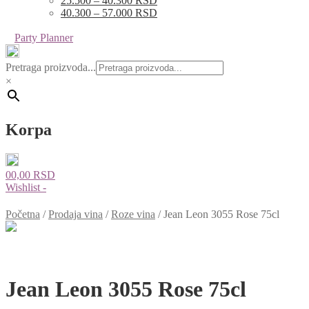
25.500 – 40.300 RSD
40.300 – 57.000 RSD
Party Planner
Pretraga proizvoda...
×
Korpa
0
0,00
RSD
Wishlist -
Početna
/
Prodaja vina
/
Roze vina
/
Jean Leon 3055 Rose 75cl
Jean Leon 3055 Rose 75cl