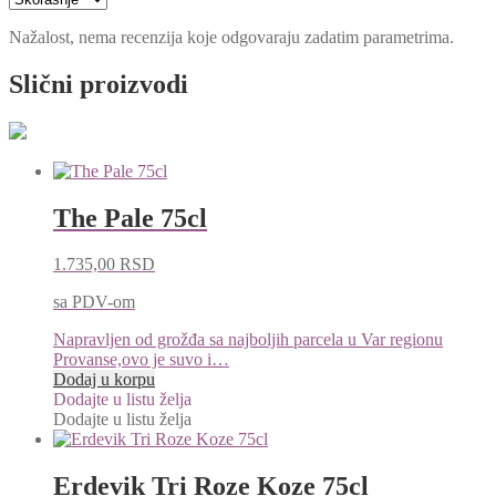
Nažalost, nema recenzija koje odgovaraju zadatim parametrima.
Slični proizvodi
The Pale 75cl
1.735,00
RSD
sa PDV-om
Napravljen od grožđa sa najboljih parcela u Var regionu
Provanse,ovo je suvo i…
Dodaj u korpu
Dodajte u listu želja
Dodajte u listu želja
Erdevik Tri Roze Koze 75cl