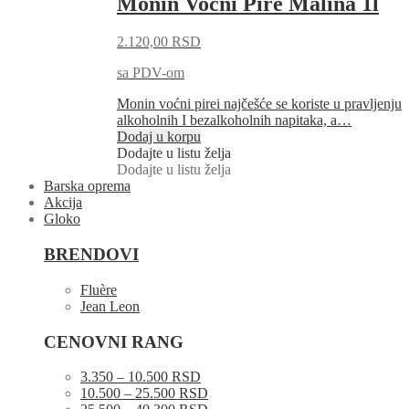
Monin Voćni Pire Malina 1l
2.120,00
RSD
sa PDV-om
Monin voćni pirei najčešće se koriste u pravljenju
alkoholnih I bezalkoholnih napitaka, a…
Dodaj u korpu
Dodajte u listu želja
Dodajte u listu želja
Barska oprema
Akcija
Gloko
BRENDOVI
Fluère
Jean Leon
CENOVNI RANG
3.350 – 10.500 RSD
10.500 – 25.500 RSD