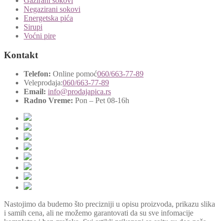
Gazirani sokovi
Negazirani sokovi
Energetska pića
Sirupi
Voćni pire
Kontakt
Telefon:
Online pomoć
060/663-77-89
Veleprodaja:
060/663-77-89
Email:
info@prodajapica.rs
Radno Vreme:
Pon – Pet 08-16h
Nastojimo da budemo što precizniji u opisu proizvoda, prikazu slika
i samih cena, ali ne možemo garantovati da su sve infomacije