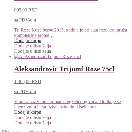
805,00
RSD
sa PDV-om
Tri Roze Koze berbe 2015. godine je prijatan roze koji pruža
kompleksne arome…
Dodaj u korpu
Dodajte u listu želja
Dodajte u listu želja
Aleksandrović Trijumf Roze 75cl
1.365,00
RSD
sa PDV-om
Vino sa izraženim aromama egzotičnog voća. Odlikuje se
intenzivnim i lepo izbalansiranim kiselinama…
Dodaj u korpu
Dodajte u listu želja
Dodajte u listu želja