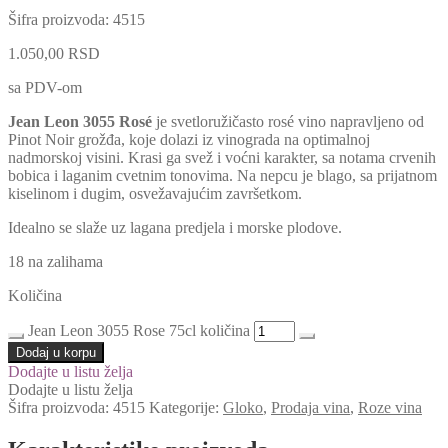
Šifra proizvoda:
4515
1.050,00
RSD
sa PDV-om
Jean Leon 3055 Rosé
je svetloružičasto rosé vino napravljeno od
Pinot Noir grožđa, koje dolazi iz vinograda na optimalnoj
nadmorskoj visini. Krasi ga svež i voćni karakter, sa notama crvenih
bobica i laganim cvetnim tonovima. Na nepcu je blago, sa prijatnom
kiselinom i dugim, osvežavajućim završetkom.
Idealno se slaže uz lagana predjela i morske plodove.
18 na zalihama
Količina
Jean Leon 3055 Rose 75cl količina
Dodaj u korpu
Dodajte u listu želja
Dodajte u listu želja
Šifra proizvoda:
4515
Kategorije:
Gloko
,
Prodaja vina
,
Roze vina