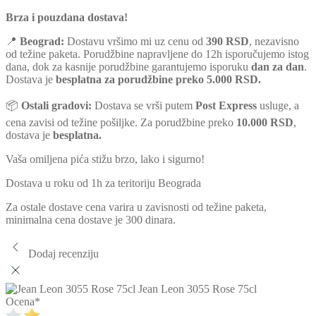
Brza i pouzdana dostava!
📍
Beograd:
Dostavu vršimo mi uz cenu od
390 RSD
, nezavisno
od težine paketa. Porudžbine napravljene do 12h isporučujemo istog
dana, dok za kasnije porudžbine garantujemo isporuku
dan za dan
.
Dostava je
besplatna za porudžbine preko 5.000 RSD.
📦
Ostali gradovi:
Dostava se vrši putem
Post Express
usluge, a
cena zavisi od težine pošiljke. Za porudžbine preko
10.000 RSD
,
dostava je
besplatna.
Vaša omiljena pića stižu brzo, lako i sigurno!
Dostava u roku od 1h za teritoriju Beograda
Za ostale dostave cena varira u zavisnosti od težine paketa,
minimalna cena dostave je 300 dinara.
Dodaj recenziju
Jean Leon 3055 Rose 75cl
Ocena
*