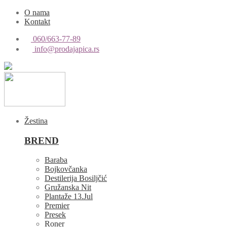
O nama
Kontakt
060/663-77-89
info@prodajapica.rs
Žestina
BREND
Baraba
Bojkovčanka
Destilerija Bosiljčić
Gružanska Nit
Plantaže 13.Jul
Premier
Presek
Roner