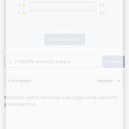
2
0%
1
0%
Dodaj recenziju
Pretraga
0 of 0 reviews
Nažalost, nema recenzija koje odgovaraju zadatim
parametrima.