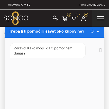
060/663-77-89
info@prodajapica.rs
0
Treba li ti pomoć ili savet oko kupovine?
↺
−
Početna
/
Prodaja vina
/
Crvena vina
/
Erdevik Tri Crvene Koze 75cl
Zdravo! Kako mogu da ti pomognem
danas?