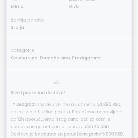
Mirna
0.75
Zemlja porekla:
Srbija
Kategorije:
,
,
Crvena vina
Domaća vina
Prodaja vina
Brza i pouzdana dostava!
📍
Beograd:
Dostavu vršimo mi uz cenu od
390 RSD
,
nezavisno od težine paketa. Porudžbine napravljene
do 12h isporučujemo istog dana, dok za kasnije
porudžbine garantujemo isporuku
dan za dan
.
Dostava je
besplatna za porudžbine preko 5.000 RSD.