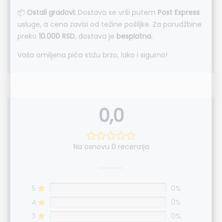
📦
Ostali gradovi:
Dostava se vrši putem
Post Express
usluge, a cena zavisi od težine pošiljke. Za porudžbine
preko
10.000 RSD
, dostava je
besplatna.
Vaša omiljena pića stižu brzo, lako i sigurno!
0,0
Na osnovu 0 recenzija
5
0%
4
0%
3
0%