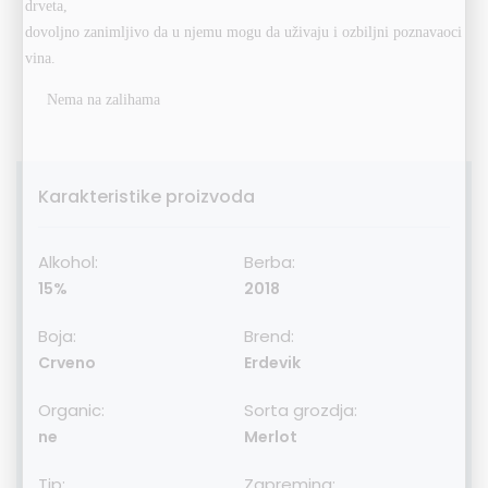
drveta,
dovoljno zanimljivo da u njemu mogu da uživaju i ozbiljni poznavaoci
vina.
Nema na zalihama
Karakteristike proizvoda
Alkohol:
Berba:
15%
2018
Boja:
Brend:
Crveno
Erdevik
Organic:
Sorta grozdja:
ne
Merlot
Tip:
Zapremina: