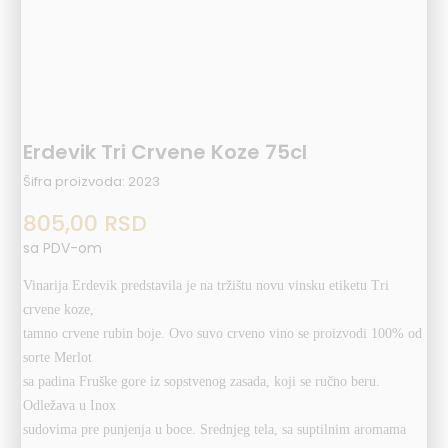
Erdevik Tri Crvene Koze 75cl
Šifra proizvoda:
2023
805,00
RSD
sa PDV-om
Vinarija Erdevik predstavila je na tržištu novu vinsku etiketu Tri
crvene koze,
tamno crvene rubin boje. Ovo suvo crveno vino se proizvodi 100% od
sorte Merlot
sa padina Fruške gore iz sopstvenog zasada, koji se ručno beru.
Odležava u Inox
sudovima pre punjenja u boce. Srednjeg tela, sa suptilnim aromama