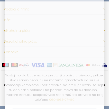
Podaci o firmi:
Info:
Alkoholna pića:
Bezalkoholna pića:
Kontakt
Nastojimo da budemo što precizniji u opisu proizvoda, prikazu
slika i samih cena, ali ne možemo garantovati da su sve
infomacije kompletne i bez grešaka. Svi artikli prikazani sa sajtu
su deo naše ponude i ne podrazumeva da su dostupni u
svakom trenutku. Raspoloživost robe možete proveriti na broj
telefona
060-663-77-89