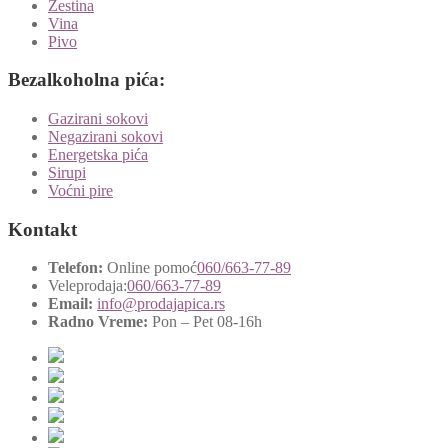
Žestina
Vina
Pivo
Bezalkoholna pića:
Gazirani sokovi
Negazirani sokovi
Energetska pića
Sirupi
Voćni pire
Kontakt
Telefon:
Online pomoć
060/663-77-89
Veleprodaja:
060/663-77-89
Email:
info@prodajapica.rs
Radno Vreme:
Pon – Pet 08-16h