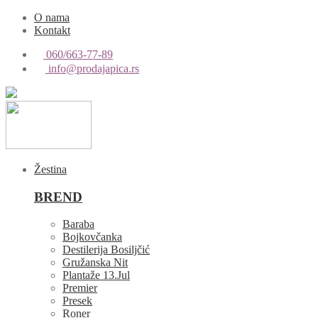
O nama
Kontakt
060/663-77-89
info@prodajapica.rs
Žestina
BREND
Baraba
Bojkovčanka
Destilerija Bosiljčić
Gružanska Nit
Plantaže 13.Jul
Premier
Presek
Roner