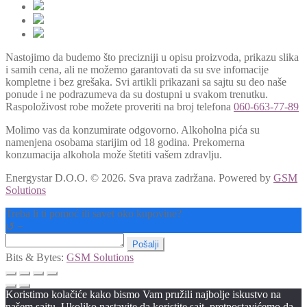
Nastojimo da budemo što precizniji u opisu proizvoda, prikazu slika
i samih cena, ali ne možemo garantovati da su sve infomacije
kompletne i bez grešaka. Svi artikli prikazani sa sajtu su deo naše
ponude i ne podrazumeva da su dostupni u svakom trenutku.
Raspoloživost robe možete proveriti na broj telefona
060-663-77-89
Molimo vas da konzumirate odgovorno. Alkoholna pića su
namenjena osobama starijim od 18 godina. Prekomerna
konzumacija alkohola može štetiti vašem zdravlju.
Energystar D.O.O. © 2026. Sva prava zadržana.
Powered by
GSM
Solutions
Treba li ti pomoć ili savet oko kupovine?
↺
−
Pošalji
Bits & Bytes:
GSM Solutions
Koristimo kolačiće kako bismo Vam pružili najbolje iskustvo na
našem sajtu. Ukoliko nastavite da koristite sajt, pretpostavićemo da