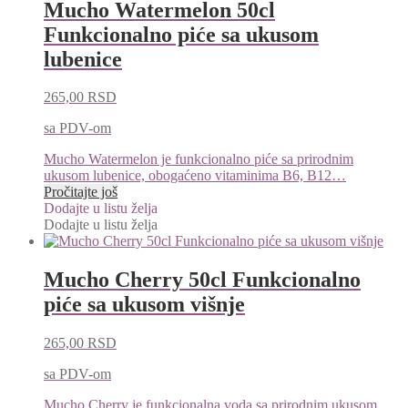
Mucho Watermelon 50cl
Funkcionalno piće sa ukusom
lubenice
265,00
RSD
sa PDV-om
Mucho Watermelon je funkcionalno piće sa prirodnim
ukusom lubenice, obogaćeno vitaminima B6, B12…
Pročitajte još
Dodajte u listu želja
Dodajte u listu želja
Mucho Cherry 50cl Funkcionalno
piće sa ukusom višnje
265,00
RSD
sa PDV-om
Mucho Cherry je funkcionalna voda sa prirodnim ukusom