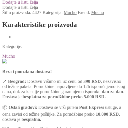
Dodajte u listu želja
Dodajte u listu želja
Šifra proizvoda:
4427
Kategorija:
Mucho
Brend:
Mucho
Karakteristike proizvoda
Kategorije:
Mucho
Brza i pouzdana dostava!
📍
Beograd:
Dostavu vršimo mi uz cenu od
390 RSD
, nezavisno
od težine paketa. Porudžbine napravljene do 12h isporučujemo istog
dana, dok za kasnije porudžbine garantujemo isporuku
dan za dan
.
Dostava je
besplatna za porudžbine preko 5.000 RSD.
📦
Ostali gradovi:
Dostava se vrši putem
Post Express
usluge, a
cena zavisi od težine pošiljke. Za porudžbine preko
10.000 RSD
,
dostava je
besplatna.