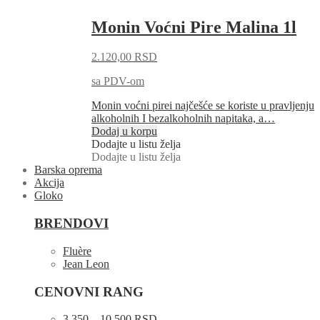
Monin Voćni Pire Malina 1l
2.120,00
RSD
sa PDV-om
Monin voćni pirei najčešće se koriste u pravljenju
alkoholnih I bezalkoholnih napitaka, a…
Dodaj u korpu
Dodajte u listu želja
Dodajte u listu želja
Barska oprema
Akcija
Gloko
BRENDOVI
Fluère
Jean Leon
CENOVNI RANG
3.350 – 10.500 RSD