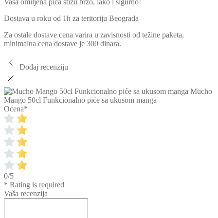
Vaša omiljena pića stižu brzo, lako i sigurno!
Dostava u roku od 1h za teritoriju Beograda
Za ostale dostave cena varira u zavisnosti od težine paketa,
minimalna cena dostave je 300 dinara.
Dodaj recenziju
Mucho
Mango 50cl Funkcionalno piće sa ukusom manga
Ocena
*
0/5
* Rating is required
Vaša recenzija