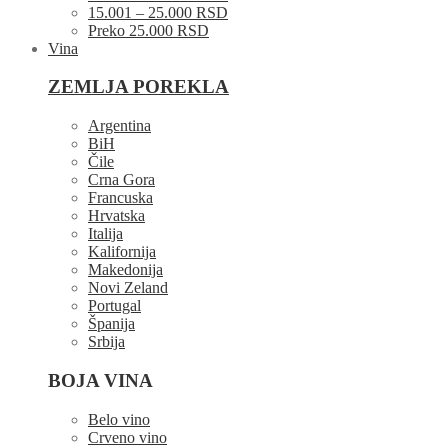
15.001 – 25.000 RSD
Preko 25.000 RSD
Vina
ZEMLJA POREKLA
Argentina
BiH
Čile
Crna Gora
Francuska
Hrvatska
Italija
Kalifornija
Makedonija
Novi Zeland
Portugal
Španija
Srbija
BOJA VINA
Belo vino
Crveno vino