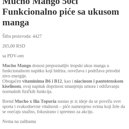
Mucho Mango 50cl
Funkcionalno piće sa ukusom
manga
Šifra proizvoda:
4427
265,00
RSD
sa PDV-om
Mucho Mango
donosi prepoznatljiv tropski ukus manga u
funkcionalnom napitku koji hidrira, osvežava i podržava prirodni
nivo energije.
Obogaćen
vitaminima B6 i B12
, kao i
niacinom i pantotenskom
kiselinom
, ovaj napitak doprinosi smanjenju umora i održavanju
normalnih fizičkih funkcija.
Brend
Mucho x Ilia Topuria
nastao je iz ideje da se povežu svet
sporta i svakodnevne vitalnosti – piće namenjeno svima koji žele da
se osećaju snažno, fokusirano i spremno za akciju.
Nema na zalihama