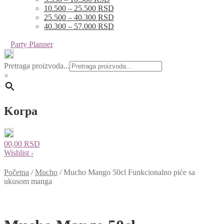
10.500 – 25.500 RSD
25.500 – 40.300 RSD
40.300 – 57.000 RSD
Party Planner
Pretraga proizvoda...
×
Korpa
0
0,00
RSD
Wishlist -
Početna
/
Mucho
/
Mucho Mango 50cl Funkcionalno piće sa
ukusom manga