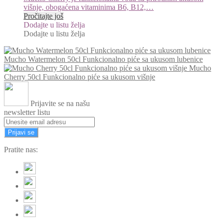
višnje, obogaćena vitaminima B6, B12,…
Pročitajte još
Dodajte u listu želja
Dodajte u listu želja
Mucho Watermelon 50cl Funkcionalno piće sa ukusom lubenice
Mucho
Cherry 50cl Funkcionalno piće sa ukusom višnje
Prijavite se na našu
newsletter listu
Prijavi se
Pratite nas: