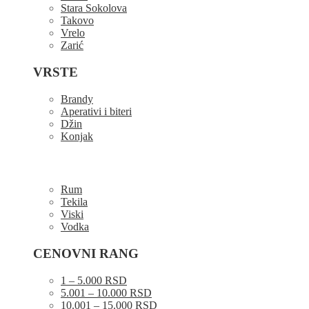
Stara Sokolova
Takovo
Vrelo
Zarić
VRSTE
Brandy
Aperativi i biteri
Džin
Konjak
Rum
Tekila
Viski
Vodka
CENOVNI RANG
1 – 5.000 RSD
5.001 – 10.000 RSD
10.001 – 15.000 RSD