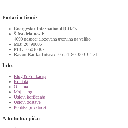
Podaci o firmi:
Energystar International D.O.O.
Šifra delatnosti:
4690 nespecijalozovana trgovina na veliko
MB:
20498005
PIB:
106010367
Račun Banka Intesa:
105-541801000104-31
Info:
Blog & Edukacija
Kontakt
O nama
Moj nalog
Uslovi korišćenja
Uslovi dostave
Politika privatnosti
Alkoholna pića: