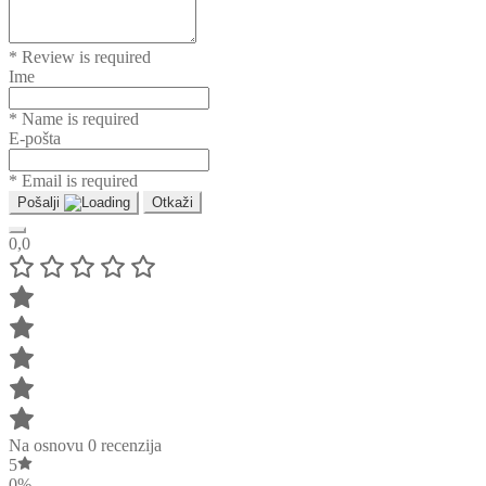
* Review is required
Ime
* Name is required
E-pošta
* Email is required
Pošalji
Otkaži
0,0
Na osnovu 0 recenzija
5
0%