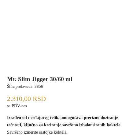
Mr. Slim Jigger 30/60 ml
Šifra proizvoda:
3856
2.310,00
RSD
sa PDV-om
Izrađen od nerđajućeg čelika,omogućava precizno doziranje
tečnosti, ključno za kreiranje savršeno izbalansiranih koktela.
Savršeno izmerite sastojke koktela.