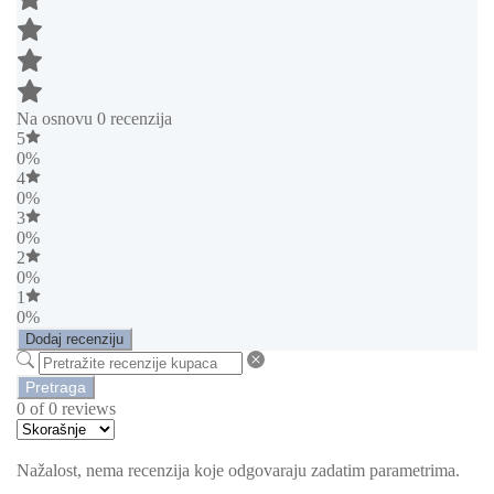
Na osnovu 0 recenzija
5
0%
4
0%
3
0%
2
0%
1
0%
Dodaj recenziju
Pretraga
0 of 0 reviews
Nažalost, nema recenzija koje odgovaraju zadatim parametrima.