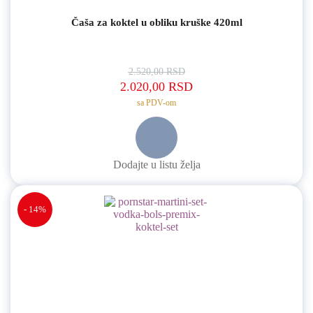
Čaša za koktel u obliku kruške 420ml
2.520,00
RSD
Originalna cena je bila: 2.520,00 RS
Trenutna cena je: 2.02
2.020,00
RSD
sa PDV-om
Dodajte u listu želja
- 14%