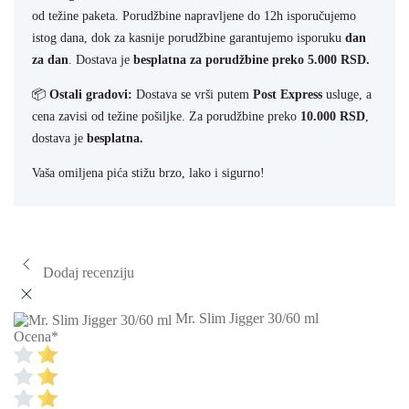
od težine paketa. Porudžbine napravljene do 12h isporučujemo
istog dana, dok za kasnije porudžbine garantujemo isporuku
dan
za dan
. Dostava je
besplatna za porudžbine preko 5.000 RSD.
📦
Ostali gradovi:
Dostava se vrši putem
Post Express
usluge, a
cena zavisi od težine pošiljke. Za porudžbine preko
10.000 RSD
,
dostava je
besplatna.
Vaša omiljena pića stižu brzo, lako i sigurno!
Dodaj recenziju
Mr. Slim Jigger 30/60 ml
Ocena
*