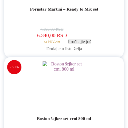
Pornstar Martini – Ready to Mix set
7.395,00
RSD
Originalna cena je bila: 7.395,00 RSD.
Trenutna cena je: 6.340,00 
6.340,00
RSD
Pročitajte još
sa PDV-om
Dodajte u listu želja
- 50%
Boston šejker set crni 800 ml