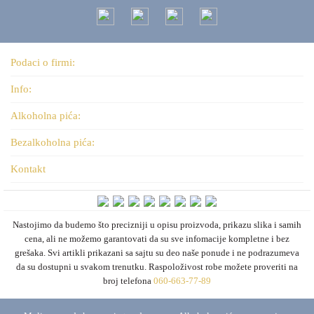
Podaci o firmi:
Info:
Alkoholna pića:
Bezalkoholna pića:
Kontakt
Nastojimo da budemo što precizniji u opisu proizvoda, prikazu slika i samih
cena, ali ne možemo garantovati da su sve infomacije kompletne i bez
grešaka. Svi artikli prikazani sa sajtu su deo naše ponude i ne podrazumeva
da su dostupni u svakom trenutku. Raspoloživost robe možete proveriti na
broj telefona
060-663-77-89