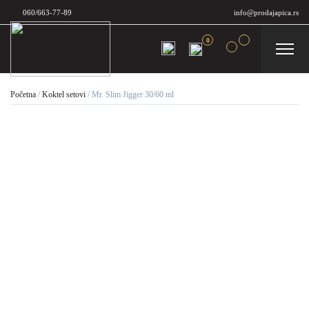
060/663-77-89
info@prodajapica.rs
0
Početna
/
Koktel setovi
/
Mr. Slim Jigger 30/60 ml