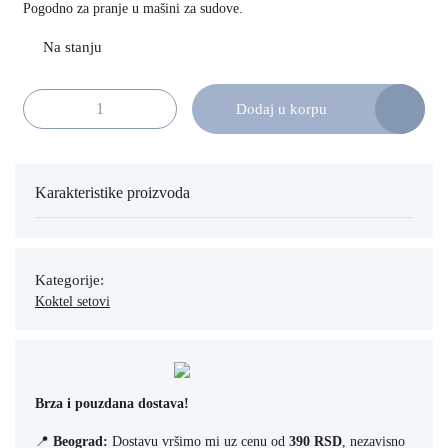
Pogodno za pranje u mašini za sudove.
Dodaj u korpu
Mr. Slim Jigger 30/60 ml količina
Karakteristike proizvoda
Kategorije:
Koktel setovi
Brza i pouzdana dostava!
📍
Beograd:
Dostavu vršimo mi uz cenu od
390 RSD
, nezavisno