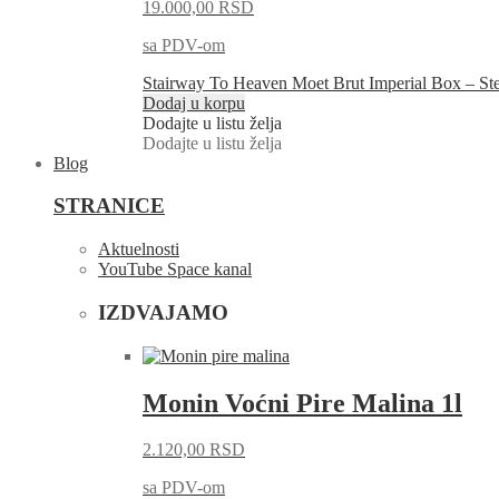
19.000,00
RSD
sa PDV-om
Stairway To Heaven Moet Brut Imperial Box – St
Dodaj u korpu
Dodajte u listu želja
Dodajte u listu želja
Blog
STRANICE
Aktuelnosti
YouTube Space kanal
IZDVAJAMO
Monin Voćni Pire Malina 1l
2.120,00
RSD
sa PDV-om