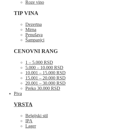
Roze vino
TIP VINA
Dezertna
Mirna
Penušava
Šampanjci
CENOVNI RANG
1 – 5.000 RSD
5.000 – 10.000 RSD
10.001 – 15.000 RSD
15.001 – 20.000 RSD
20.001 – 30.000 RSD
Preko 30.000 RSD
Piva
VRSTA
Belgijski stil
IPA
Lager