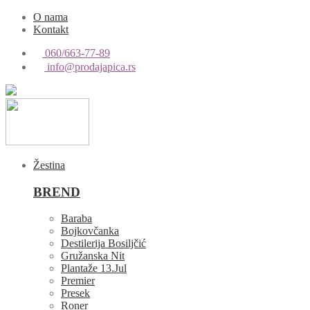
O nama
Kontakt
060/663-77-89
info@prodajapica.rs
Žestina
BREND
Baraba
Bojkovčanka
Destilerija Bosiljčić
Gružanska Nit
Plantaže 13.Jul
Premier
Presek
Roner