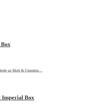
 Box
 pobede uz Moët & Chandon…
 Imperial Box