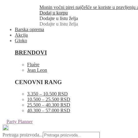
Monin voćni pirei najčešće se koriste u pravljenju
Dodaj u korpu
Dodajte u listu želja
Dodajte u listu želja
Barska oprema
Akcija
Gloko
BRENDOVI
Fluère
Jean Leon
CENOVNI RANG
3.350 – 10.500 RSD
10.500 – 25.500 RSD
25.500 – 40.300 RSD
40.300 – 57.000 RSD
Party Planner
Pretraga proizvoda...