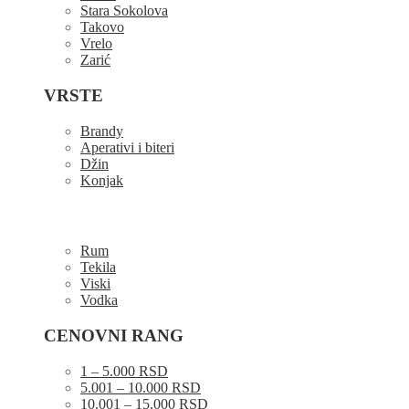
Stara Sokolova
Takovo
Vrelo
Zarić
VRSTE
Brandy
Aperativi i biteri
Džin
Konjak
Rum
Tekila
Viski
Vodka
CENOVNI RANG
1 – 5.000 RSD
5.001 – 10.000 RSD
10.001 – 15.000 RSD