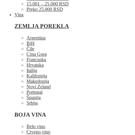
15.001 – 25.000 RSD
Preko 25.000 RSD
Vina
ZEMLJA POREKLA
Argentina
BiH
Čile
Crna Gora
Francuska
Hrvatska
Italija
Kalifornija
Makedonija
Novi Zeland
Portugal
Španija
Srbija
BOJA VINA
Belo vino
Crveno vino