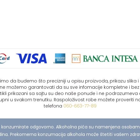
imo da budemo što precizniji u opisu proizvoda, prikazu slika 
i ne možemo garantovati da su sve infomacije kompletne i bez
rtikli prikazani sa sajtu su deo naše ponude i ne podrazumeva
upni u svakom trenutku. Raspoloživost robe možete proveriti na
telefona
060-663-77-89
 konzumirate odgovorno. Alkoholna pića su namenjena osobama 
ina. Prekomerna konzumacija alkohola može štetiti vašem zdrav