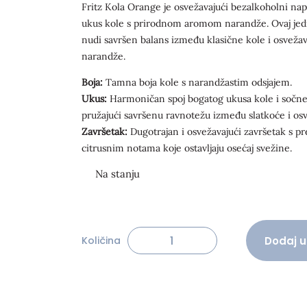
Fritz Kola Orange je osvežavajući bezalkoholni napi
ukus kole s prirodnom aromom narandže. Ovaj jed
nudi savršen balans između klasične kole i osvežav
narandže.
Boja:
Tamna boja kole s narandžastim odsjajem.
Ukus:
Harmoničan spoj bogatog ukusa kole i sočn
pružajući savršenu ravnotežu između slatkoće i osv
Završetak:
Dugotrajan i osvežavajući završetak s pr
citrusnim notama koje ostavljaju osećaj svežine.
Alternative:
Dodaj u
Količina
Fritz-limo orange 33cl količina