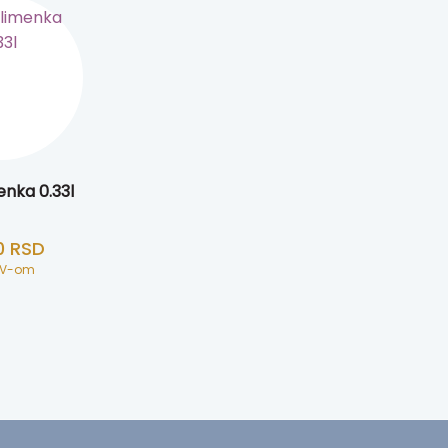
enka 0.33l
0
RSD
DV-om