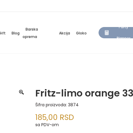
Party
Barska
Gift
Blog
Akcija
Gloko
oprema
Planner
Fritz-limo orange 33
Šifra proizvoda:
3874
185,00
RSD
sa PDV-om