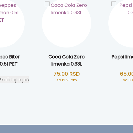
es Biter
Coca Cola Zero
Pepsi lim
.5l PET
limenka 0.33L
75,00
RSD
65,0
Pročitajte još
sa PDV-om
sa P