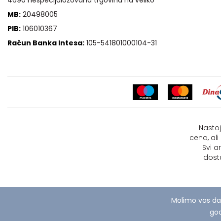
MB:
20498005
PIB:
106010367
Račun Banka Intesa:
105-541801000104-31
Nastoj
cena, al
Svi a
dost
Molimo vas da
god