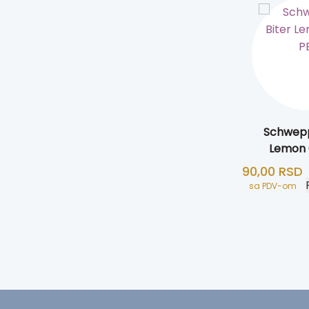
Schwepp
Lemon 0
90,00
RSD
sa PDV-om