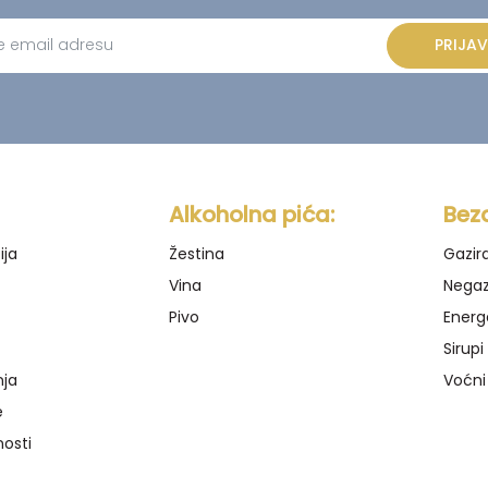
PRIJAV
ve:
Alkoholna pića:
Bez
ija
Žestina
Gazir
Vina
Negaz
Pivo
Energ
Sirupi
nja
Voćni
e
nosti