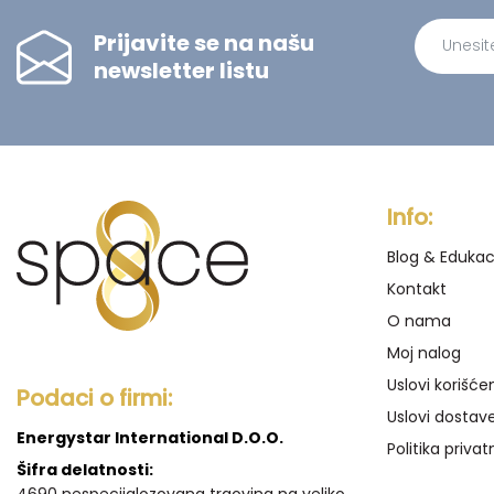
Prijavite se na našu
newsletter listu
Alternati
Info:
Blog & Edukac
Kontakt
O nama
Moj nalog
Uslovi korišće
Podaci o firmi:
Uslovi dostav
Energystar International D.O.O.
Politika privat
Šifra delatnosti:
4690 nespecijalozovana trgovina na veliko