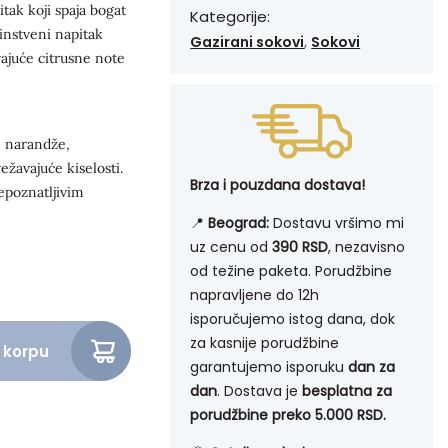
tak koji spaja bogat
Kategorije:
instveni napitak
,
Gazirani sokovi
Sokovi
ajuće citrusne note
e narandže,
ežavajuće kiselosti.
Brza i pouzdana dostava!
epoznatljivim
📍
Beograd:
Dostavu vršimo mi
uz cenu od
390 RSD
, nezavisno
od težine paketa. Porudžbine
napravljene do 12h
isporučujemo istog dana, dok
za kasnije porudžbine
 korpu
garantujemo isporuku
dan za
dan
. Dostava je
besplatna za
porudžbine preko 5.000 RSD.