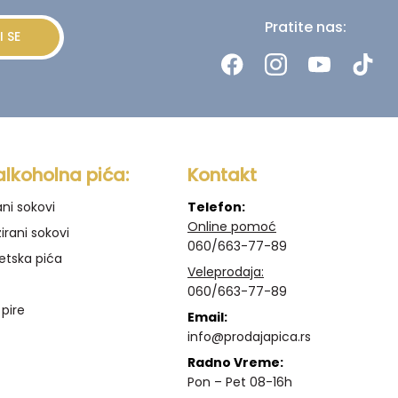
Pratite nas:
I SE
alkoholna pića:
Kontakt
ani sokovi
Telefon:
Online pomoć
irani sokovi
060/663-77-89
etska pića
Veleprodaja:
060/663-77-89
 pire
Email:
info@prodajapica.rs
Radno Vreme:
Pon – Pet 08-16h