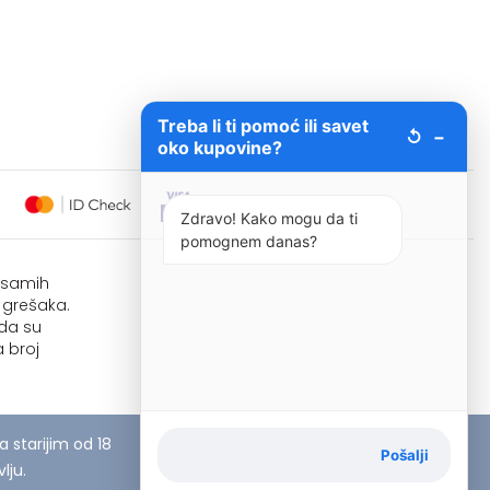
Treba li ti pomoć ili savet
↺
−
oko kupovine?
Zdravo! Kako mogu da ti
pomognem danas?
i samih
 grešaka.
 da su
 broj
starijim od 18
Pošalji
lju.