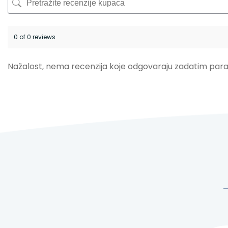
0 of 0 reviews
Nažalost, nema recenzija koje odgovaraju zadatim par