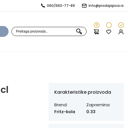
060/663-77-89
info@prodajapica.rs
0
cl
Karakteristike proizvoda
Brend:
Zapremina:
Fritz-kola
0.33