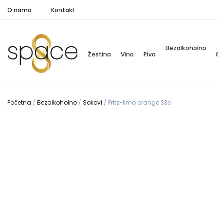
O nama
Kontakt
Bezalkoholno
Žestina
Vina
Piva
Početna
/
Bezalkoholno
/
Sokovi
/
Fritz-limo orange 33cl