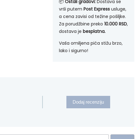
📦
Ostali gradovi:
Dostava se
vrši putem
Post Express
usluge,
a cena zavisi od težine pošiljke.
Za porudžbine preko
10.000 RSD
,
dostava je
besplatna.
Vaša omiljena pića stižu brzo,
lako i sigurno!
Dodaj recenziju