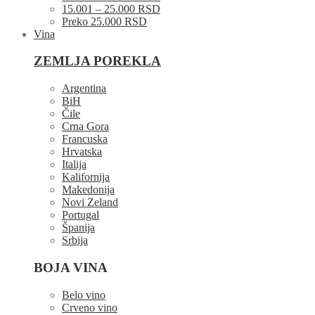
15.001 – 25.000 RSD
Preko 25.000 RSD
Vina
ZEMLJA POREKLA
Argentina
BiH
Čile
Crna Gora
Francuska
Hrvatska
Italija
Kalifornija
Makedonija
Novi Zeland
Portugal
Španija
Srbija
BOJA VINA
Belo vino
Crveno vino