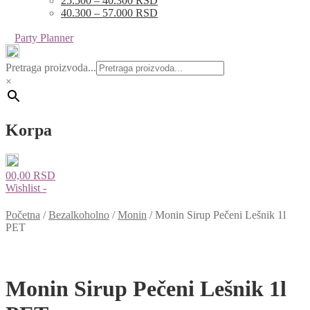
25.500 – 40.300 RSD
40.300 – 57.000 RSD
Party Planner
Pretraga proizvoda...
×
Korpa
0
0,00
RSD
Wishlist -
Početna
/
Bezalkoholno
/
Monin
/
Monin Sirup Pečeni Lešnik 1l
PET
Monin Sirup Pečeni Lešnik 1l