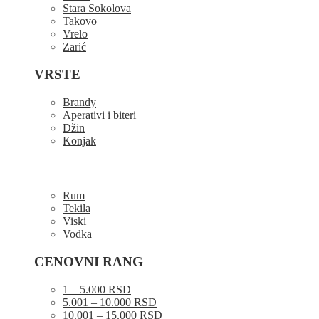
Stara Sokolova
Takovo
Vrelo
Zarić
VRSTE
Brandy
Aperativi i biteri
Džin
Konjak
Rum
Tekila
Viski
Vodka
CENOVNI RANG
1 – 5.000 RSD
5.001 – 10.000 RSD
10.001 – 15.000 RSD