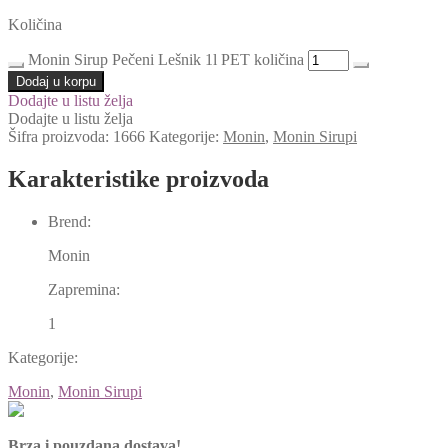
Količina
Monin Sirup Pečeni Lešnik 1l PET količina
Dodaj u korpu
Dodajte u listu želja
Dodajte u listu želja
Šifra proizvoda:
1666
Kategorije:
Monin
,
Monin Sirupi
Karakteristike proizvoda
Brend:
Monin
Zapremina:
1
Kategorije:
Monin
,
Monin Sirupi
Brza i pouzdana dostava!