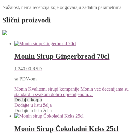
Nažalost, nema recenzija koje odgovaraju zadatim parametrima.
Slični proizvodi
Monin Sirup Gingerbread 70cl
1.240,00
RSD
sa PDV-om
Monin Kvalitetni sirupi kompanije Monin već decenijama su
standard u svakom dobro opremljenom…
Dodaj u korpu
Dodajte u listu želja
Dodajte u listu želja
Monin Sirup Čokoladni Keks 25cl