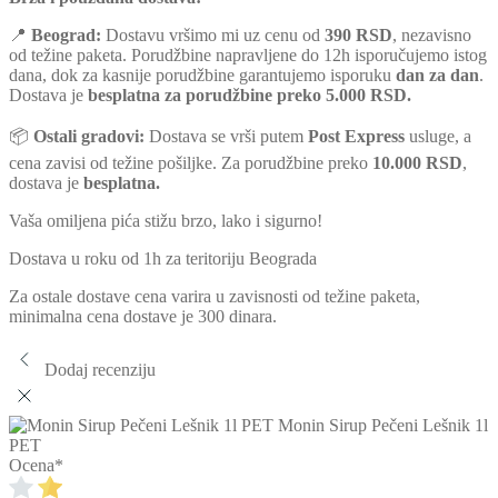
📍
Beograd:
Dostavu vršimo mi uz cenu od
390 RSD
, nezavisno
od težine paketa. Porudžbine napravljene do 12h isporučujemo istog
dana, dok za kasnije porudžbine garantujemo isporuku
dan za dan
.
Dostava je
besplatna za porudžbine preko 5.000 RSD.
📦
Ostali gradovi:
Dostava se vrši putem
Post Express
usluge, a
cena zavisi od težine pošiljke. Za porudžbine preko
10.000 RSD
,
dostava je
besplatna.
Vaša omiljena pića stižu brzo, lako i sigurno!
Dostava u roku od 1h za teritoriju Beograda
Za ostale dostave cena varira u zavisnosti od težine paketa,
minimalna cena dostave je 300 dinara.
Dodaj recenziju
Monin Sirup Pečeni Lešnik 1l
PET
Ocena
*