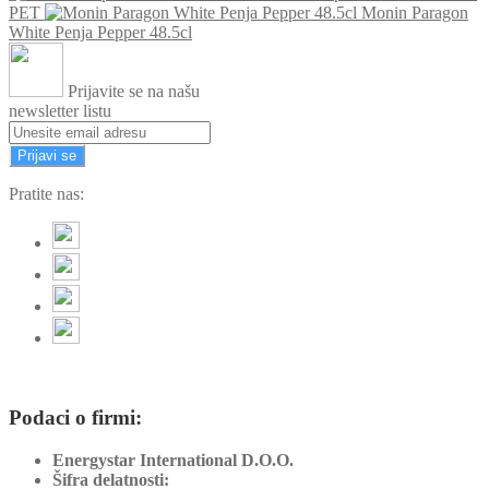
PET
Monin Paragon
White Penja Pepper 48.5cl
Prijavite se na našu
newsletter listu
Prijavi se
Pratite nas:
Podaci o firmi:
Energystar International D.O.O.
Šifra delatnosti: