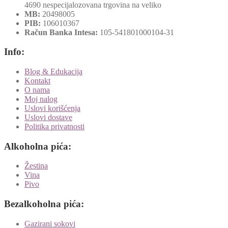
4690 nespecijalozovana trgovina na veliko
MB:
20498005
PIB:
106010367
Račun Banka Intesa:
105-541801000104-31
Info:
Blog & Edukacija
Kontakt
O nama
Moj nalog
Uslovi korišćenja
Uslovi dostave
Politika privatnosti
Alkoholna pića:
Žestina
Vina
Pivo
Bezalkoholna pića:
Gazirani sokovi