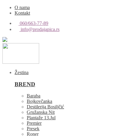
O nama
Kontakt
060/663-77-89
info@prodajapica.rs
Žestina
BREND
Baraba
Bojkovčanka
Destilerija Bosiljčić
Gružanska Nit
Plantaže 13.Jul
Premier
Presek
Roner