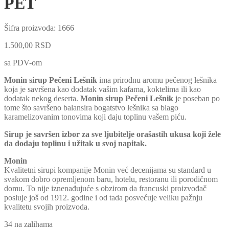
PET
Šifra proizvoda:
1666
1.500,00
RSD
sa PDV-om
Monin sirup Pečeni Lešnik
ima prirodnu aromu pečenog lešnika
koja je savršena kao dodatak vašim kafama, koktelima ili kao
dodatak nekog deserta.
Monin sirup Pečeni Lešnik
je poseban po
tome što savršeno balansira bogatstvo lešnika sa blago
karamelizovanim tonovima koji daju toplinu vašem piću.
Sirup je savršen izbor za sve ljubitelje orašastih ukusa koji žele
da dodaju toplinu i užitak u svoj napitak.
Monin
Kvalitetni sirupi kompanije Monin već decenijama su standard u
svakom dobro opremljenom baru, hotelu, restoranu ili porodičnom
domu. To nije iznenađujuće s obzirom da francuski proizvođač
posluje još od 1912. godine i od tada posvećuje veliku pažnju
kvalitetu svojih proizvoda.
34 na zalihama