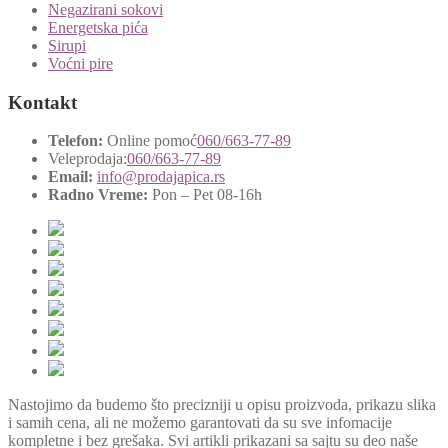
Negazirani sokovi
Energetska pića
Sirupi
Voćni pire
Kontakt
Telefon:
Online pomoć
060/663-77-89
Veleprodaja:
060/663-77-89
Email:
info@prodajapica.rs
Radno Vreme:
Pon – Pet 08-16h
Nastojimo da budemo što precizniji u opisu proizvoda, prikazu slika
i samih cena, ali ne možemo garantovati da su sve infomacije
kompletne i bez grešaka. Svi artikli prikazani sa sajtu su deo naše