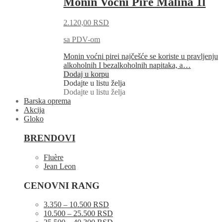
Monin Voćni Pire Malina 1l
2.120,00
RSD
sa PDV-om
Monin voćni pirei najčešće se koriste u pravljenju
alkoholnih I bezalkoholnih napitaka, a…
Dodaj u korpu
Dodajte u listu želja
Dodajte u listu želja
Barska oprema
Akcija
Gloko
BRENDOVI
Fluère
Jean Leon
CENOVNI RANG
3.350 – 10.500 RSD
10.500 – 25.500 RSD