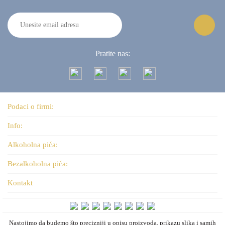
Pratite nas:
Podaci o firmi:
Info:
Alkoholna pića:
Bezalkoholna pića:
Kontakt
Nastojimo da budemo što precizniji u opisu proizvoda, prikazu slika i samih