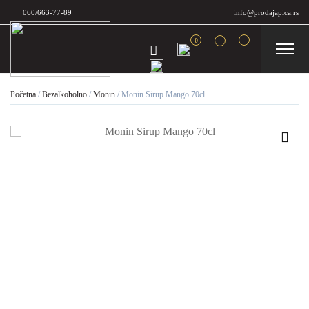
060/663-77-89
info@prodajapica.rs
0
Početna
/
Bezalkoholno
/
Monin
/
Monin Sirup Mango 70cl