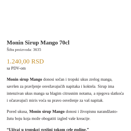
Monin Sirup Mango 70cl
Šifra proizvoda:
3635
1.240,00
RSD
sa PDV-om
Monin sirup Mango
donosi sočan i tropski ukus zrelog manga,
savršen za pravljenje osvežavajućih napitaka i koktela. Sirup ima
intenzivan ukus manga sa blagim citrusnim notama, a njegova slatkoća
i očaravajući miris voća su pravo osveženje za vaš napitak.
Pored ukusa,
Monin sirup Mango
donosi i živopisnu narandžasto-
žutu boju koja može obogatiti izgled vaše kreacije.
“Uživaj u tropskoj svežini tokom cele godine.”