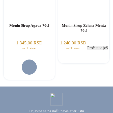
Monin Sirup Agava 70cl
Monin Sirup Zelena Menta
70cl
1.345,00
RSD
1.240,00
RSD
Pročitajte još
sa PDV-om
sa PDV-om
Prijavite se na našu
newsletter listu