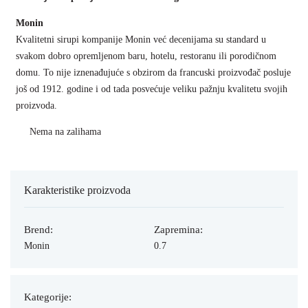
Monin
Kvalitetni sirupi kompanije Monin već decenijama su standard u
svakom dobro opremljenom baru, hotelu, restoranu ili porodičnom
domu. To nije iznenađujuće s obzirom da francuski proizvođač posluje
još od 1912. godine i od tada posvećuje veliku pažnju kvalitetu svojih
proizvoda.
Nema na zalihama
Karakteristike proizvoda
Brend:
Zapremina:
Monin
0.7
Kategorije: