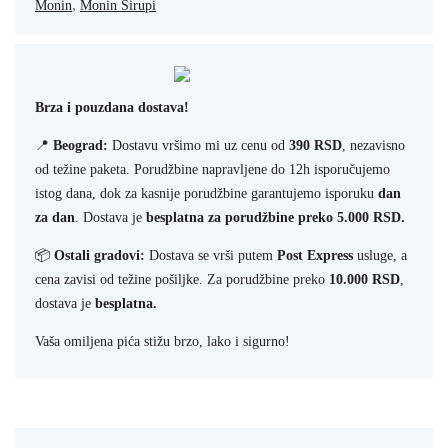
,
Monin
Monin Sirupi
Brza i pouzdana dostava!
📍
Beograd:
Dostavu vršimo mi uz cenu od
390 RSD
, nezavisno
od težine paketa. Porudžbine napravljene do 12h isporučujemo
istog dana, dok za kasnije porudžbine garantujemo isporuku
dan
za dan
. Dostava je
besplatna za porudžbine preko 5.000 RSD.
📦
Ostali gradovi:
Dostava se vrši putem
Post Express
usluge, a
cena zavisi od težine pošiljke. Za porudžbine preko
10.000 RSD
,
dostava je
besplatna.
Vaša omiljena pića stižu brzo, lako i sigurno!