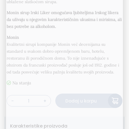
ublažene slatkoćom sirupa.
Monin sirup Irski Liker omogućava ljubiteljima Irskog likera
da uživaju u njegovim karakterističnim ukusima i mirisima, ali
bez potrebe za alkoholom.
Monin
Kvalitetni sirupi kompanije Monin već decenijama su
standard u svakom dobro opremljenom baru, hotelu,
restoranu ili porodičnom domu. To nije iznenađujuće s
obzirom da francuski proizvođač posluje još od 1912. godine i
od tada posvećuje veliku pažnju kvalitetu svojih proizvoda.
Alternative:
Dodaj u korpu
Monin Sirup Irski Liker 70cl količina
Karakteristike proizvoda