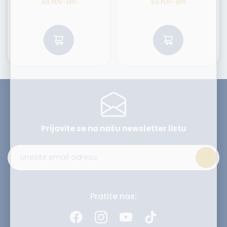
sa PDV-om
sa PDV-om
Prijavite se na našu
newsletter listu
Alternative:
Pratite nas: