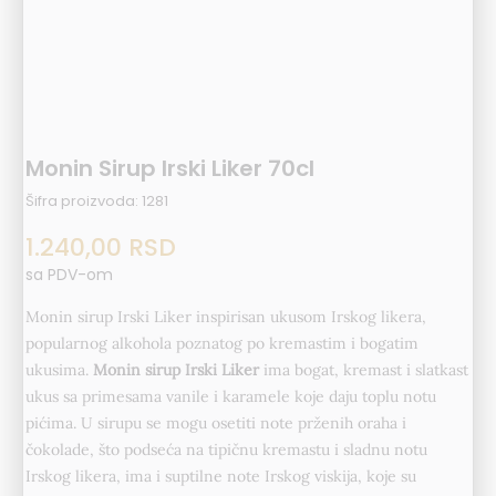
Monin Sirup Irski Liker 70cl
Šifra proizvoda:
1281
1.240,00
RSD
sa PDV-om
Monin sirup Irski Liker inspirisan ukusom Irskog likera,
popularnog alkohola poznatog po kremastim i bogatim
ukusima.
Monin sirup Irski Liker
ima bogat, kremast i slatkast
ukus sa primesama vanile i karamele koje daju toplu notu
pićima. U sirupu se mogu osetiti note prženih oraha i
čokolade, što podseća na tipičnu kremastu i sladnu notu
Irskog likera, ima i suptilne note Irskog viskija, koje su