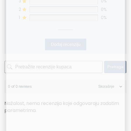
3
0%
2
0%
1
0%
Dodaj recenziju
Pretraga
0 of 0 reviews
Nažalost, nema recenzija koje odgovaraju zadatim
parametrima.