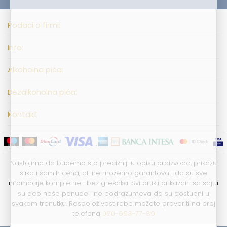
Podaci o firmi:
Info:
Alkoholna pića:
Bezalkoholna pića:
Kontakt
Nastojimo da budemo što precizniji u opisu proizvoda, prikazu
slika i samih cena, ali ne možemo garantovati da su sve
infomacije kompletne i bez grešaka. Svi artikli prikazani sa sajtu
su deo naše ponude i ne podrazumeva da su dostupni u
svakom trenutku. Raspoloživost robe možete proveriti na broj
telefona
060-663-77-89