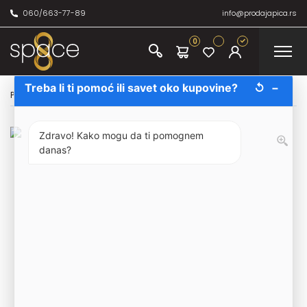
060/663-77-89
info@prodajapica.rs
0
Treba li ti pomoć ili savet oko kupovine?
↺
−
Početna
/
Bezalkoholno
/
Monin
/
Monin Sirup Irski Liker 70cl
Zdravo! Kako mogu da ti pomognem
danas?