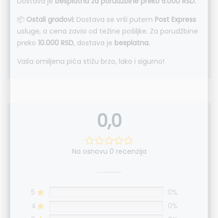
Dostava je
besplatna za porudžbine preko 5.000 RSD.
📦
Ostali gradovi:
Dostava se vrši putem
Post Express
usluge, a cena zavisi od težine pošiljke. Za porudžbine
preko
10.000 RSD
, dostava je
besplatna.
Vaša omiljena pića stižu brzo, lako i sigurno!
0,0
Na osnovu 0 recenzija
5
0%
4
0%