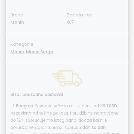
Brend:
Zapremina:
Monin
0.7
Kategorije:
,
Monin
Monin Sirupi
Brza i pouzdana dostava!
📍
Beograd:
Dostavu vršimo mi uz cenu od
390 RSD
,
nezavisno od težine paketa. Porudžbine napravljene
do 12h isporučujemo istog dana, dok za kasnije
porudžbine garantujemo isporuku
dan za dan
.