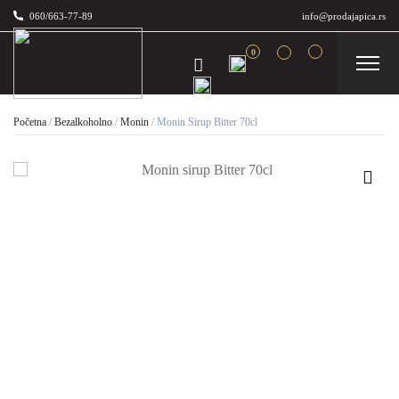
060/663-77-89
info@prodajapica.rs
0
Početna
/
Bezalkoholno
/
Monin
/
Monin Sirup Bitter 70cl