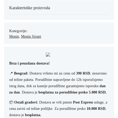
Karakteristike proizvoda
Kategorije:
,
Monin
Monin Sirupi
Brza i pouzdana dostava!
📍
Beograd:
Dostavu vršimo mi uz cenu od
390 RSD
, nezavisno
od težine paketa. Porudžbine napravljene do 12h isporučujemo
istog dana, dok za kasnije porudžbine garantujemo isporuku
dan
za dan
. Dostava je
besplatna za porudžbine preko 5.000 RSD.
📦
Ostali gradovi:
Dostava se vrši putem
Post Express
usluge, a
cena zavisi od težine pošiljke. Za porudžbine preko
10.000 RSD
,
dostava je
besplatna.