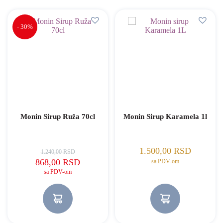
- 30%
Monin Sirup Ruža 70cl
Monin Sirup Karamela 1l
1.500,00
RSD
1.240,00
RSD
Originalna cena je bila: 1.240,00 RSD.
Trenutna cena je: 868,00 RSD.
868,00
RSD
sa PDV-om
sa PDV-om