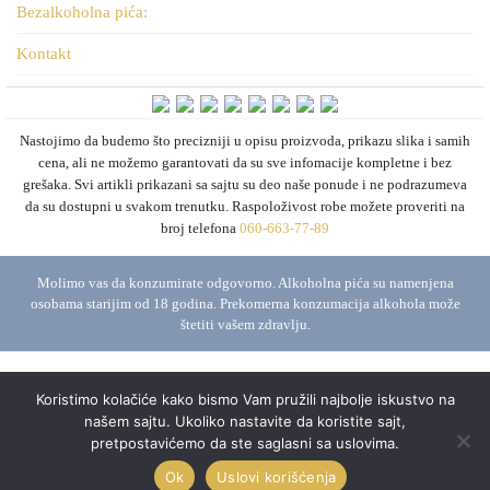
Bezalkoholna pića:
Kontakt
Nastojimo da budemo što precizniji u opisu proizvoda, prikazu slika i samih
cena, ali ne možemo garantovati da su sve infomacije kompletne i bez
grešaka. Svi artikli prikazani sa sajtu su deo naše ponude i ne podrazumeva
da su dostupni u svakom trenutku. Raspoloživost robe možete proveriti na
broj telefona
060-663-77-89
Molimo vas da konzumirate odgovorno. Alkoholna pića su namenjena
osobama starijim od 18 godina. Prekomerna konzumacija alkohola može
štetiti vašem zdravlju.
Energystar D.O.O. © 2026. Sva prava zadržana.
Powered by
GSM Solutions
Koristimo kolačiće kako bismo Vam pružili najbolje iskustvo na
Treba li ti pomoć ili savet oko kupovine?
našem sajtu. Ukoliko nastavite da koristite sajt,
↺
−
pretpostavićemo da ste saglasni sa uslovima.
Zdravo! Kako mogu da ti pomognem danas?
Ok
Uslovi korišćenja
Pošalji