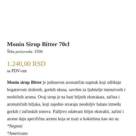
Monin Sirup Bitter 70cl
Šifra proizvoda:
3596
1.240,00
RSD
sa PDV-om
Monin sirup Bitter
je jedinstven aromatičan napitak koji odlikuje
bogatstvom složenih, gorkih ukusa, savršen za ljubitelje intenzivnih i
neobičnih aroma. Ovaj sirup je na bazi biljnih ekstrakata, začina i
aromatičnih biljaka, koji zajedno stvaraju neodoljiv balans između
gorkih i začinskih tonova. Pažljivo odabrani biljni ekstrakti, začini i
arome daju specifičnu aromu koja se trazi u koktelima kao sto su:
*Negroni
*Americano