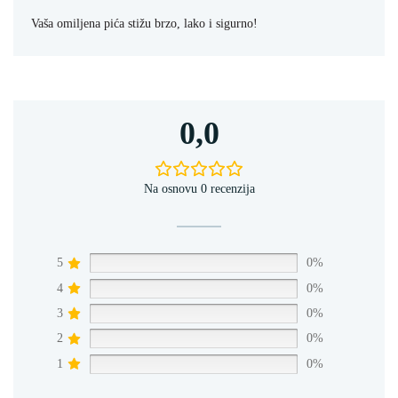
Vaša omiljena pića stižu brzo, lako i sigurno!
0,0
Na osnovu 0 recenzija
5
0%
4
0%
3
0%
2
0%
1
0%