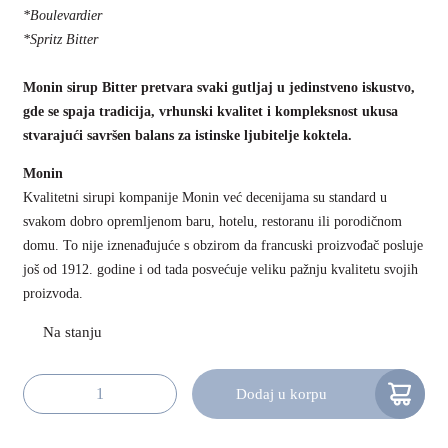
*Boulevardier
*Spritz Bitter
Monin sirup Bitter pretvara svaki gutljaj u jedinstveno iskustvo,
gde se spaja tradicija, vrhunski kvalitet i kompleksnost ukusa
stvarajući savršen balans za istinske ljubitelje koktela.
Monin
Kvalitetni sirupi kompanije Monin već decenijama su standard u
svakom dobro opremljenom baru, hotelu, restoranu ili porodičnom
domu. To nije iznenađujuće s obzirom da francuski proizvođač posluje
još od 1912. godine i od tada posvećuje veliku pažnju kvalitetu svojih
proizvoda.
Dodaj u korpu
Monin Sirup Bitter 70cl količina