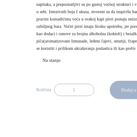
napitaka, a prepoznatljivi su po gustoj voćnoj strukturi i
u sebi. Intezivnih boja I ukusa, stvoreni su da inspirišu b
pravim komadićima voća u svakoj kapi pirei postaju neiz
ozbiljnog bara. Voćni pirei imaju široku upotrebu, jer pore
kao dodaci i osnove za brojna alkoholna (kokteli) i bezal
pića(aromatizovane limunade, ledeni čajevi, smutiji, frap
se koristiti i prilikom ukrašavanja poslastica ili kao preliv
Dodaj u
Količina
Monin Voćni Pire Banana 1l količina