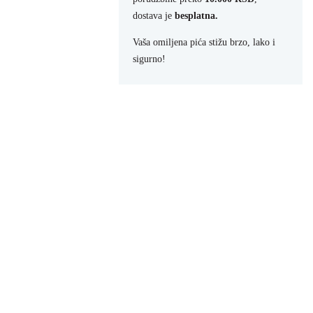
dostava je
besplatna.
Vaša omiljena pića stižu brzo, lako i
sigurno!