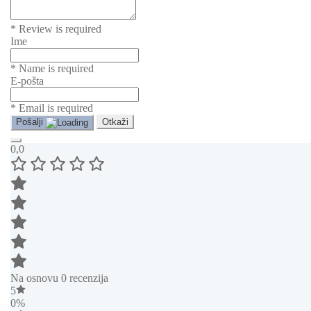
* Review is required
Ime
* Name is required
E-pošta
* Email is required
Pošalji
Otkaži
0,0
Na osnovu 0 recenzija
5
0%