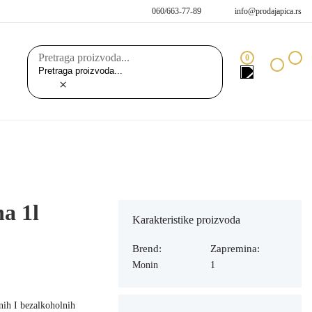
060/663-77-89
info@prodajapica.rs
Pretraga proizvoda...
0
×
a 1l
Karakteristike proizvoda
Brend:
Zapremina:
Monin
1
lnih I bezalkoholnih