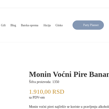
Party Planner
Gift
Blog
Barska oprema
Akcija
Gloko
Monin Voćni Pire Banan
Šifra proizvoda:
1350
1.910,00
RSD
sa PDV-om
Monin voćni pirei najčešće se koriste u pravljenju alkoho