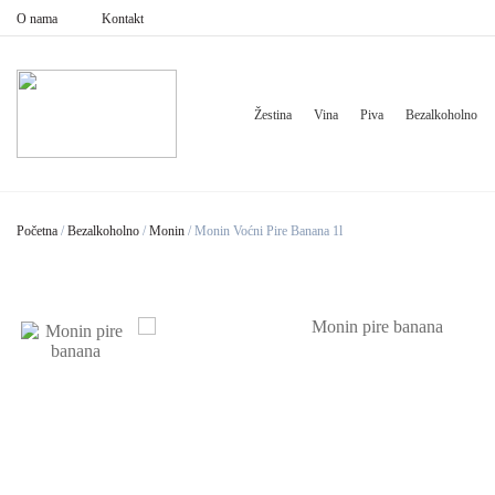
O nama
Kontakt
Žestina
Vina
Piva
Bezalkoholno
Početna
/
Bezalkoholno
/
Monin
/
Monin Voćni Pire Banana 1l