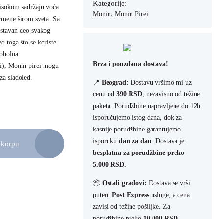
Kategorije:
 visokom sadržaju voća
,
Monin
Monin Pirei
armene širom sveta. Sa
ostavan deo svakog
d toga što se koriste
koholna
Brza i pouzdana dostava!
ei), Monin pirei mogu
 za sladoled.
📍
Beograd:
Dostavu vršimo mi uz
cenu od
390 RSD
, nezavisno od težine
paketa. Porudžbine napravljene do 12h
isporučujemo istog dana, dok za
kasnije porudžbine garantujemo
isporuku
dan za dan
. Dostava je
 korpu
besplatna za porudžbine preko
5.000 RSD.
📦
Ostali gradovi:
Dostava se vrši
putem
Post Express
usluge, a cena
zavisi od težine pošiljke. Za
porudžbine preko
10.000 RSD
,