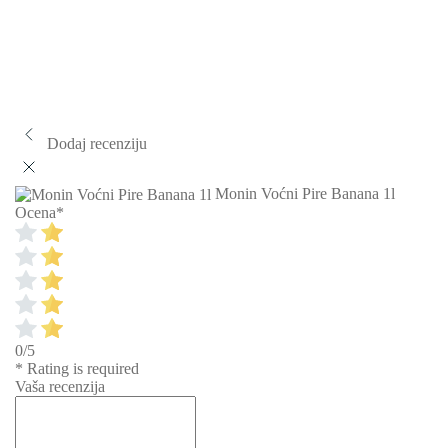
Dodaj recenziju
Monin Voćni Pire Banana 1l
Ocena
*
0/5
* Rating is required
Vaša recenzija