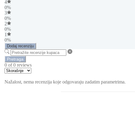
4
0%
3
0%
2
0%
1
0%
Dodaj recenziju
Pretraga
0 of 0 reviews
Nažalost, nema recenzija koje odgovaraju zadatim parametrima.