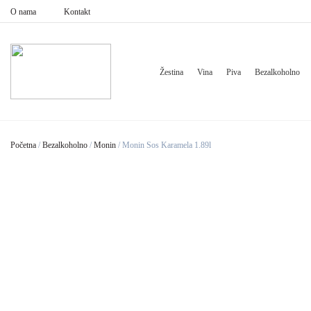
O nama
Kontakt
Žestina
Vina
Piva
Bezalkoholno
Početna
/
Bezalkoholno
/
Monin
/
Monin Sos Karamela 1.89l