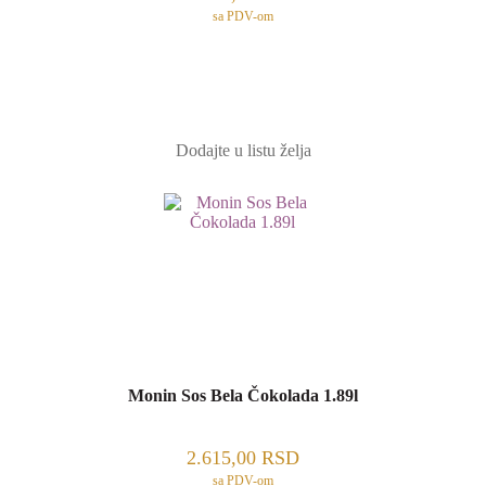
sa PDV-om
Dodajte u listu želja
Monin Sos Bela Čokolada 1.89l
2.615,00
RSD
sa PDV-om