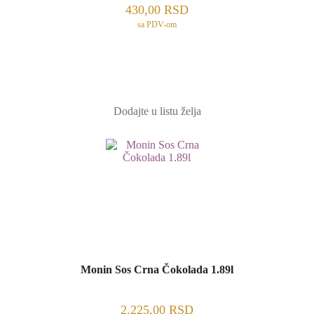
430,00
RSD
sa PDV-om
Dodajte u listu želja
Monin Sos Crna Čokolada 1.89l
2.225,00
RSD