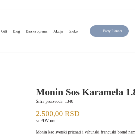
Party Planner
Gift
Blog
Barska oprema
Akcija
Gloko
Monin Sos Karamela 1.
Šifra proizvoda:
1340
2.500,00
RSD
sa PDV-om
Monin kao svetski priznati i vrhunski francuski brend nam