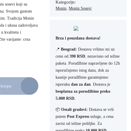
Kategorije:
in sosevi koji su
,
Monin
Monin Sosevi
fama. Svojom gustom
nim. Tradicija Monin
oda i ukusa zadovoljava
u kvalitetu i
Brza i pouzdana dostava!
ite varijante: crna
📍
Beograd:
Dostavu vršimo mi uz
cenu od
390 RSD
, nezavisno od težine
paketa. Porudžbine napravljene do 12h
isporučujemo istog dana, dok za
kasnije porudžbine garantujemo
isporuku
dan za dan
. Dostava je
 korpu
besplatna za porudžbine preko
5.000 RSD.
📦
Ostali gradovi:
Dostava se vrši
putem
Post Express
usluge, a cena
zavisi od težine pošiljke. Za
porudžbine preko
10.000 RSD
,