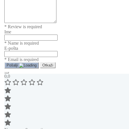
* Review is required
Ime
* Name is required
E-pošta
* Email is required
Pošalji
Otkaži
0,0