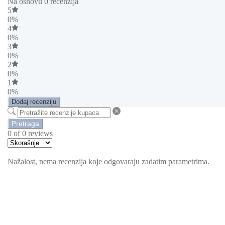
Na osnovu 0 recenzija
5
0%
4
0%
3
0%
2
0%
1
0%
Dodaj recenziju
Pretraga
0 of 0 reviews
Nažalost, nema recenzija koje odgovaraju zadatim parametrima.