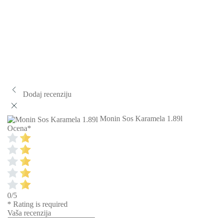
Dodaj recenziju
Monin Sos Karamela 1.89l
Ocena
*
0/5
* Rating is required
Vaša recenzija