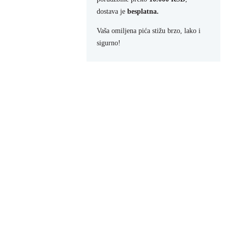
dostava je
besplatna.
Vaša omiljena pića stižu brzo, lako i
sigurno!