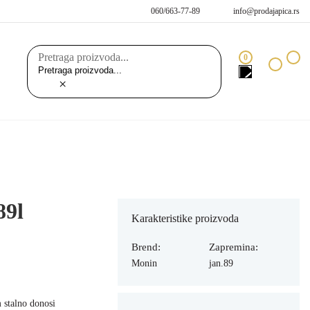
060/663-77-89
info@prodajapica.rs
Pretraga proizvoda...
0
×
89l
Karakteristike proizvoda
Brend:
Zapremina:
Monin
jan.89
 stalno donosi