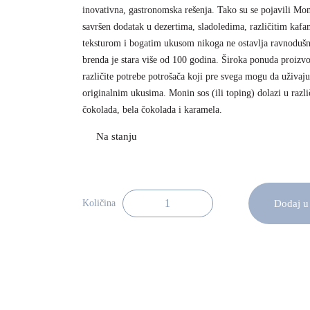
inovativna, gastronomska rešenja. Tako su se pojavili Mon
savršen dodatak u dezertima, sladoledima, različitim ka
teksturom i bogatim ukusom nikoga ne ostavlja ravnoduš
brenda je stara više od 100 godina. Široka ponuda proizv
različite potrebe potrošača koji pre svega mogu da uživaju 
originalnim ukusima. Monin sos (ili toping) dolazi u različ
čokolada, bela čokolada i karamela.
Dodaj u
Količina
Monin Sos Karamela 1.89l količina