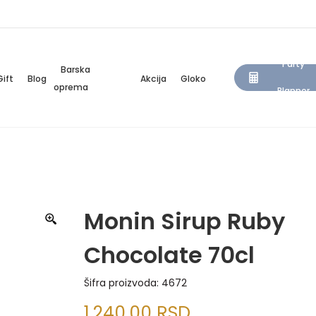
Party
Barska
Gift
Blog
Akcija
Gloko
oprema
Planner
Monin Sirup Ruby
Chocolate 70cl
Šifra proizvoda:
4672
1.240,00
RSD