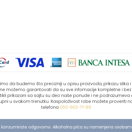
imo da budemo što precizniji u opisu proizvoda, prikazu slika 
i ne možemo garantovati da su sve infomacije kompletne i bez
rtikli prikazani sa sajtu su deo naše ponude i ne podrazumeva
upni u svakom trenutku. Raspoloživost robe možete proveriti na
telefona
060-663-77-89
 konzumirate odgovorno. Alkoholna pića su namenjena osobama 