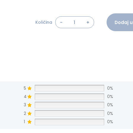
Alternative:
Dodaj u
Količina
Monin Sirup Ruby Chocolate 70c
5
0%
4
0%
3
0%
2
0%
1
0%