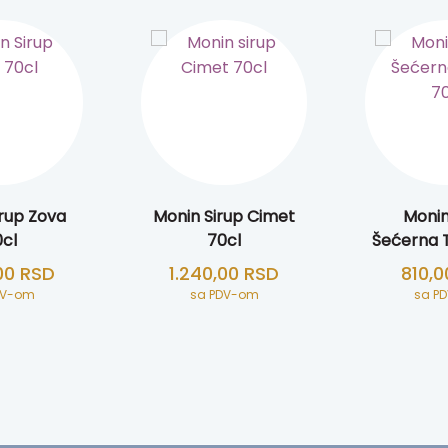
rup Zova
Monin Sirup Cimet
Monin
cl
70cl
Šećerna T
,00
RSD
1.240,00
RSD
810,
DV-om
sa PDV-om
sa P