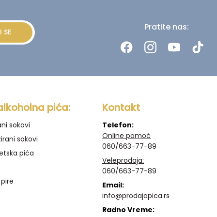
Pratite nas:
I SE
alkoholna pića:
Kontakt
ani sokovi
Telefon:
Online pomoć
irani sokovi
060/663-77-89
etska pića
Veleprodaja:
060/663-77-89
 pire
Email:
info@prodajapica.rs
Radno Vreme: