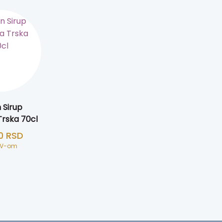
 Sirup
rska 70cl
00
RSD
DV-om