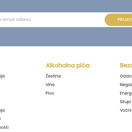
PRIJAV
ve:
Alkoholna pića:
Bez
ija
Žestina
Gazir
Vina
Negaz
Pivo
Energ
Sirupi
nja
Voćni
e
nosti