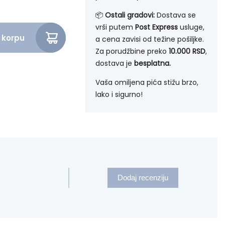
📦
Ostali gradovi:
Dostava se
vrši putem
Post Express
usluge,
 korpu
a cena zavisi od težine pošiljke.
l količina
Za porudžbine preko
10.000 RSD
,
dostava je
besplatna.
Vaša omiljena pića stižu brzo,
lako i sigurno!
Dodaj recenziju