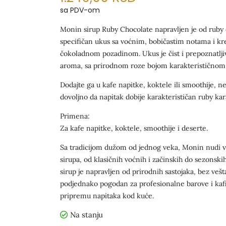
sa PDV-om
Monin sirup Ruby Chocolate napravljen je od ruby
specifičan ukus sa voćnim, bobičastim notama i 
čokoladnom pozadinom. Ukus je čist i prepoznatljiv
aroma, sa prirodnom roze bojom karakterističnom 
Dodajte ga u kafe napitke, koktele ili smoothije, nek
dovoljno da napitak dobije karakterističan ruby kar
Primena:
Za kafe napitke, koktele, smoothije i deserte.
Sa tradicijom dužom od jednog veka, Monin nudi v
sirupa, od klasičnih voćnih i začinskih do sezonskih
sirup je napravljen od prirodnih sastojaka, bez veš
podjednako pogodan za profesionalne barove i kafi
pripremu napitaka kod kuće.