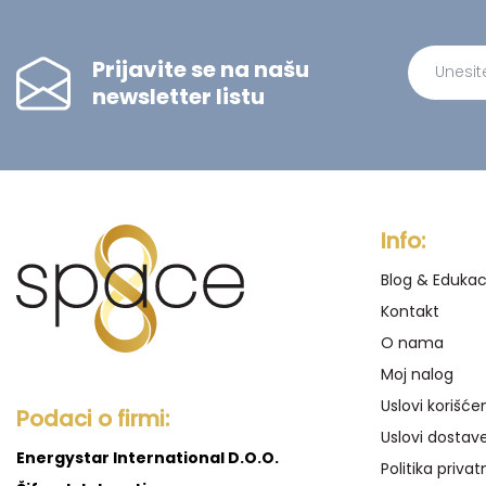
Prijavite se na našu
newsletter listu
Alternati
Info:
Blog & Edukac
Kontakt
O nama
Moj nalog
Uslovi korišće
Podaci o firmi:
Uslovi dostav
Energystar International D.O.O.
Politika privat