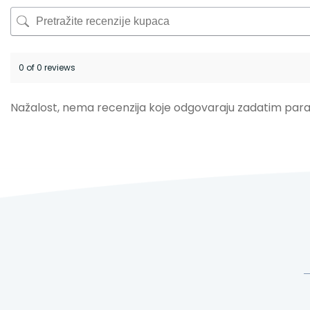
0 of 0 reviews
Nažalost, nema recenzija koje odgovaraju zadatim par