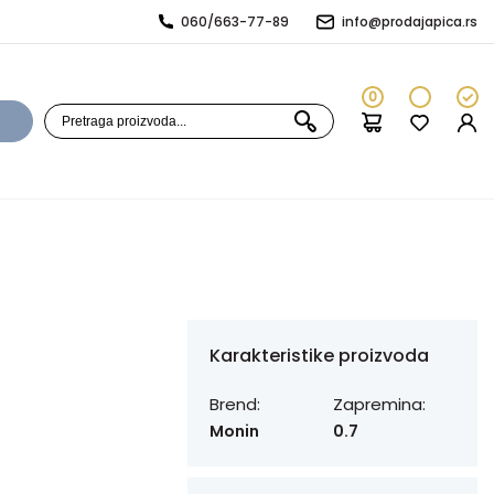
060/663-77-89
info@prodajapica.rs
0
Karakteristike proizvoda
Brend:
Zapremina:
Monin
0.7