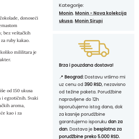
Kategorije:
,
Monin
Monin - Nova kolekcija
 čokolade, donoseći
,
ukusa
Monin Sirupi
kremastom
, bez veštačkih
za ruby kakao.
oliko mililitara je
akter.
Brza i pouzdana dostava!
📍
Beograd:
Dostavu vršimo mi
uz cenu od
390 RSD
, nezavisno
iše od 150 ukusa
od težine paketa. Porudžbine
 i egzotičnih. Svaki
napravljene do 12h
tačkih aroma,
isporučujemo istog dana, dok
će kao i za
za kasnije porudžbine
garantujemo isporuku
dan za
dan
. Dostava je
besplatna za
porudžbine preko 5.000 RSD.