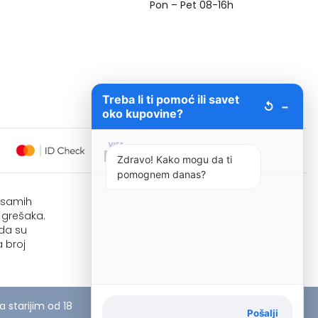
Pon – Pet 08-16h
Treba li ti pomoć ili savet
↺
−
oko kupovine?
Zdravo! Kako mogu da ti
pomognem danas?
i samih
 grešaka.
 da su
 broj
starijim od 18
Pošalji