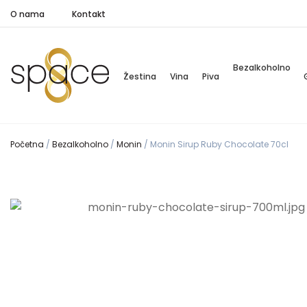
O nama
Kontakt
Bezalkoholno
Žestina
Vina
Piva
Početna
/
Bezalkoholno
/
Monin
/
Monin Sirup Ruby Chocolate 70cl