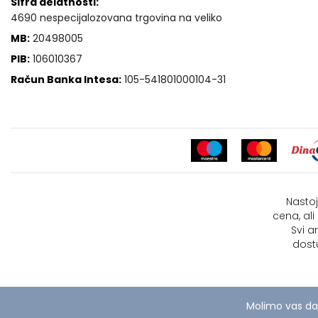
Šifra delatnosti:
4690 nespecijalozovana trgovina na veliko
MB:
20498005
PIB:
106010367
Račun Banka Intesa:
105-541801000104-31
Nastoj
cena, al
Svi a
dost
Molimo vas da