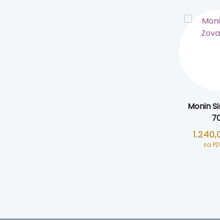
Monin Si
70
1.240
sa P