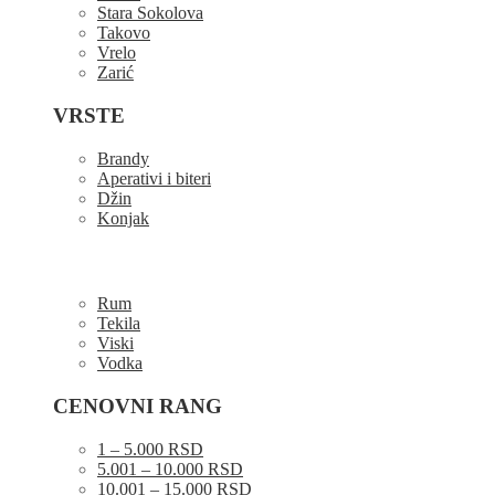
Stara Sokolova
Takovo
Vrelo
Zarić
VRSTE
Brandy
Aperativi i biteri
Džin
Konjak
Rum
Tekila
Viski
Vodka
CENOVNI RANG
1 – 5.000 RSD
5.001 – 10.000 RSD
10.001 – 15.000 RSD