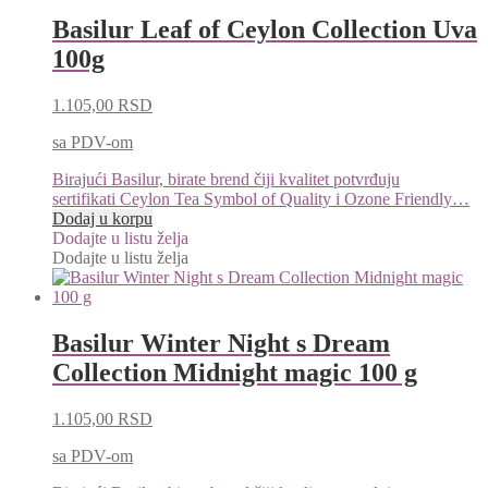
Basilur Leaf of Ceylon Collection Uva
100g
1.105,00
RSD
sa PDV-om
Birajući Basilur, birate brend čiji kvalitet potvrđuju
sertifikati Ceylon Tea Symbol of Quality i Ozone Friendly…
Dodaj u korpu
Dodajte u listu želja
Dodajte u listu želja
Basilur Winter Night s Dream
Collection Midnight magic 100 g
1.105,00
RSD
sa PDV-om