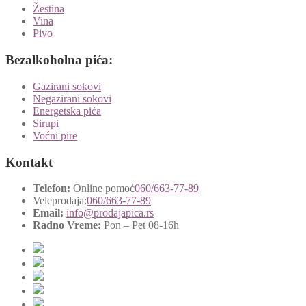
Žestina
Vina
Pivo
Bezalkoholna pića:
Gazirani sokovi
Negazirani sokovi
Energetska pića
Sirupi
Voćni pire
Kontakt
Telefon:
Online pomoć
060/663-77-89
Veleprodaja:
060/663-77-89
Email:
info@prodajapica.rs
Radno Vreme:
Pon – Pet 08-16h