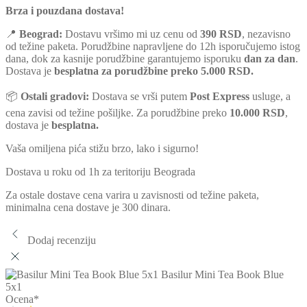
Brza i pouzdana dostava!
📍
Beograd:
Dostavu vršimo mi uz cenu od
390 RSD
, nezavisno
od težine paketa. Porudžbine napravljene do 12h isporučujemo istog
dana, dok za kasnije porudžbine garantujemo isporuku
dan za dan
.
Dostava je
besplatna za porudžbine preko 5.000 RSD.
📦
Ostali gradovi:
Dostava se vrši putem
Post Express
usluge, a
cena zavisi od težine pošiljke. Za porudžbine preko
10.000 RSD
,
dostava je
besplatna.
Vaša omiljena pića stižu brzo, lako i sigurno!
Dostava u roku od 1h za teritoriju Beograda
Za ostale dostave cena varira u zavisnosti od težine paketa,
minimalna cena dostave je 300 dinara.
Dodaj recenziju
Basilur Mini Tea Book Blue
5x1
Ocena
*