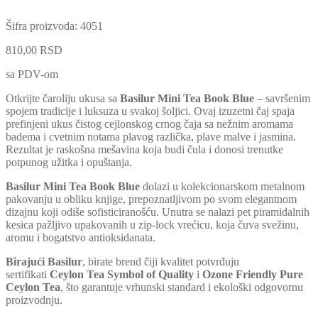
Šifra proizvoda:
4051
810,00
RSD
sa PDV-om
Otkrijte čaroliju ukusa sa
Basilur Mini Tea Book Blue
– savršenim
spojem tradicije i luksuza u svakoj šoljici. Ovaj izuzetni čaj spaja
prefinjeni ukus čistog cejlonskog crnog čaja sa nežnim aromama
badema i cvetnim notama plavog različka, plave malve i jasmina.
Rezultat je raskošna mešavina koja budi čula i donosi trenutke
potpunog užitka i opuštanja.
Basilur Mini Tea Book Blue
dolazi u kolekcionarskom metalnom
pakovanju u obliku knjige, prepoznatljivom po svom elegantnom
dizajnu koji odiše sofisticiranošću. Unutra se nalazi pet piramidalnih
kesica pažljivo upakovanih u zip-lock vrećicu, koja čuva svežinu,
aromu i bogatstvo antioksidanata.
Birajući Basilur
, birate brend čiji kvalitet potvrđuju
sertifikati
Ceylon Tea Symbol of Quality
i
Ozone Friendly Pure
Ceylon Tea
, što garantuje vrhunski standard i ekološki odgovornu
proizvodnju.