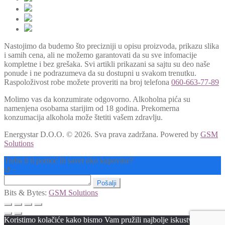
Nastojimo da budemo što precizniji u opisu proizvoda, prikazu slika
i samih cena, ali ne možemo garantovati da su sve infomacije
kompletne i bez grešaka. Svi artikli prikazani sa sajtu su deo naše
ponude i ne podrazumeva da su dostupni u svakom trenutku.
Raspoloživost robe možete proveriti na broj telefona
060-663-77-89
Molimo vas da konzumirate odgovorno. Alkoholna pića su
namenjena osobama starijim od 18 godina. Prekomerna
konzumacija alkohola može štetiti vašem zdravlju.
Energystar D.O.O. © 2026. Sva prava zadržana.
Powered by
GSM
Solutions
Treba li ti pomoć ili savet oko kupovine?
↺
−
Pošalji
Bits & Bytes:
GSM Solutions
Koristimo kolačiće kako bismo Vam pružili najbolje iskustvo na