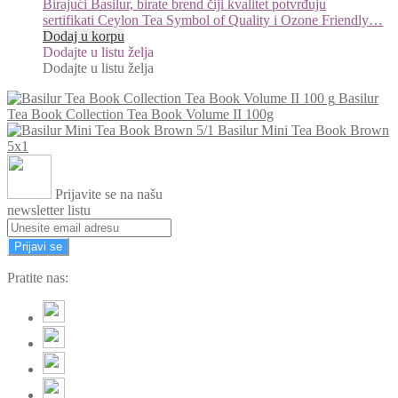
Birajući Basilur, birate brend čiji kvalitet potvrđuju
sertifikati Ceylon Tea Symbol of Quality i Ozone Friendly…
Dodaj u korpu
Dodajte u listu želja
Dodajte u listu želja
Basilur
Tea Book Collection Tea Book Volume II 100g
Basilur Mini Tea Book Brown
5x1
Prijavite se na našu
newsletter listu
Prijavi se
Pratite nas: