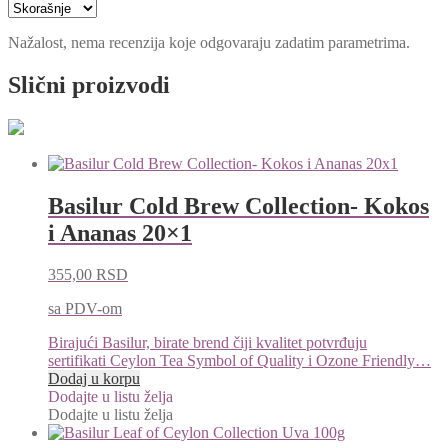
Nažalost, nema recenzija koje odgovaraju zadatim parametrima.
Slični proizvodi
Basilur Cold Brew Collection- Kokos
i Ananas 20×1
355,00
RSD
sa PDV-om
Birajući Basilur, birate brend čiji kvalitet potvrđuju
sertifikati Ceylon Tea Symbol of Quality i Ozone Friendly…
Dodaj u korpu
Dodajte u listu želja
Dodajte u listu želja