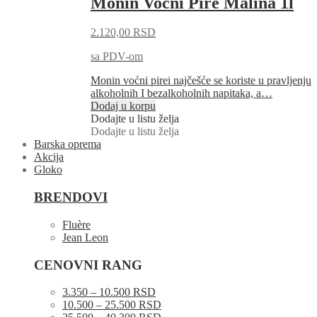
Monin Voćni Pire Malina 1l
2.120,00
RSD
sa PDV-om
Monin voćni pirei najčešće se koriste u pravljenju
alkoholnih I bezalkoholnih napitaka, a…
Dodaj u korpu
Dodajte u listu želja
Dodajte u listu želja
Barska oprema
Akcija
Gloko
BRENDOVI
Fluère
Jean Leon
CENOVNI RANG
3.350 – 10.500 RSD
10.500 – 25.500 RSD