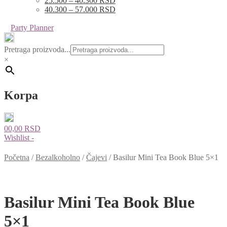
25.500 – 40.300 RSD
40.300 – 57.000 RSD
Party Planner
Pretraga proizvoda...
×
Korpa
0
0,00
RSD
Wishlist -
Početna
/
Bezalkoholno
/
Čajevi
/
Basilur Mini Tea Book Blue 5×1
Basilur Mini Tea Book Blue
5×1