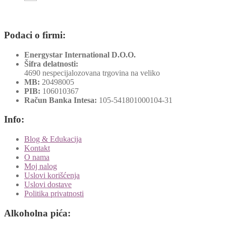
Podaci o firmi:
Energystar International D.O.O.
Šifra delatnosti:
4690 nespecijalozovana trgovina na veliko
MB:
20498005
PIB:
106010367
Račun Banka Intesa:
105-541801000104-31
Info:
Blog & Edukacija
Kontakt
O nama
Moj nalog
Uslovi korišćenja
Uslovi dostave
Politika privatnosti
Alkoholna pića: