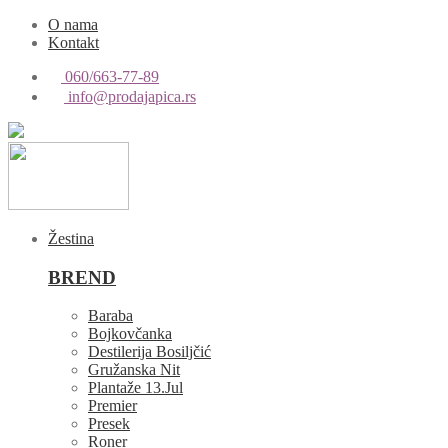
O nama
Kontakt
060/663-77-89
info@prodajapica.rs
Žestina
BREND
Baraba
Bojkovčanka
Destilerija Bosiljčić
Gružanska Nit
Plantaže 13.Jul
Premier
Presek
Roner