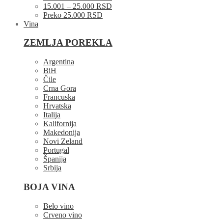
15.001 – 25.000 RSD
Preko 25.000 RSD
Vina
ZEMLJA POREKLA
Argentina
BiH
Čile
Crna Gora
Francuska
Hrvatska
Italija
Kalifornija
Makedonija
Novi Zeland
Portugal
Španija
Srbija
BOJA VINA
Belo vino
Crveno vino