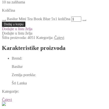
10 na zalihama
Količina
Basilur Mini Tea Book Blue 5x1 količina
Dodaj u korpu
Dodajte u listu želja
Dodajte u listu želja
Šifra proizvoda:
4051
Kategorija:
Čajevi
Karakteristike proizvoda
Brend:
Basilur
Zemlja porekla:
Šri Lanka
Kategorije:
Čajevi