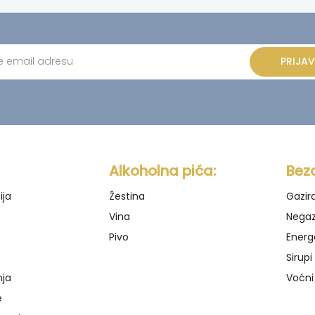
PRIJAV
ve:
Alkoholna pića:
Bez
ija
Žestina
Gazir
Vina
Negaz
Pivo
Energ
Sirupi
nja
Voćni
e