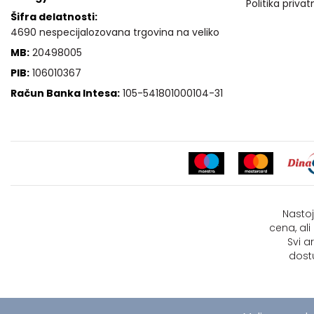
Politika privat
Šifra delatnosti:
4690 nespecijalozovana trgovina na veliko
MB:
20498005
PIB:
106010367
Račun Banka Intesa:
105-541801000104-31
Nastoj
cena, al
Svi a
dost