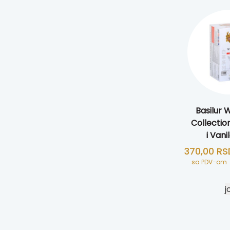
Basilur 
Collectio
i Vani
370,00
RS
sa PDV-om
j