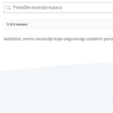
0 of 0 reviews
Nažalost, nema recenzija koje odgovaraju zadatim par