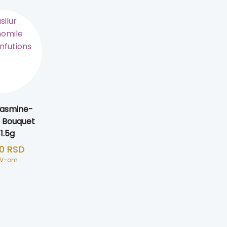
Jasmine-
a Bouquet
1.5g
00
RSD
DV-om