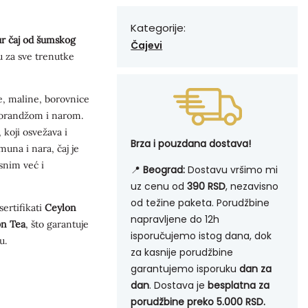
Kategorije:
ur čaj od šumskog
Čajevi
u za sve trenutke
e, maline, borovnice
morandžom i narom.
, koji osvežava i
Brza i pouzdana dostava!
muna i nara, čaj je
snim već i
📍
Beograd:
Dostavu vršimo mi
uz cenu od
390 RSD
, nezavisno
od težine paketa. Porudžbine
sertifikati
Ceylon
napravljene do 12h
on Tea
, što garantuje
isporučujemo istog dana, dok
u.
za kasnije porudžbine
garantujemo isporuku
dan za
dan
. Dostava je
besplatna za
porudžbine preko 5.000 RSD.