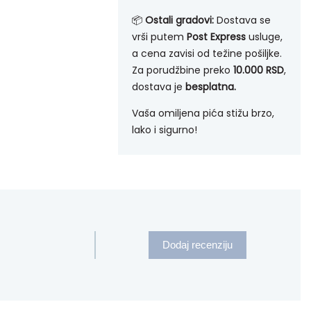
📦
Ostali gradovi:
Dostava se
vrši putem
Post Express
usluge,
a cena zavisi od težine pošiljke.
Za porudžbine preko
10.000 RSD
,
dostava je
besplatna.
Vaša omiljena pića stižu brzo,
lako i sigurno!
Dodaj recenziju