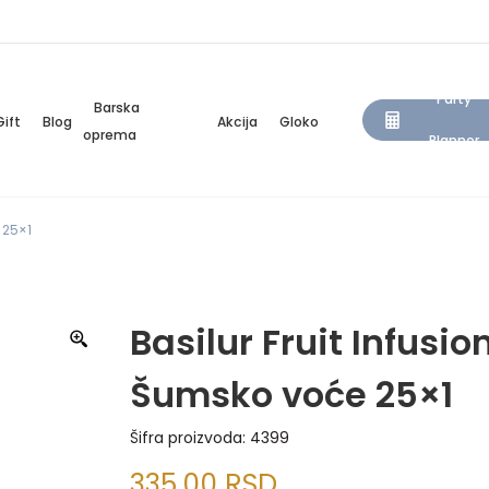
Party
Barska
Gift
Blog
Akcija
Gloko
oprema
Planner
 25×1
Basilur Fruit Infusio
Šumsko voće 25×1
Šifra proizvoda:
4399
335,00
RSD