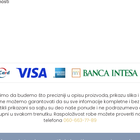
nosti
imo da budemo što precizniji u opisu proizvoda, prikazu slika 
i ne možemo garantovati da su sve infomacije kompletne i bez
rtikli prikazani sa sajtu su deo naše ponude i ne podrazumeva
upni u svakom trenutku. Raspoloživost robe možete proveriti na
telefona
060-663-77-89