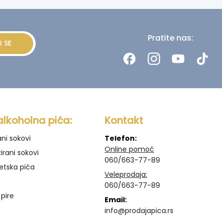
Pratite nas:
I SE
alkoholna pića:
Kontakt
ani sokovi
Telefon:
Online pomoć
irani sokovi
060/663-77-89
etska pića
Veleprodaja:
060/663-77-89
 pire
Email:
info@prodajapica.rs