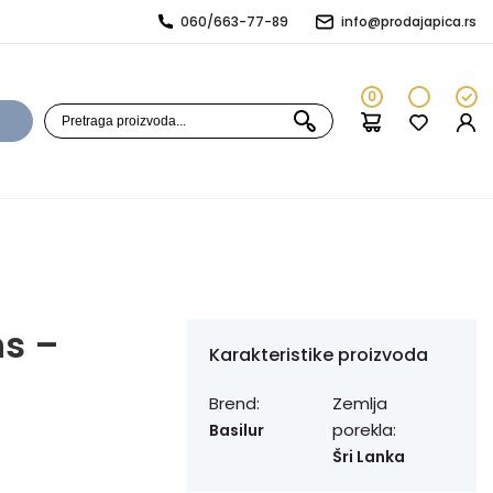
060/663-77-89
info@prodajapica.rs
0
ns –
Karakteristike proizvoda
Brend:
Zemlja
porekla:
Basilur
Šri Lanka