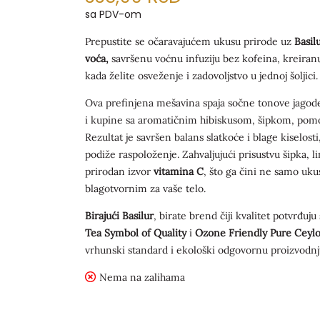
sa PDV-om
Prepustite se očaravajućem ukusu prirode uz
Basil
voća,
savršenu voćnu infuziju bez kofeina, kreiran
kada želite osveženje i zadovoljstvo u jednoj šoljici.
Ova prefinjena mešavina spaja sočne tonove jagod
i kupine sa aromatičnim hibiskusom, šipkom, po
Rezultat je savršen balans slatkoće i blage kiselosti
podiže raspoloženje. Zahvaljujući prisustvu šipka, li
prirodan izvor
vitamina C
, što ga čini ne samo uku
blagotvornim za vaše telo.
Birajući Basilur
, birate brend čiji kvalitet potvrđuju 
Tea Symbol of Quality
i
Ozone Friendly Pure Ceyl
vrhunski standard i ekološki odgovornu proizvodnj
Nema na zalihama