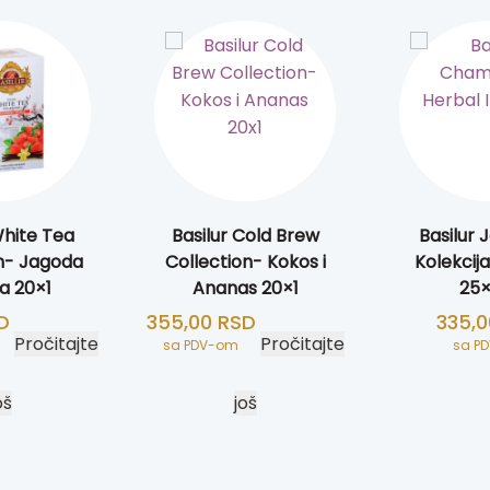
White Tea
Basilur Cold Brew
Basilur 
n- Jagoda
Collection- Kokos i
Kolekcij
la 20×1
Ananas 20×1
25×
D
355,00
RSD
335,
Pročitajte
Pročitajte
sa PDV-om
sa P
oš
još