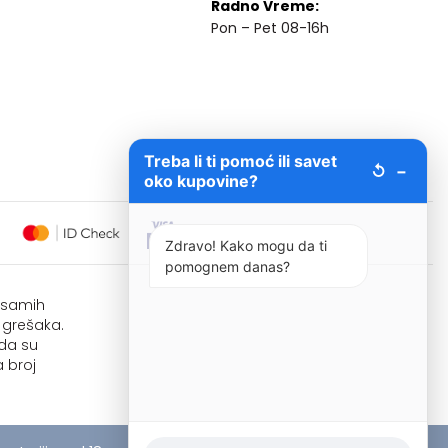
Radno Vreme:
Pon – Pet 08-16h
Treba li ti pomoć ili savet
↺
−
oko kupovine?
Zdravo! Kako mogu da ti
pomognem danas?
i samih
 grešaka.
 da su
 broj