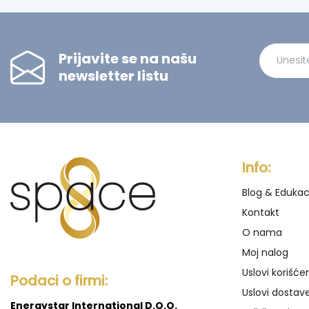
Prijavite se na našu
newsletter listu
Alternati
Info:
Blog & Edukac
Kontakt
O nama
Moj nalog
Uslovi korišće
Podaci o firmi:
Uslovi dostav
Energystar International D.O.O.