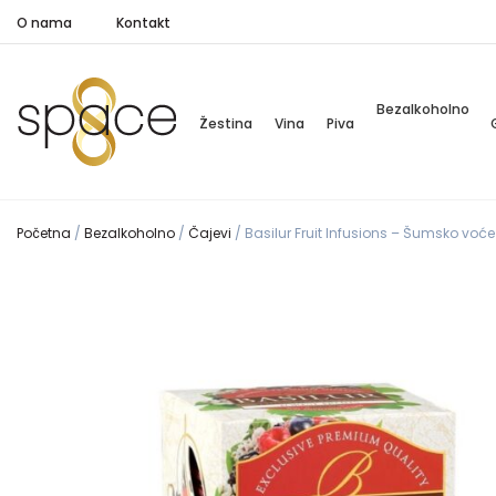
O nama
Kontakt
Bezalkoholno
Žestina
Vina
Piva
Početna
/
Bezalkoholno
/
Čajevi
/
Basilur Fruit Infusions – Šumsko voće