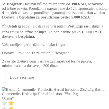
📍
Beograd:
Dostavu vršimo mi uz cenu od
390 RSD
, nezavisno
od težine paketa. Porudžbine napravljene do 12h isporučujemo istog
dana, dok za kasnije porudžbine garantujemo isporuku
dan za dan
.
Dostava je
besplatna za porudžbine preko 5.000 RSD.
📦
Ostali gradovi:
Dostava se vrši putem
Post Express
usluge, a
cena zavisi od težine pošiljke. Za porudžbine preko
10.000 RSD
,
dostava je
besplatna.
Vaša omiljena pića stižu brzo, lako i sigurno!
Dostava u roku od 1h za teritoriju Beograda
Za ostale dostave cena varira u zavisnosti od težine paketa,
minimalna cena dostave je 300 dinara.
Dodaj recenziju
Basilur
Chamomile- Kolekcija Herbal Infusions 25x1.2 g
Ocena
*