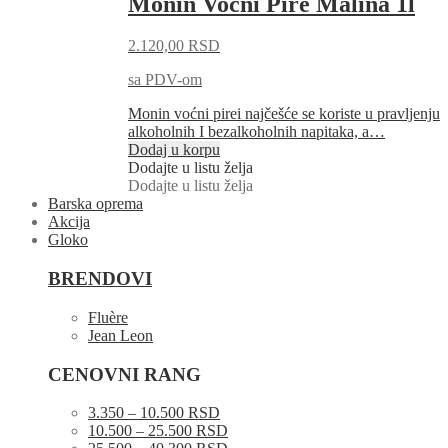
Monin Voćni Pire Malina 1l
2.120,00
RSD
sa PDV-om
Monin voćni pirei najčešće se koriste u pravljenju
alkoholnih I bezalkoholnih napitaka, a…
Dodaj u korpu
Dodajte u listu želja
Dodajte u listu želja
Barska oprema
Akcija
Gloko
BRENDOVI
Fluère
Jean Leon
CENOVNI RANG
3.350 – 10.500 RSD
10.500 – 25.500 RSD