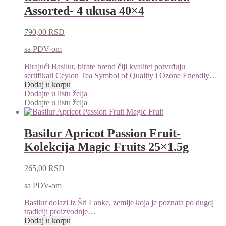
Assorted- 4 ukusa 40×4
790,00
RSD
sa PDV-om
Birajući Basilur, birate brend čiji kvalitet potvrđuju
sertifikati Ceylon Tea Symbol of Quality i Ozone Friendly…
Dodaj u korpu
Dodajte u listu želja
Dodajte u listu želja
Basilur Apricot Passion Fruit-
Kolekcija Magic Fruits 25×1.5g
265,00
RSD
sa PDV-om
Basilur dolazi iz Šri Lanke, zemlje koja je poznata po dugoj
tradiciji proizvodnje…
Dodaj u korpu