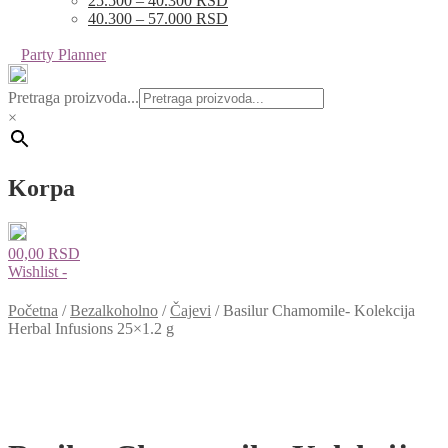
25.500 – 40.300 RSD
40.300 – 57.000 RSD
Party Planner
Pretraga proizvoda...
×
Korpa
0
0,00
RSD
Wishlist -
Početna
/
Bezalkoholno
/
Čajevi
/
Basilur Chamomile- Kolekcija
Herbal Infusions 25×1.2 g