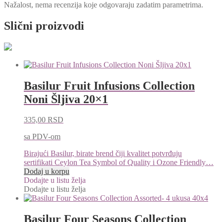
Nažalost, nema recenzija koje odgovaraju zadatim parametrima.
Slični proizvodi
Basilur Fruit Infusions Collection
Noni Šljiva 20×1
335,00
RSD
sa PDV-om
Birajući Basilur, birate brend čiji kvalitet potvrđuju
sertifikati Ceylon Tea Symbol of Quality i Ozone Friendly…
Dodaj u korpu
Dodajte u listu želja
Dodajte u listu želja
Basilur Four Seasons Collection