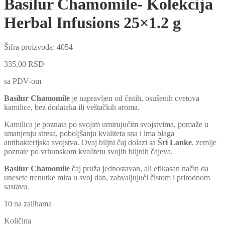
Basilur Chamomile- Kolekcija
Herbal Infusions 25×1.2 g
Šifra proizvoda:
4054
335,00
RSD
sa PDV-om
Basilur Chamomile
je napravljen od čistih, osušenih cvetova
kamilice, bez dodataka ili veštačkih aroma.
Kamilica je poznata po svojim umirujućim svojstvima, pomaže u
smanjenju stresa, poboljšanju kvaliteta sna i ima blaga
antibakterijska svojstva.
Ovaj biljni čaj dolazi sa
Šri Lanke
, zemlje
poznate po vrhunskom kvalitetu svojih biljnih čajeva.
Basilur Chamomile
čaj pruža jednostavan, ali efikasan način da
unesete trenutke mira u svoj dan, zahvaljujući čistom i prirodnom
sastavu.
10 na zalihama
Količina