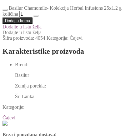
Basilur Chamomile- Kolekcija Herbal Infusions 25x1.2 g
količina
Dodaj u korpu
Dodajte u listu želja
Dodajte u listu želja
Šifra proizvoda:
4054
Kategorija:
Čajevi
Karakteristike proizvoda
Brend:
Basilur
Zemlja porekla:
Šri Lanka
Kategorije:
Čajevi
Brza i pouzdana dostava!