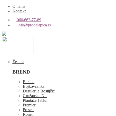
O nama
Kontakt
060/663-77-89
info@prodajapica.rs
Žestina
BREND
Baraba
Bojkovčanka
Destilerija Bosiljčić
Gružanska Nit
Plantaže 13.Jul
Premier
Presek
Roner