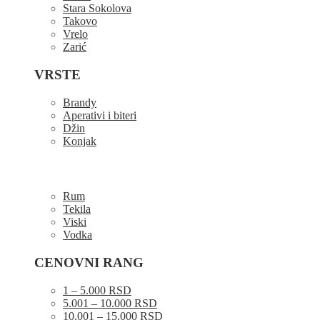
Stara Sokolova
Takovo
Vrelo
Zarić
VRSTE
Brandy
Aperativi i biteri
Džin
Konjak
Rum
Tekila
Viski
Vodka
CENOVNI RANG
1 – 5.000 RSD
5.001 – 10.000 RSD
10.001 – 15.000 RSD