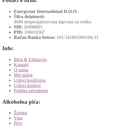
Podaci o firmi:
Energystar International D.O.O.
Šifra delatnosti:
4690 nespecijalozovana trgovina na veliko
MB:
20498005
PIB:
106010367
Račun Banka Intesa:
105-541801000104-31
Info:
Blog & Edukacija
Kontakt
O nama
Moj nalog
Uslovi korišćenja
Uslovi dostave
Politika privatnosti
Alkoholna pića:
Žestina
Vina
Pivo