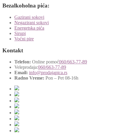
Bezalkoholna pića:
Gazirani sokovi
Negazirani sokovi
Energetska pića
Sirupi
Voćni pire
Kontakt
Telefon:
Online pomoć
060/663-77-89
Veleprodaja:
060/663-77-89
Email:
info@prodajapica.rs
Radno Vreme:
Pon – Pet 08-16h