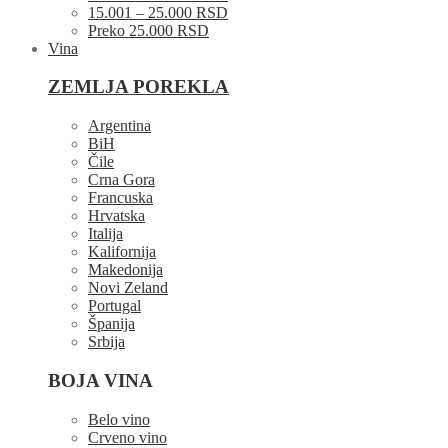
15.001 – 25.000 RSD
Preko 25.000 RSD
Vina
ZEMLJA POREKLA
Argentina
BiH
Čile
Crna Gora
Francuska
Hrvatska
Italija
Kalifornija
Makedonija
Novi Zeland
Portugal
Španija
Srbija
BOJA VINA
Belo vino
Crveno vino