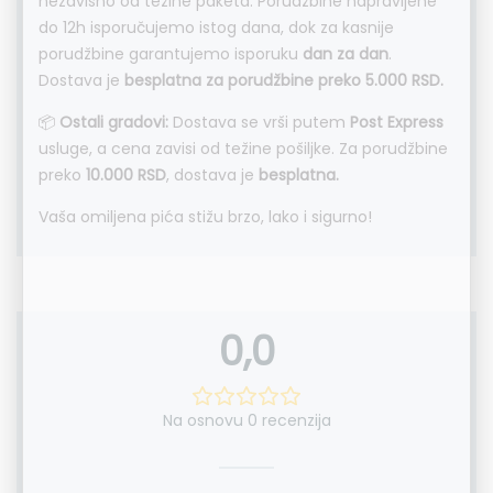
nezavisno od težine paketa. Porudžbine napravljene
do 12h isporučujemo istog dana, dok za kasnije
porudžbine garantujemo isporuku
dan za dan
.
Dostava je
besplatna za porudžbine preko 5.000 RSD.
📦
Ostali gradovi:
Dostava se vrši putem
Post Express
usluge, a cena zavisi od težine pošiljke. Za porudžbine
preko
10.000 RSD
, dostava je
besplatna.
Vaša omiljena pića stižu brzo, lako i sigurno!
0,0
Na osnovu 0 recenzija