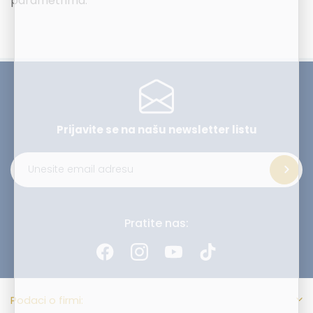
parametrima.
Prijavite se na našu
newsletter listu
Alternative:
Pratite nas:
Podaci o firmi: