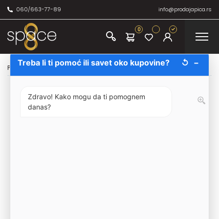
060/663-77-89
info@prodajapica.rs
0
Treba li ti pomoć ili savet oko kupovine?
↺
−
Početna
/
Bezalkoholno
/
Sokovi
/
Knjaz Gusto Ananas 0.2L
Zdravo! Kako mogu da ti pomognem
danas?