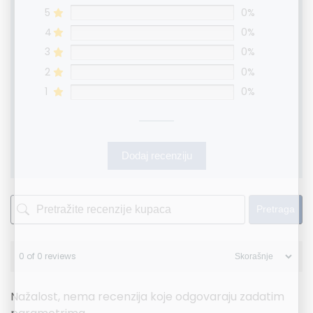
5
0%
4
0%
3
0%
2
0%
1
0%
Dodaj recenziju
Pretraga
0 of 0 reviews
Nažalost, nema recenzija koje odgovaraju zadatim