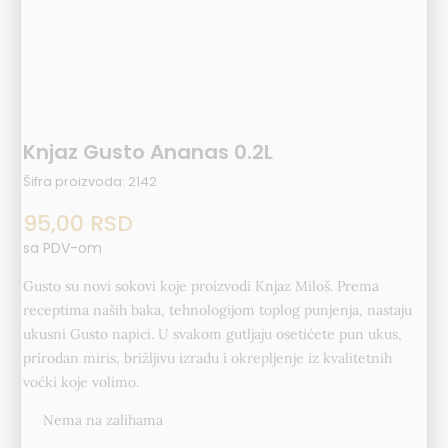
Knjaz Gusto Ananas 0.2L
Šifra proizvoda:
2142
95,00
RSD
sa PDV-om
Gusto su novi sokovi koje proizvodi Knjaz Miloš. Prema
receptima naših baka, tehnologijom toplog punjenja, nastaju
ukusni Gusto napici. U svakom gutljaju osetićete pun ukus,
prirodan miris, brižljivu izradu i okrepljenje iz kvalitetnih
voćki koje volimo.
Nema na zalihama