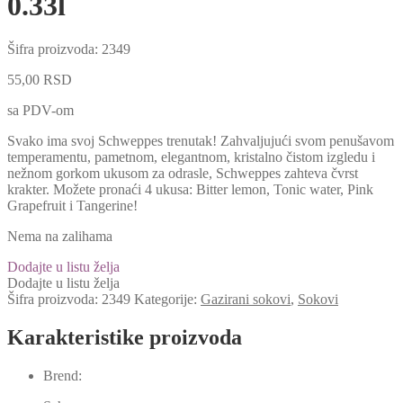
0.33l
Šifra proizvoda:
2349
55,00
RSD
sa PDV-om
Svako ima svoj Schweppes trenutak! Zahvaljujući svom penušavom
temperamentu, pametnom, elegantnom, kristalno čistom izgledu i
nežnom gorkom ukusom za odrasle, Schweppes zahteva čvrst
krakter. Možete pronaći 4 ukusa: Bitter lemon, Tonic water, Pink
Grapefruit i Tangerine!
Nema na zalihama
Dodajte u listu želja
Dodajte u listu želja
Šifra proizvoda:
2349
Kategorije:
Gazirani sokovi
,
Sokovi
Karakteristike proizvoda
Brend: