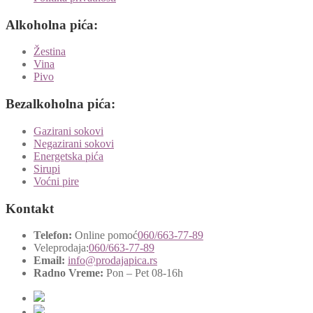
Alkoholna pića:
Žestina
Vina
Pivo
Bezalkoholna pića:
Gazirani sokovi
Negazirani sokovi
Energetska pića
Sirupi
Voćni pire
Kontakt
Telefon:
Online pomoć
060/663-77-89
Veleprodaja:
060/663-77-89
Email:
info@prodajapica.rs
Radno Vreme:
Pon – Pet 08-16h