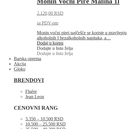
Monin Voćni Pire Malina 1l
2.120,00
RSD
sa PDV-om
Monin voćni pirei najčešće se koriste u pravljenju
alkoholnih I bezalkoholnih napitaka, a…
Dodaj u korpu
Dodajte u listu želja
Dodajte u listu želja
Barska oprema
Akcija
Gloko
BRENDOVI
Fluère
Jean Leon
CENOVNI RANG
3.350 – 10.500 RSD
10.500 – 25.500 RSD