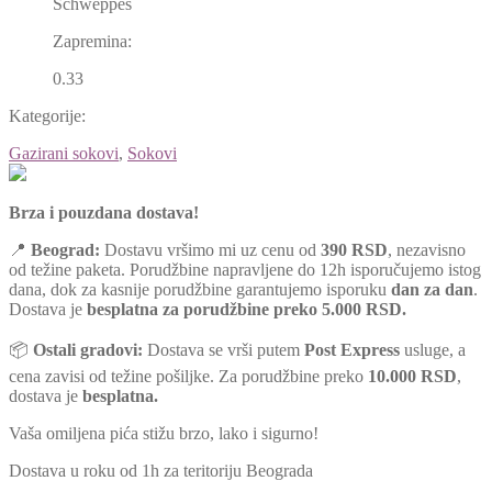
Schweppes
Zapremina:
0.33
Kategorije:
Gazirani sokovi
,
Sokovi
Brza i pouzdana dostava!
📍
Beograd:
Dostavu vršimo mi uz cenu od
390 RSD
, nezavisno
od težine paketa. Porudžbine napravljene do 12h isporučujemo istog
dana, dok za kasnije porudžbine garantujemo isporuku
dan za dan
.
Dostava je
besplatna za porudžbine preko 5.000 RSD.
📦
Ostali gradovi:
Dostava se vrši putem
Post Express
usluge, a
cena zavisi od težine pošiljke. Za porudžbine preko
10.000 RSD
,
dostava je
besplatna.
Vaša omiljena pića stižu brzo, lako i sigurno!
Dostava u roku od 1h za teritoriju Beograda