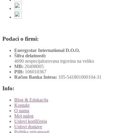
Podaci o firmi:
Energystar International D.O.O.
Šifra delatnosti:
4690 nespecijalozovana trgovina na veliko
MB:
20498005
PIB:
106010367
Račun Banka Intesa:
105-541801000104-31
Info:
Blog & Edukacija
Kontakt
O nama
Moj nalog
Uslovi korišćenja
Uslovi dostave
Politika privatnosti