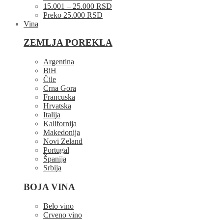
15.001 – 25.000 RSD
Preko 25.000 RSD
Vina
ZEMLJA POREKLA
Argentina
BiH
Čile
Crna Gora
Francuska
Hrvatska
Italija
Kalifornija
Makedonija
Novi Zeland
Portugal
Španija
Srbija
BOJA VINA
Belo vino
Crveno vino