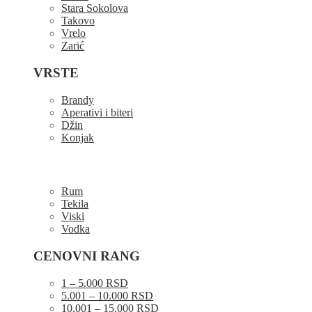
Stara Sokolova
Takovo
Vrelo
Zarić
VRSTE
Brandy
Aperativi i biteri
Džin
Konjak
Rum
Tekila
Viski
Vodka
CENOVNI RANG
1 – 5.000 RSD
5.001 – 10.000 RSD
10.001 – 15.000 RSD