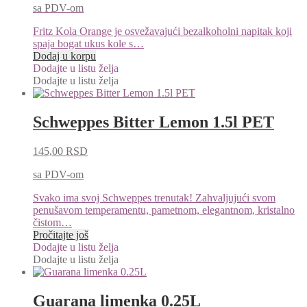
sa PDV-om
Fritz Kola Orange je osvežavajući bezalkoholni napitak koji
spaja bogat ukus kole s…
Dodaj u korpu
Dodajte u listu želja
Dodajte u listu želja
Schweppes Bitter Lemon 1.5l PET
145,00
RSD
sa PDV-om
Svako ima svoj Schweppes trenutak! Zahvaljujući svom
penušavom temperamentu, pametnom, elegantnom, kristalno
čistom…
Pročitajte još
Dodajte u listu želja
Dodajte u listu želja
Guarana limenka 0.25L