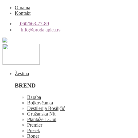
O nama
Kontakt
060/663-77-89
info@prodajapica.rs
Žestina
BREND
Baraba
Bojkovčanka
Destilerija Bosiljčić
Gružanska Nit
Plantaže 13.Jul
Premier
Presek
Roner