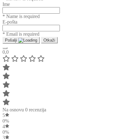
Ime
* Name is required
E-pošta
* Email is required
Pošalji
Otkaži
0,0
Na osnovu 0 recenzija
5
0%
4
0%
3