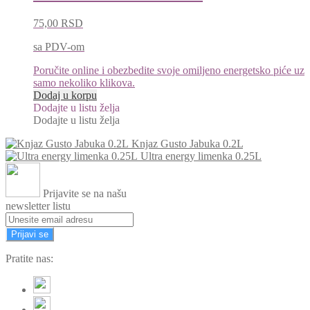
75,00
RSD
sa PDV-om
Poručite online i obezbedite svoje omiljeno energetsko piće uz
samo nekoliko klikova.
Dodaj u korpu
Dodajte u listu želja
Dodajte u listu želja
Knjaz Gusto Jabuka 0.2L
Ultra energy limenka 0.25L
Prijavite se na našu
newsletter listu
Prijavi se
Pratite nas: