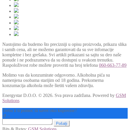
Nastojimo da budemo što precizniji u opisu proizvoda, prikazu slika
i samih cena, ali ne možemo garantovati da su sve infomacije
kompletne i bez grešaka. Svi artikli prikazani sa sajtu su deo naše
ponude i ne podrazumeva da su dostupni u svakom trenutku.
Raspoloživost robe možete proveriti na broj telefona
060-663-77-89
Molimo vas da konzumirate odgovorno. Alkoholna pića su
namenjena osobama starijim od 18 godina. Prekomerna
konzumacija alkohola može štetiti vašem zdravlju.
Energystar D.O.O. © 2026. Sva prava zadržana.
Powered by
GSM
Solutions
Treba li ti pomoć ili savet oko kupovine?
↺
−
Pošalji
Bits & Bytes:
GSM Solutions