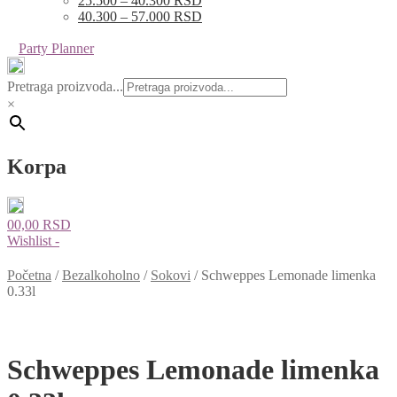
25.500 – 40.300 RSD
40.300 – 57.000 RSD
Party Planner
Pretraga proizvoda...
×
Korpa
0
0,00
RSD
Wishlist -
Početna
/
Bezalkoholno
/
Sokovi
/
Schweppes Lemonade limenka
0.33l
Schweppes Lemonade limenka