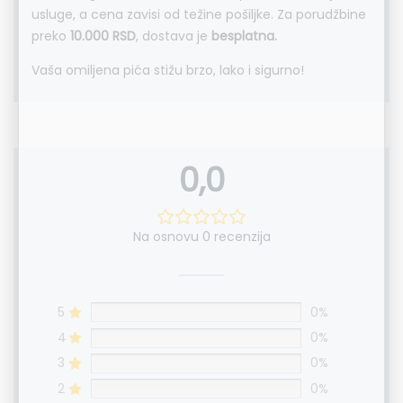
usluge, a cena zavisi od težine pošiljke. Za porudžbine
preko
10.000 RSD
, dostava je
besplatna.
Vaša omiljena pića stižu brzo, lako i sigurno!
0,0
Na osnovu 0 recenzija
5
0%
4
0%
3
0%
2
0%