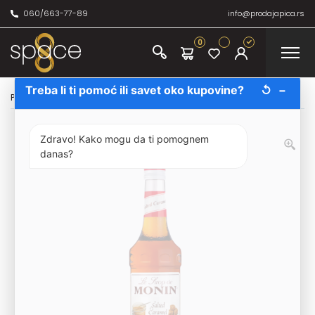
060/663-77-89
info@prodajapica.rs
0
Treba li ti pomoć ili savet oko kupovine?
↺
−
Početna
/
Bezalkoholno
/
Monin
/
Monin Sirup Slana Karamela 70cl
Zdravo! Kako mogu da ti pomognem
danas?