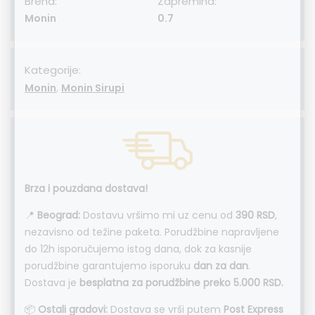
Brend:
Zapremina:
Monin
0.7
Kategorije:
,
Monin
Monin Sirupi
Brza i pouzdana dostava!
📍
Beograd:
Dostavu vršimo mi uz cenu od
390 RSD
,
nezavisno od težine paketa. Porudžbine napravljene
do 12h isporučujemo istog dana, dok za kasnije
porudžbine garantujemo isporuku
dan za dan
.
Dostava je
besplatna za porudžbine preko 5.000 RSD.
📦
Ostali gradovi:
Dostava se vrši putem
Post Express