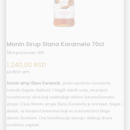
Monin Sirup Slana Karamela 70cl
Šifra proizvoda:
1301
1.240,00
RSD
sa PDV-om
Monin sirup Slana Karamela
pruža savršenu ravnotežu
između bogate slatkoće i blagih slanih nota, stvarajući
nezaboravan ukus koji nadmašuje obične karamelizovane
sirupe. Ukus Monin sirupa Slana Karamela je kremast, bogat i
sladak, sa karamel tonovima koji su uravnoteženi blago
slanim finishom. Ova kombinacija slanog i slatkog stvara
neobičan napitak.