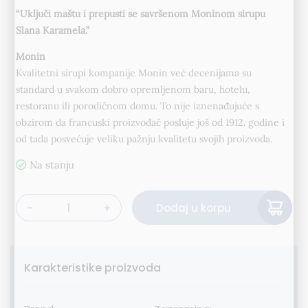
“Uključi maštu i prepusti se savršenom Moninom sirupu
Slana Karamela.”
Monin
Kvalitetni sirupi kompanije Monin već decenijama su
standard u svakom dobro opremljenom baru, hotelu,
restoranu ili porodičnom domu. To nije iznenađujuće s
obzirom da francuski proizvođač posluje još od 1912. godine i
od tada posvećuje veliku pažnju kvalitetu svojih proizvoda.
Alternative:
Dodaj u korpu
Monin Sirup Slana Karamela 70cl količina
Karakteristike proizvoda