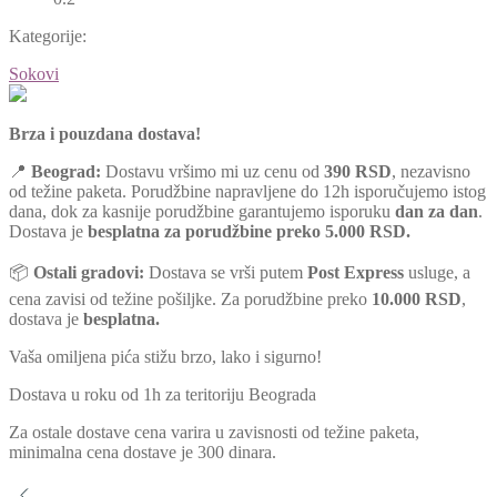
Kategorije:
Sokovi
Brza i pouzdana dostava!
📍
Beograd:
Dostavu vršimo mi uz cenu od
390 RSD
, nezavisno
od težine paketa. Porudžbine napravljene do 12h isporučujemo istog
dana, dok za kasnije porudžbine garantujemo isporuku
dan za dan
.
Dostava je
besplatna za porudžbine preko 5.000 RSD.
📦
Ostali gradovi:
Dostava se vrši putem
Post Express
usluge, a
cena zavisi od težine pošiljke. Za porudžbine preko
10.000 RSD
,
dostava je
besplatna.
Vaša omiljena pića stižu brzo, lako i sigurno!
Dostava u roku od 1h za teritoriju Beograda
Za ostale dostave cena varira u zavisnosti od težine paketa,
minimalna cena dostave je 300 dinara.