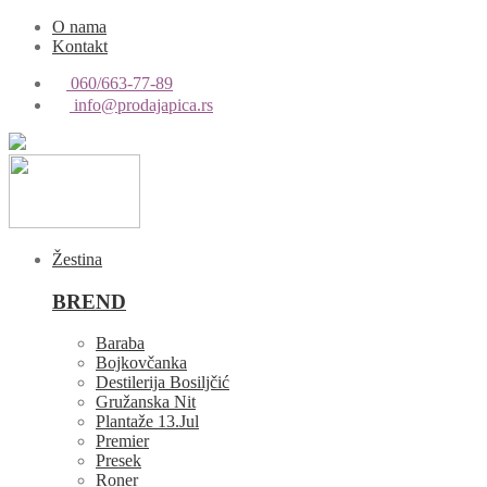
O nama
Kontakt
060/663-77-89
info@prodajapica.rs
Žestina
BREND
Baraba
Bojkovčanka
Destilerija Bosiljčić
Gružanska Nit
Plantaže 13.Jul
Premier
Presek
Roner