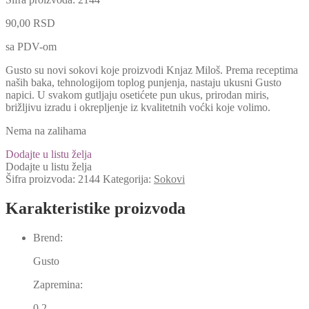
90,00
RSD
sa PDV-om
Gusto su novi sokovi koje proizvodi Knjaz Miloš. Prema receptima
naših baka, tehnologijom toplog punjenja, nastaju ukusni Gusto
napici. U svakom gutljaju osetićete pun ukus, prirodan miris,
brižljivu izradu i okrepljenje iz kvalitetnih voćki koje volimo.
Nema na zalihama
Dodajte u listu želja
Dodajte u listu želja
Šifra proizvoda:
2144
Kategorija:
Sokovi
Karakteristike proizvoda
Brend:
Gusto
Zapremina:
0.2