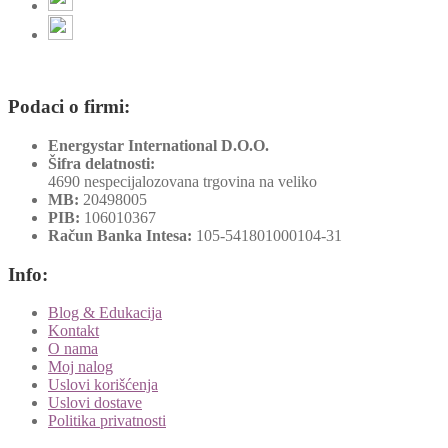
Podaci o firmi:
Energystar International D.O.O.
Šifra delatnosti:
4690 nespecijalozovana trgovina na veliko
MB:
20498005
PIB:
106010367
Račun Banka Intesa:
105-541801000104-31
Info:
Blog & Edukacija
Kontakt
O nama
Moj nalog
Uslovi korišćenja
Uslovi dostave
Politika privatnosti