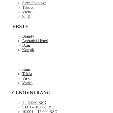
Stara Sokolova
Takovo
Vrelo
Zarić
VRSTE
Brandy
Aperativi i biteri
Džin
Konjak
Rum
Tekila
Viski
Vodka
CENOVNI RANG
1 – 5.000 RSD
5.001 – 10.000 RSD
10.001 – 15.000 RSD