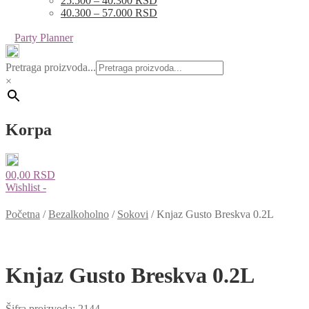
25.500 – 40.300 RSD
40.300 – 57.000 RSD
Party Planner
Pretraga proizvoda...
×
Korpa
0
0,00
RSD
Wishlist -
Početna
/
Bezalkoholno
/
Sokovi
/
Knjaz Gusto Breskva 0.2L
Knjaz Gusto Breskva 0.2L
Šifra proizvoda:
2144