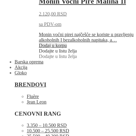
Monin Voćni Pire Malina 1l
2.120,00
RSD
sa PDV-om
Monin voćni pirei najčešće se koriste u pravljenju
alkoholnih I bezalkoholnih napitaka, a…
Dodaj u korpu
Dodajte u listu želja
Dodajte u listu želja
Barska oprema
Akcija
Gloko
BRENDOVI
Fluère
Jean Leon
CENOVNI RANG
3.350 – 10.500 RSD
10.500 – 25.500 RSD