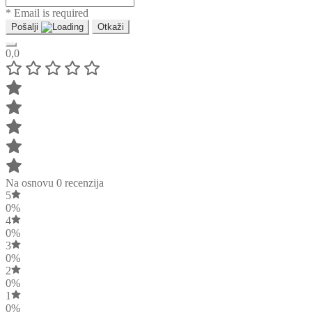
* Email is required
Pošalji
Otkaži
0,0
Na osnovu 0 recenzija
5
0%
4
0%
3
0%
2
0%
1
0%