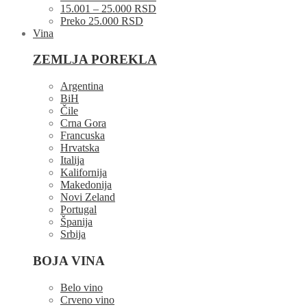
15.001 – 25.000 RSD
Preko 25.000 RSD
Vina
ZEMLJA POREKLA
Argentina
BiH
Čile
Crna Gora
Francuska
Hrvatska
Italija
Kalifornija
Makedonija
Novi Zeland
Portugal
Španija
Srbija
BOJA VINA
Belo vino
Crveno vino