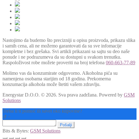
Nastojimo da budemo što precizniji u opisu proizvoda, prikazu slika
i samih cena, ali ne možemo garantovati da su sve infomacije
kompletne i bez grešaka. Svi artikli prikazani sa sajtu su deo naše
ponude i ne podrazumeva da su dostupni u svakom trenutku.
Raspoloživost robe možete proveriti na broj telefona
060-663-77-89
Molimo vas da konzumirate odgovorno. Alkoholna pića su
namenjena osobama starijim od 18 godina. Prekomerna
konzumacija alkohola može štetiti vašem zdravlju.
Energystar D.O.O. © 2026. Sva prava zadržana.
Powered by
GSM
Solutions
Treba li ti pomoć ili savet oko kupovine?
↺
−
Pošalji
Bits & Bytes:
GSM Solutions