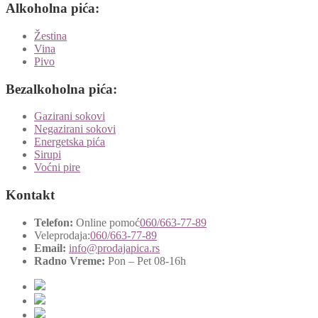
Alkoholna pića:
Žestina
Vina
Pivo
Bezalkoholna pića:
Gazirani sokovi
Negazirani sokovi
Energetska pića
Sirupi
Voćni pire
Kontakt
Telefon:
Online pomoć
060/663-77-89
Veleprodaja:
060/663-77-89
Email:
info@prodajapica.rs
Radno Vreme:
Pon – Pet 08-16h