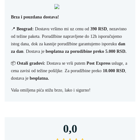
Brza i pouzdana dostava!
📍
Beograd:
Dostavu vršimo mi uz cenu od
390 RSD
, nezavisno
od težine paketa. Porudžbine napravljene do 12h isporučujemo
istog dana, dok za kasnije porudžbine garantujemo isporuku
dan
za dan
. Dostava je
besplatna za porudžbine preko 5.000 RSD.
📦
Ostali gradovi:
Dostava se vrši putem
Post Express
usluge, a
cena zavisi od težine pošiljke. Za porudžbine preko
10.000 RSD
,
dostava je
besplatna.
Vaša omiljena pića stižu brzo, lako i sigurno!
0,0