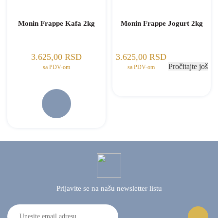
Monin Frappe Kafa 2kg
Monin Frappe Jogurt 2kg
3.625,00
RSD
3.625,00
RSD
Pročitajte još
sa PDV-om
sa PDV-om
Prijavite se na našu
newsletter listu