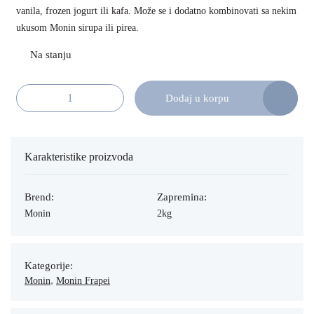
vanila, frozen jogurt ili kafa. Može se i dodatno kombinovati sa nekim
ukusom Monin sirupa ili pirea.
Dodaj u korpu
Monin Frappe Vanila 2kg količina
Karakteristike proizvoda
Brend:
Zapremina:
Monin
2kg
Kategorije:
,
Monin
Monin Frapei