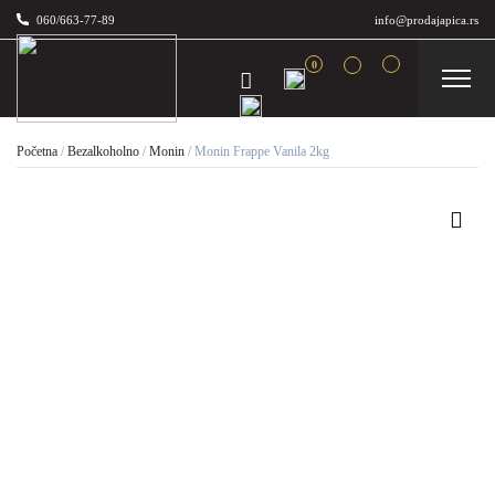
060/663-77-89
info@prodajapica.rs
0
Početna
/
Bezalkoholno
/
Monin
/
Monin Frappe Vanila 2kg