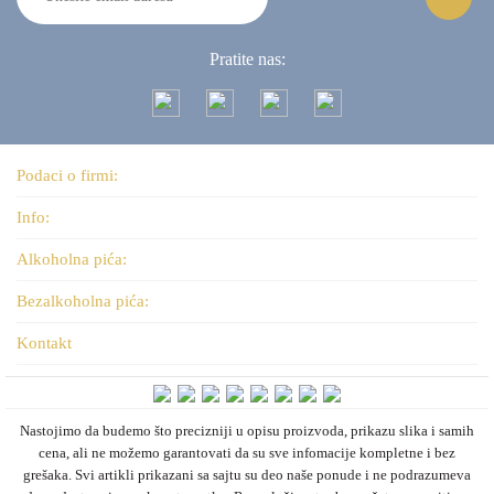
Pratite nas:
Podaci o firmi:
Info:
Alkoholna pića:
Bezalkoholna pića:
Kontakt
Nastojimo da budemo što precizniji u opisu proizvoda, prikazu slika i samih
cena, ali ne možemo garantovati da su sve infomacije kompletne i bez
grešaka. Svi artikli prikazani sa sajtu su deo naše ponude i ne podrazumeva