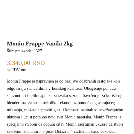
Monin Frappe Vanila 2kg
Šifra proizvoda:
1327
3.340,00
RSD
sa PDV-om
Monin Frappe je napravljen je od pažljivo odabranih sastojaka koji
odgovaraju standardima vrhunskog kvaliteta. Obogaćuje ponudu
smrznutih i toplih napitaka za svaku sezonu. Savršen je za korišćenje u
blenderima, za samo nekoliko sekundi uz pomoć odgovarajućeg
miksanja, možete napraviti gusti i kremasti napitak sa osvežavajućim
ukusom i ući u potpuno novi svet Monin napitaka. Monin Frappe je
specijalno stvoren da dopuni čitav Monin asortiman ukusa i da stvori
savršeno izbalansirano piće. Dolazi u 4 različita ukusa: čokolada,