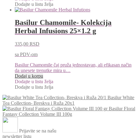
Dodajte u listu želja
Basilur Chamomile- Kolekcija
Herbal Infusions 25×1.2 g
335,00
RSD
sa PDV-om
Basilur Chamomile čaj pruža jednostavan, ali efikasan način
da unesete trenutke mira u…
Dodaj u korpu
Dodajte u listu želja
Dodajte u listu želja
Basilur White
Tea Collection- Breskva i Ruža 20x1
Basilur Floral
Fantasy Collection Volume III 100g
Prijavite se na našu
newsletter listu