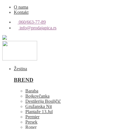
O nama
Kontakt
060/663-77-89
info@prodajapica.rs
Žestina
BREND
Baraba
Bojkovčanka
Destilerija Bosiljčić
Gružanska Nit
Plantaže 13.Jul
Premier
Presek
Roner