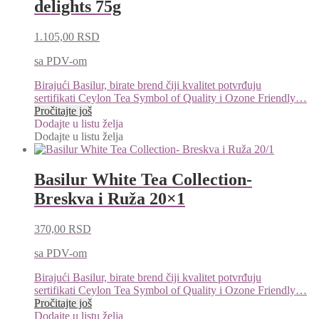
delights 75g
1.105,00
RSD
sa PDV-om
Birajući Basilur, birate brend čiji kvalitet potvrđuju
sertifikati Ceylon Tea Symbol of Quality i Ozone Friendly…
Pročitajte još
Dodajte u listu želja
Dodajte u listu želja
Basilur White Tea Collection-
Breskva i Ruža 20×1
370,00
RSD
sa PDV-om
Birajući Basilur, birate brend čiji kvalitet potvrđuju
sertifikati Ceylon Tea Symbol of Quality i Ozone Friendly…
Pročitajte još
Dodajte u listu želja