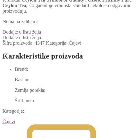
Ceylon Tea
, što garantuje vrhunski standard i ekološki odgovornu
proizvodnju.
Nema na zalihama
Dodajte u listu želja
Dodajte u listu želja
Šifra proizvoda:
4347
Kategorija:
Čajevi
Karakteristike proizvoda
Brend:
Basilur
Zemlja porekla:
Šri Lanka
Kategorije:
Čajevi