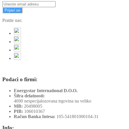
Prijavi se
Pratite nas:
Podaci o firmi:
Energystar International D.O.O.
Šifra delatnosti:
4690 nespecijalozovana trgovina na veliko
MB:
20498005
PIB:
106010367
Račun Banka Intesa:
105-541801000104-31
Info: