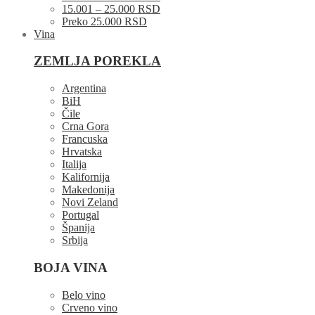
15.001 – 25.000 RSD
Preko 25.000 RSD
Vina
ZEMLJA POREKLA
Argentina
BiH
Čile
Crna Gora
Francuska
Hrvatska
Italija
Kalifornija
Makedonija
Novi Zeland
Portugal
Španija
Srbija
BOJA VINA
Belo vino
Crveno vino