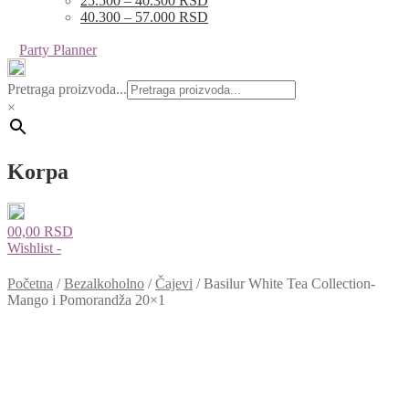
25.500 – 40.300 RSD
40.300 – 57.000 RSD
Party Planner
Pretraga proizvoda...
×
Korpa
0
0,00
RSD
Wishlist -
Početna
/
Bezalkoholno
/
Čajevi
/
Basilur White Tea Collection-
Mango i Pomorandža 20×1