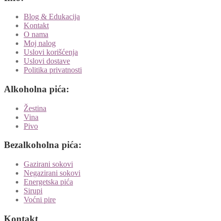
Blog & Edukacija
Kontakt
O nama
Moj nalog
Uslovi korišćenja
Uslovi dostave
Politika privatnosti
Alkoholna pića:
Žestina
Vina
Pivo
Bezalkoholna pića:
Gazirani sokovi
Negazirani sokovi
Energetska pića
Sirupi
Voćni pire
Kontakt