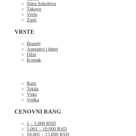
Stara Sokolova
Takovo
Vrelo
Zarić
VRSTE
Brandy
Aperativi i biteri
Džin
Konjak
Rum
Tekila
Viski
Vodka
CENOVNI RANG
1 – 5.000 RSD
5.001 – 10.000 RSD
10.001 – 15.000 RSD