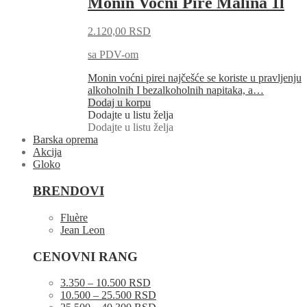
Monin Voćni Pire Malina 1l
2.120,00
RSD
sa PDV-om
Monin voćni pirei najčešće se koriste u pravljenju
alkoholnih I bezalkoholnih napitaka, a…
Dodaj u korpu
Dodajte u listu želja
Dodajte u listu želja
Barska oprema
Akcija
Gloko
BRENDOVI
Fluère
Jean Leon
CENOVNI RANG
3.350 – 10.500 RSD
10.500 – 25.500 RSD