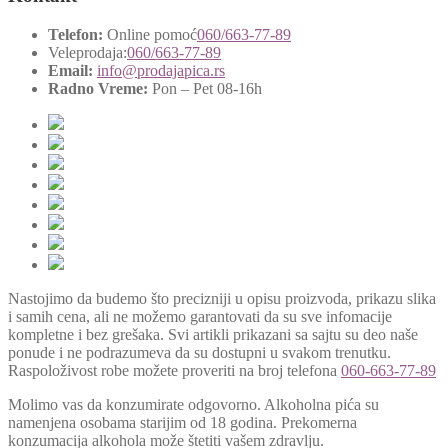
Telefon:
Online pomoć
060/663-77-89
Veleprodaja:
060/663-77-89
Email:
info@prodajapica.rs
Radno Vreme:
Pon – Pet 08-16h
Nastojimo da budemo što precizniji u opisu proizvoda, prikazu slika
i samih cena, ali ne možemo garantovati da su sve infomacije
kompletne i bez grešaka. Svi artikli prikazani sa sajtu su deo naše
ponude i ne podrazumeva da su dostupni u svakom trenutku.
Raspoloživost robe možete proveriti na broj telefona
060-663-77-89
Molimo vas da konzumirate odgovorno. Alkoholna pića su
namenjena osobama starijim od 18 godina. Prekomerna
konzumacija alkohola može štetiti vašem zdravlju.