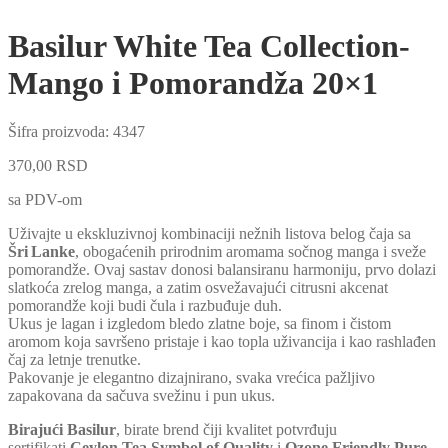
Basilur White Tea Collection-
Mango i Pomorandža 20×1
Šifra proizvoda:
4347
370,00
RSD
sa PDV-om
Uživajte u ekskluzivnoj kombinaciji nežnih listova belog čaja sa
Šri Lanke
, obogaćenih prirodnim aromama sočnog manga i sveže
pomorandže. Ovaj sastav donosi balansiranu harmoniju, prvo dolazi
slatkoća zrelog manga, a zatim osvežavajući citrusni akcenat
pomorandže koji budi čula i razbuđuje duh.
Ukus je lagan i izgledom bledo zlatne boje, sa finom i čistom
aromom koja savršeno pristaje i kao topla uživancija i kao rashlađen
čaj za letnje trenutke.
Pakovanje je elegantno dizajnirano, svaka vrećica pažljivo
zapakovana da sačuva svežinu i pun ukus.
Birajući Basilur
, birate brend čiji kvalitet potvrđuju
sertifikati
Ceylon Tea Symbol of Quality
i
Ozone Friendly Pure