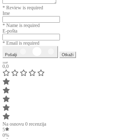
* Review is required
Ime
* Name is required
E-pošta
* Email is required
Pošalji
Otkaži
0,0
Na osnovu 0 recenzija
5
0%