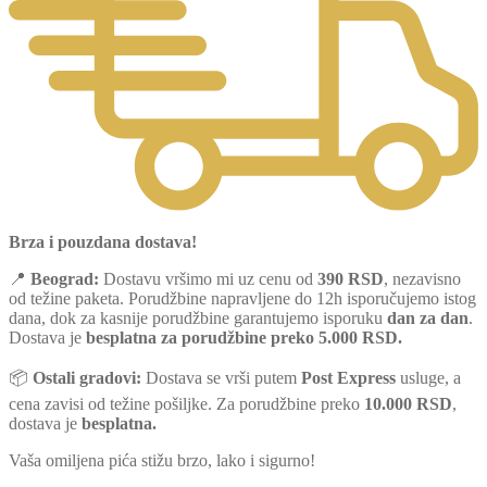
Brza i pouzdana dostava!
📍
Beograd:
Dostavu vršimo mi uz cenu od
390 RSD
, nezavisno
od težine paketa. Porudžbine napravljene do 12h isporučujemo istog
dana, dok za kasnije porudžbine garantujemo isporuku
dan za dan
.
Dostava je
besplatna za porudžbine preko 5.000 RSD.
📦
Ostali gradovi:
Dostava se vrši putem
Post Express
usluge, a
cena zavisi od težine pošiljke. Za porudžbine preko
10.000 RSD
,
dostava je
besplatna.
Vaša omiljena pića stižu brzo, lako i sigurno!