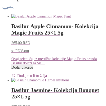
Basilur Apple Cinnamon- Kolekcija
Magic Fruits 25×1.5g
265,00
RSD
sa PDV-om
Ovaj zeleni čaj iz prestižne kolekcije Magic Fruits brenda
Basilur dolazi sa Sri…
Dodaj u korpu
Dodajte u listu želja
Basilur Jasmine- Kolekcija Bouquet
25×1.5g