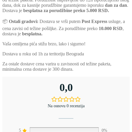
dana, dok za kasnije porudžbine garantujemo isporuku
dan za dan
.
Dostava je
besplatna za porudžbine preko 5.000 RSD.
📦
Ostali gradovi:
Dostava se vrši putem
Post Express
usluge, a
cena zavisi od težine pošiljke. Za porudžbine preko
10.000 RSD
,
dostava je
besplatna.
Vaša omiljena pića stižu brzo, lako i sigurno!
Dostava u roku od 1h za teritoriju Beograda
Za ostale dostave cena varira u zavisnosti od težine paketa,
minimalna cena dostave je 300 dinara.
0,0
Na osnovu 0 recenzija
5
0%