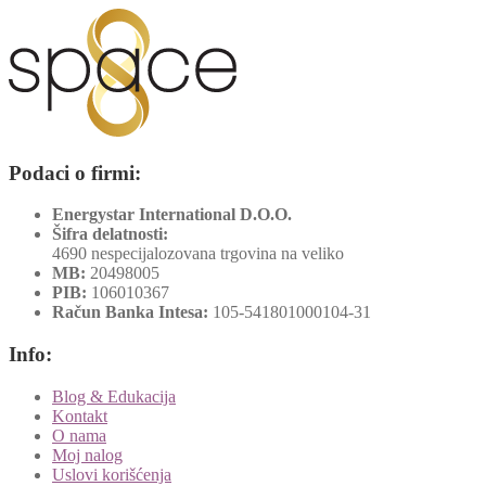
Podaci o firmi:
Energystar International D.O.O.
Šifra delatnosti:
4690 nespecijalozovana trgovina na veliko
MB:
20498005
PIB:
106010367
Račun Banka Intesa:
105-541801000104-31
Info:
Blog & Edukacija
Kontakt
O nama
Moj nalog
Uslovi korišćenja