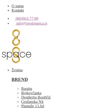
O nama
Kontakt
060/663-77-89
info@prodajapica.rs
Žestina
BREND
Baraba
Bojkovčanka
Destilerija Bosiljčić
Gružanska Nit
Plantaže 13.Jul