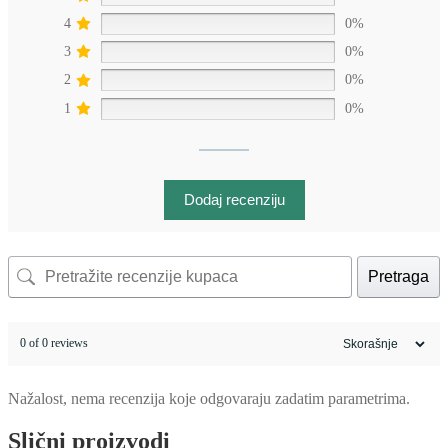
4
0%
3
0%
2
0%
1
0%
Dodaj recenziju
Pretraga
0 of 0 reviews
Nažalost, nema recenzija koje odgovaraju zadatim parametrima.
Slični proizvodi