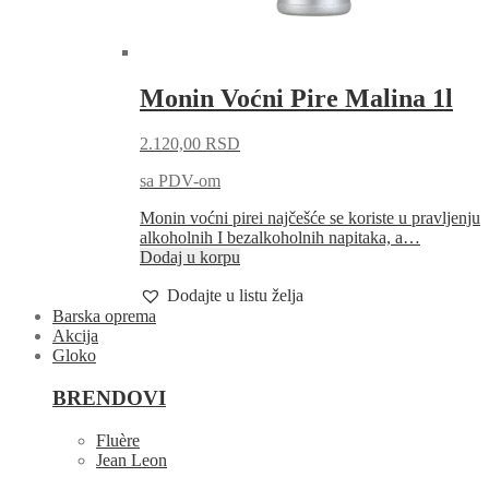
Monin Voćni Pire Malina 1l
2.120,00
RSD
sa PDV-om
Monin voćni pirei najčešće se koriste u pravljenju
alkoholnih I bezalkoholnih napitaka, a…
Dodaj u korpu
Dodajte u listu želja
Barska oprema
Akcija
Gloko
BRENDOVI
Fluère
Jean Leon