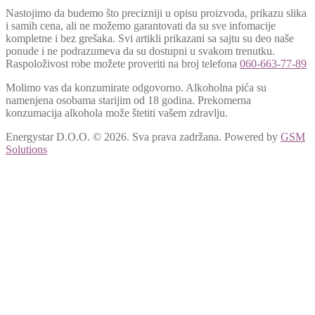
Nastojimo da budemo što precizniji u opisu proizvoda, prikazu slika
i samih cena, ali ne možemo garantovati da su sve infomacije
kompletne i bez grešaka. Svi artikli prikazani sa sajtu su deo naše
ponude i ne podrazumeva da su dostupni u svakom trenutku.
Raspoloživost robe možete proveriti na broj telefona
060-663-77-89
Molimo vas da konzumirate odgovorno. Alkoholna pića su
namenjena osobama starijim od 18 godina. Prekomerna
konzumacija alkohola može štetiti vašem zdravlju.
Energystar D.O.O. © 2026. Sva prava zadržana.
Powered by
GSM
Solutions