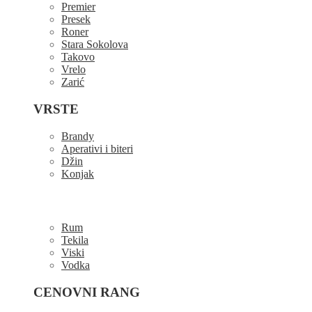
Premier
Presek
Roner
Stara Sokolova
Takovo
Vrelo
Zarić
VRSTE
Brandy
Aperativi i biteri
Džin
Konjak
Rum
Tekila
Viski
Vodka
CENOVNI RANG