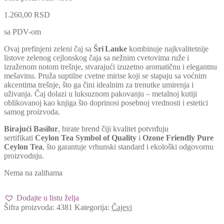
1.260,00
RSD
sa PDV-om
Ovaj prefinjeni zeleni čaj sa
Šri Lanke
kombinuje najkvalitetnije
listove zelenog cejlonskog čaja sa nežnim cvetovima ruže i
izraženom notom trešnje, stvarajući izuzetno aromatičnu i elegantnu
mešavinu. Pruža suptilne cvetne mirise koji se stapaju sa voćnim
akcentima trešnje, što ga čini idealnim za trenutke umirenja i
uživanja. Čaj dolazi u luksuznom pakovanju – metalnoj kutiji
oblikovanoj kao knjiga što doprinosi posebnoj vrednosti i estetici
samog proizvoda.
Birajući Basilur
, birate brend čiji kvalitet potvrđuju
sertifikati
Ceylon Tea Symbol of Quality
i
Ozone Friendly Pure
Ceylon Tea
, što garantuje vrhunski standard i ekološki odgovornu
proizvodnju.
Nema na zalihama
Dodajte u listu želja
Šifra proizvoda:
4381
Kategorija:
Čajevi