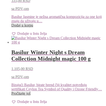
335,00
RSD
sa PDV-om
Basilur Jasmine je nežna aromatična kompozicija za one koji
znaju da uživaju u…
Dodaj u korpu
Dodajte u listu želja
Basilur Winter Night s Dream
Collection Midnight magic 100 g
1.105,00
RSD
sa PDV-om
Birajući Basilur, birate brend čiji kvalitet potvrđuju
sertifikati Ceylon Tea Symbol of Quality i Ozone Friendly…
Pročitajte još
Dodajte u listu želja