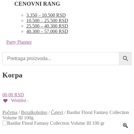
CENOVNI RANG
3.350 – 10.500 RSD
10.500 – 25.500 RSD
25.500 – 40.300 RSD
40.300 – 57.000 RSD
Party Planner
Korpa
0
0,00
RSD
Wishlist -
Početna
/
Bezalkoholno
/
Čajevi
/
Basilur Floral Fantasy Collection
Volume III 100g