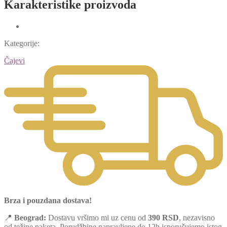
Karakteristike proizvoda
Kategorije:
Čajevi
Brza i pouzdana dostava!
📍
Beograd:
Dostavu vršimo mi uz cenu od
390 RSD
, nezavisno
od težine paketa. Porudžbine napravljene do 12h isporučujemo istog