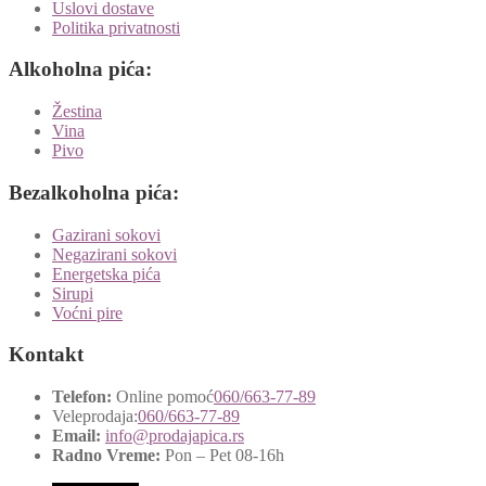
Uslovi dostave
Politika privatnosti
Alkoholna pića:
Žestina
Vina
Pivo
Bezalkoholna pića:
Gazirani sokovi
Negazirani sokovi
Energetska pića
Sirupi
Voćni pire
Kontakt
Telefon:
Online pomoć
060/663-77-89
Veleprodaja:
060/663-77-89
Email:
info@prodajapica.rs
Radno Vreme:
Pon – Pet 08-16h