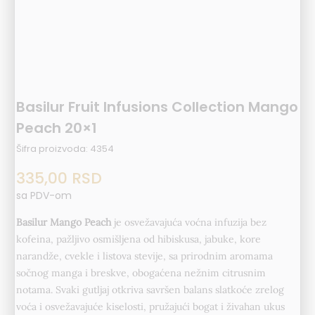
Basilur Fruit Infusions Collection Mango
Peach 20×1
Šifra proizvoda:
4354
335,00
RSD
sa PDV-om
Basilur Mango Peach
je osvežavajuća voćna infuzija bez
kofeina, pažljivo osmišljena od hibiskusa, jabuke, kore
narandže, cvekle i listova stevije, sa prirodnim aromama
sočnog manga i breskve, obogaćena nežnim citrusnim
notama. Svaki gutljaj otkriva savršen balans slatkoće zrelog
voća i osvežavajuće kiselosti, pružajući bogat i živahan ukus