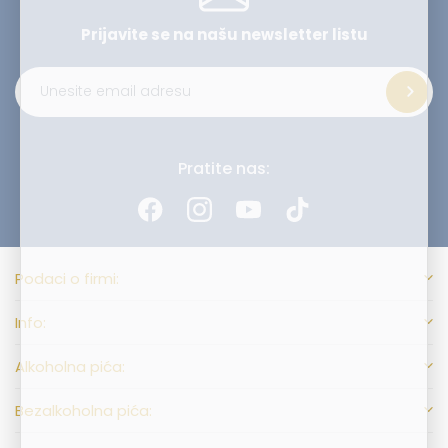
Prijavite se na našu
newsletter listu
Alternative:
Pratite nas:
Podaci o firmi:
Info:
Alkoholna pića:
Bezalkoholna pića: