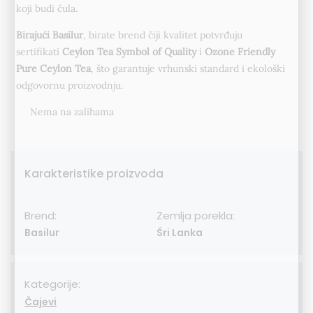
koji budi čula.
Birajući Basilur
, birate brend čiji kvalitet potvrđuju
sertifikati
Ceylon Tea Symbol of Quality
i
Ozone Friendly
Pure Ceylon Tea
, što garantuje vrhunski standard i ekološki
odgovornu proizvodnju.
Nema na zalihama
Karakteristike proizvoda
Brend:
Zemlja porekla:
Basilur
Šri Lanka
Kategorije:
Čajevi