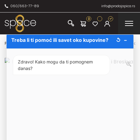
060/663-77-89
info@prodajapica.rs
0
Treba li ti pomoć ili savet oko kupovine?
↺
−
Početna
/
Bezalkoholno
/
Čajevi
/
Basilur Fruit Infusions Collection Ma
Zdravo! Kako mogu da ti pomognem
danas?