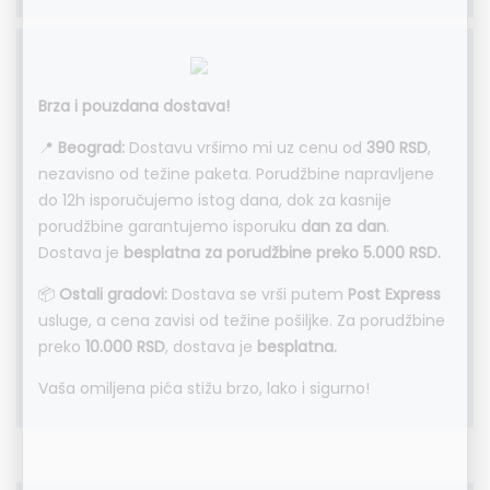
Brza i pouzdana dostava!
📍
Beograd:
Dostavu vršimo mi uz cenu od
390 RSD
,
nezavisno od težine paketa. Porudžbine napravljene
do 12h isporučujemo istog dana, dok za kasnije
porudžbine garantujemo isporuku
dan za dan
.
Dostava je
besplatna za porudžbine preko 5.000 RSD.
📦
Ostali gradovi:
Dostava se vrši putem
Post Express
usluge, a cena zavisi od težine pošiljke. Za porudžbine
preko
10.000 RSD
, dostava je
besplatna.
Vaša omiljena pića stižu brzo, lako i sigurno!