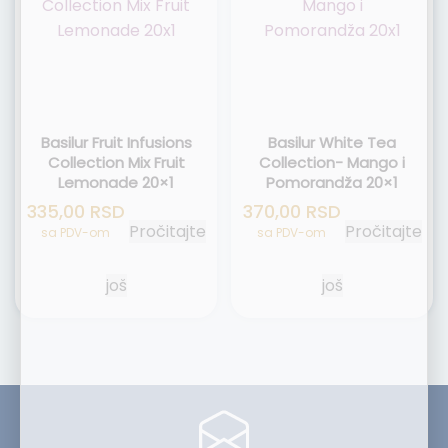
Basilur Fruit Infusions
Basilur White Tea
Collection Mix Fruit
Collection- Mango i
Lemonade 20×1
Pomorandža 20×1
335,00
RSD
370,00
RSD
Pročitajte
Pročitajte
sa PDV-om
sa PDV-om
još
još