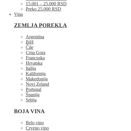
15.001 – 25.000 RSD
Preko 25.000 RSD
Vina
ZEMLJA POREKLA
Argentina
BiH
Čile
Crna Gora
Francuska
Hrvatska
Italija
Kalifornija
Makedonija
Novi Zeland
Portugal
Španija
Srbija
BOJA VINA
Belo vino
Crveno vino