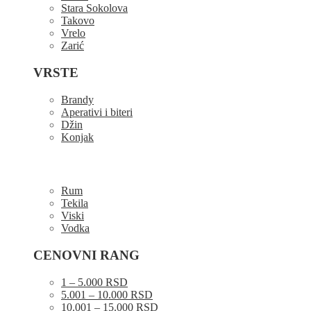
Stara Sokolova
Takovo
Vrelo
Zarić
VRSTE
Brandy
Aperativi i biteri
Džin
Konjak
Rum
Tekila
Viski
Vodka
CENOVNI RANG
1 – 5.000 RSD
5.001 – 10.000 RSD
10.001 – 15.000 RSD