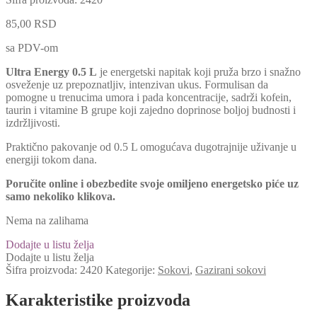
85,00
RSD
sa PDV-om
Ultra Energy 0.5 L
je energetski napitak koji pruža brzo i snažno
osveženje uz prepoznatljiv, intenzivan ukus. Formulisan da
pomogne u trenucima umora i pada koncentracije, sadrži kofein,
taurin i vitamine B grupe koji zajedno doprinose boljoj budnosti i
izdržljivosti.
Praktično pakovanje od 0.5 L omogućava dugotrajnije uživanje u
energiji tokom dana.
Poručite online i obezbedite svoje omiljeno energetsko piće uz
samo nekoliko klikova.
Nema na zalihama
Dodajte u listu želja
Dodajte u listu želja
Šifra proizvoda:
2420
Kategorije:
Sokovi
,
Gazirani sokovi
Karakteristike proizvoda