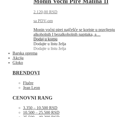
Monin Voćni Pire Malina 1l
2.120,00
RSD
sa PDV-om
Monin voćni pirei najčešće se koriste u pravljenju
alkoholnih I bezalkoholnih napitaka, a…
Dodaj u korpu
Dodajte u listu želja
Dodajte u listu želja
Barska oprema
Akcija
Gloko
BRENDOVI
Fluère
Jean Leon
CENOVNI RANG
3.350 – 10.500 RSD
10.500 – 25.500 RSD