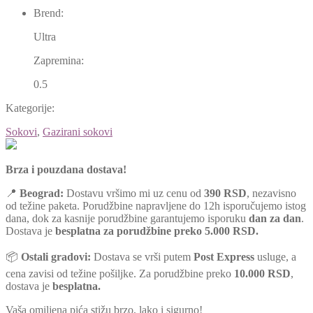
Brend:
Ultra
Zapremina:
0.5
Kategorije:
Sokovi
,
Gazirani sokovi
Brza i pouzdana dostava!
📍
Beograd:
Dostavu vršimo mi uz cenu od
390 RSD
, nezavisno
od težine paketa. Porudžbine napravljene do 12h isporučujemo istog
dana, dok za kasnije porudžbine garantujemo isporuku
dan za dan
.
Dostava je
besplatna za porudžbine preko 5.000 RSD.
📦
Ostali gradovi:
Dostava se vrši putem
Post Express
usluge, a
cena zavisi od težine pošiljke. Za porudžbine preko
10.000 RSD
,
dostava je
besplatna.
Vaša omiljena pića stižu brzo, lako i sigurno!