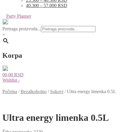
25.500 – 40.300 RSD
40.300 – 57.000 RSD
Party Planner
Pretraga proizvoda...
×
Korpa
0
0,00
RSD
Wishlist -
Početna
/
Bezalkoholno
/
Sokovi
/
Ultra energy limenka 0.5L
Ultra energy limenka 0.5L
Šifra proizvoda:
2420