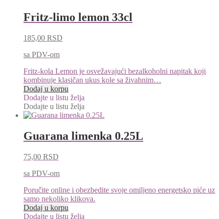
Fritz-limo lemon 33cl
185,00
RSD
sa PDV-om
Fritz-kola Lemon je osvežavajući bezalkoholni napitak koji
kombinuje klasičan ukus kole sa živahnim…
Dodaj u korpu
Dodajte u listu želja
Dodajte u listu želja
Guarana limenka 0.25L
75,00
RSD
sa PDV-om
Poručite online i obezbedite svoje omiljeno energetsko piće uz
samo nekoliko klikova.
Dodaj u korpu
Dodajte u listu želja