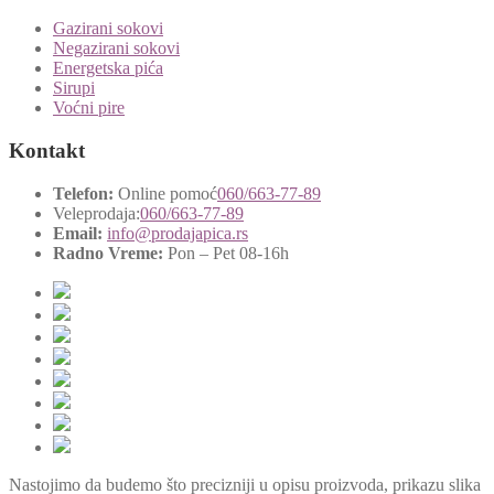
Gazirani sokovi
Negazirani sokovi
Energetska pića
Sirupi
Voćni pire
Kontakt
Telefon:
Online pomoć
060/663-77-89
Veleprodaja:
060/663-77-89
Email:
info@prodajapica.rs
Radno Vreme:
Pon – Pet 08-16h
Nastojimo da budemo što precizniji u opisu proizvoda, prikazu slika