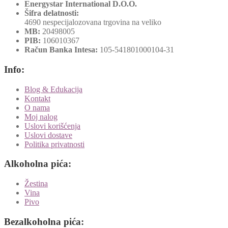
Energystar International D.O.O.
Šifra delatnosti:
4690 nespecijalozovana trgovina na veliko
MB:
20498005
PIB:
106010367
Račun Banka Intesa:
105-541801000104-31
Info:
Blog & Edukacija
Kontakt
O nama
Moj nalog
Uslovi korišćenja
Uslovi dostave
Politika privatnosti
Alkoholna pića:
Žestina
Vina
Pivo
Bezalkoholna pića: