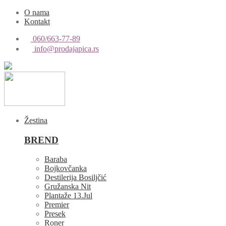
O nama
Kontakt
060/663-77-89
info@prodajapica.rs
Žestina
BREND
Baraba
Bojkovčanka
Destilerija Bosiljčić
Gružanska Nit
Plantaže 13.Jul
Premier
Presek
Roner