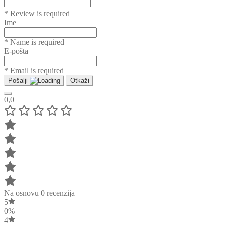
* Review is required
Ime
* Name is required
E-pošta
* Email is required
Pošalji
Otkaži
0,0
Na osnovu 0 recenzija
5
0%
4