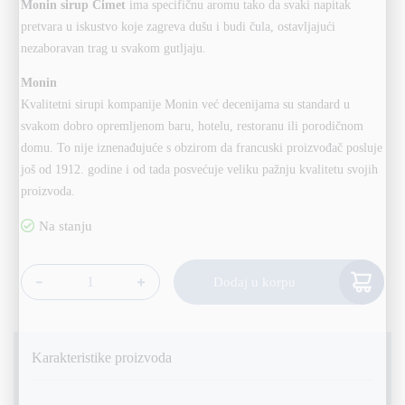
Monin sirup Cimet
ima specifičnu aromu tako da svaki napitak
pretvara u iskustvo koje zagreva dušu i budi čula, ostavljajući
nezaboravan trag u svakom gutljaju.
Monin
Kvalitetni sirupi kompanije Monin već decenijama su standard u
svakom dobro opremljenom baru, hotelu, restoranu ili porodičnom
domu. To nije iznenađujuće s obzirom da francuski proizvođač posluje
još od 1912. godine i od tada posvećuje veliku pažnju kvalitetu svojih
proizvoda.
Alternative:
Dodaj u korpu
Monin Sirup Cimet 70cl količina
Karakteristike proizvoda