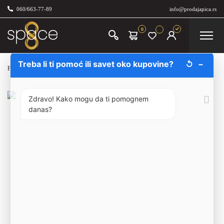
060/663-77-89
info@prodajapica.rs
0
Treba li ti pomoć ili savet oko kupovine?
↺
−
Početna
/
Bezalkoholno
/
Monin
/
Monin Sirup Cimet 70cl
Zdravo! Kako mogu da ti pomognem
danas?