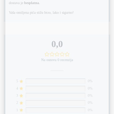
dostava je
besplatna.
Vaša omiljena pića stižu brzo, lako i sigurno!
0,0
Na osnovu 0 recenzija
5
0%
4
0%
3
0%
2
0%
1
0%