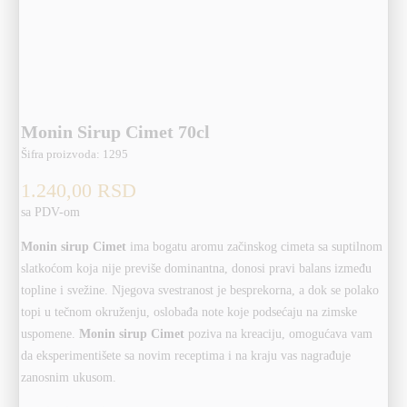
Monin Sirup Cimet 70cl
Šifra proizvoda:
1295
1.240,00
RSD
sa PDV-om
Monin sirup Cimet
ima bogatu aromu začinskog cimeta sa suptilnom
slatkoćom koja nije previše dominantna, donosi pravi balans između
topline i svežine. Njegova svestranost je besprekorna, a dok se polako
topi u tečnom okruženju, oslobađa note koje podsećaju na zimske
uspomene.
Monin sirup Cimet
poziva na kreaciju, omogućava vam
da eksperimentišete sa novim receptima i na kraju vas nagrađuje
zanosnim ukusom.