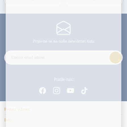
Prijavite se na našu
newsletter listu
Alternative:
Pratite nas:
Podaci o firmi:
Info: