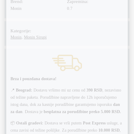
Brend:
Zapremina:
Monin
0.7
Kategorije:
,
Monin
Monin Sirupi
Brza i pouzdana dostava!
📍
Beograd:
Dostavu vršimo mi uz cenu od
390 RSD
, nezavisno
od težine paketa. Porudžbine napravljene do 12h isporučujemo
istog dana, dok za kasnije porudžbine garantujemo isporuku
dan
za dan
. Dostava je
besplatna za porudžbine preko 5.000 RSD.
📦
Ostali gradovi:
Dostava se vrši putem
Post Express
usluge, a
cena zavisi od težine pošiljke. Za porudžbine preko
10.000 RSD
,