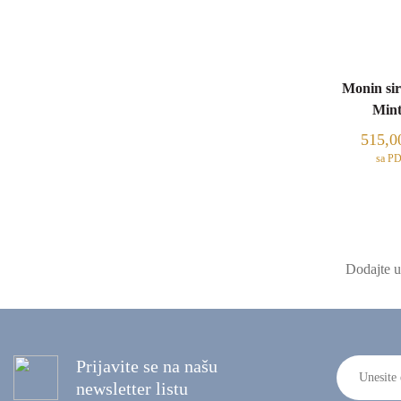
Monin sir
Mint
515,
sa P
Dodajte u 
Prijavite se na našu
newsletter listu