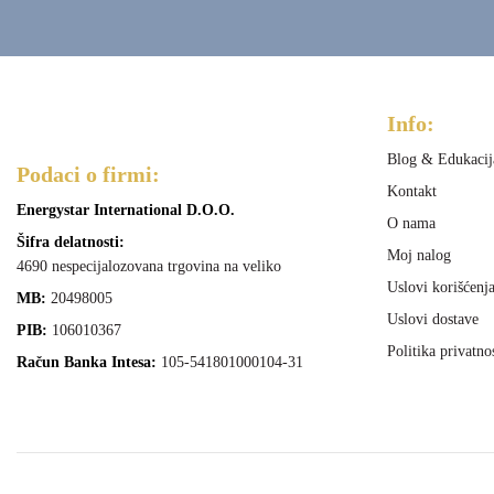
Info:
Blog & Edukacij
Podaci o firmi:
Kontakt
Energystar International D.O.O.
O nama
Šifra delatnosti:
Moj nalog
4690 nespecijalozovana trgovina na veliko
Uslovi korišćenj
MB:
20498005
Uslovi dostave
PIB:
106010367
Politika privatno
Račun Banka Intesa:
105-541801000104-31