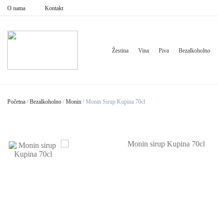
O nama
Kontakt
Žestina
Vina
Piva
Bezalkoholno
Početna
/
Bezalkoholno
/
Monin
/
Monin Sirup Kupina 70cl