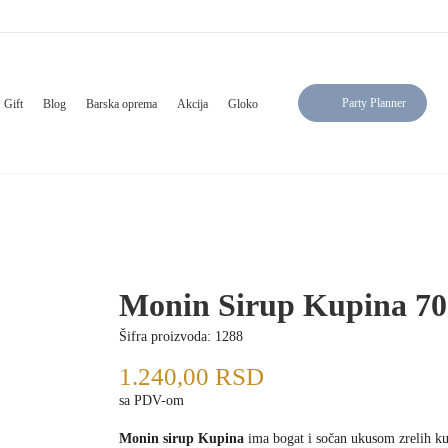
Party Planner
Gift
Blog
Barska oprema
Akcija
Gloko
Monin Sirup Kupina 70
Šifra proizvoda:
1288
1.240,00
RSD
sa PDV-om
Monin sirup Kupina
ima bogat i sočan ukusom zrelih ku