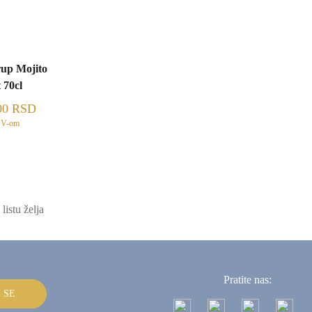
up Mojito
 70cl
00
RSD
DV-om
listu želja
Pratite nas:
I SE