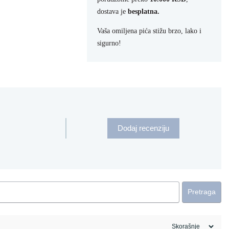
dostava je
besplatna.
Vaša omiljena pića stižu brzo, lako i
sigurno!
Dodaj recenziju
Pretraga