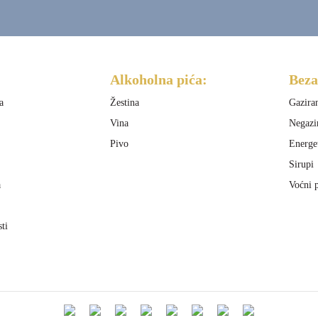
Alkoholna pića:
Beza
a
Žestina
Gazira
Vina
Negazi
Pivo
Energe
Sirupi
a
Voćni p
sti