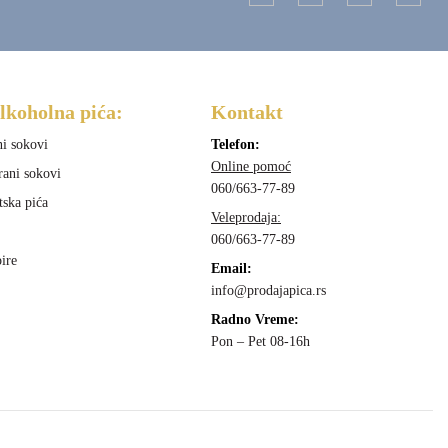
lkoholna pića:
Kontakt
ni sokovi
Telefon:
Online pomoć
rani sokovi
060/663-77-89
tska pića
Veleprodaja:
060/663-77-89
ire
Email:
info@prodajapica.rs
Radno Vreme:
Pon – Pet 08-16h