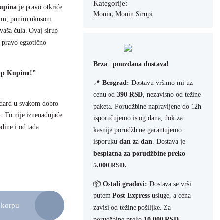
Kategorije:
upina
je pravo otkriće
,
Monin
Monin Sirupi
snim, punim ukusom
 vaša čula. Ovaj sirup
u pravo egzotično
Brza i pouzdana dostava!
rup Kupinu!”
📍
Beograd:
Dostavu vršimo mi uz
cenu od
390 RSD
, nezavisno od težine
andard u svakom dobro
paketa. Porudžbine napravljene do 12h
 To nije iznenađujuće
isporučujemo istog dana, dok za
dine i od tada
kasnije porudžbine garantujemo
isporuku
dan za dan
. Dostava je
besplatna za porudžbine preko
5.000 RSD.
📦
Ostali gradovi:
Dostava se vrši
putem
Post Express
usluge, a cena
 korpu
zavisi od težine pošiljke. Za
porudžbine preko
10.000 RSD
,