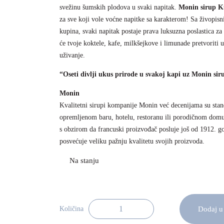
svežinu šumskih plodova u svaki napitak.
Monin sirup K
za sve koji vole voćne napitke sa karakterom! Sa živopi
kupina, svaki napitak postaje prava luksuzna poslastica za
će tvoje koktele, kafe, milkšejkove i limunade pretvoriti 
uživanje.
“Oseti divlji ukus prirode u svakoj kapi uz Monin si
Monin
Kvalitetni sirupi kompanije Monin već decenijama su st
opremljenom baru, hotelu, restoranu ili porodičnom domu.
s obzirom da francuski proizvođač posluje još od 1912. go
posvećuje veliku pažnju kvalitetu svojih proizvoda.
Dodaj u
Količina
Monin Sirup Kupina 70cl količina