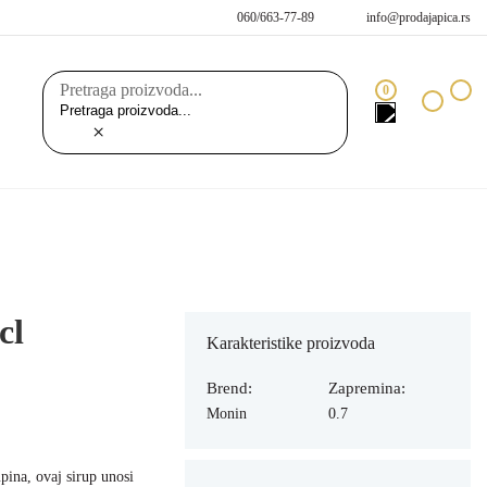
060/663-77-89
info@prodajapica.rs
Pretraga proizvoda...
0
×
cl
Karakteristike proizvoda
Brend:
Zapremina:
Monin
0.7
pina, ovaj sirup unosi