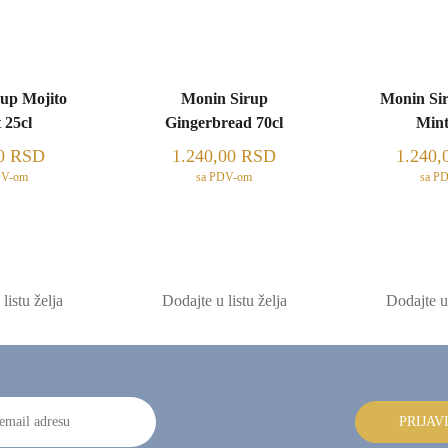
up Mojito
Monin Sirup
Monin Sir
 25cl
Gingerbread 70cl
Mint
00
RSD
1.240,00
RSD
1.240,
DV-om
sa PDV-om
sa P
listu želja
Dodajte u listu želja
Dodajte u 
PRIJAV