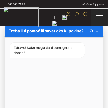
060/663-77-89
info@prodajapica.rs
0
Treba li ti pomoć ili savet oko kupovine?
↺
−
Početna
/
Bezalkoholno
/
Monin
/
Monin Sirup Karamela 1l
Zdravo! Kako mogu da ti pomognem
danas?