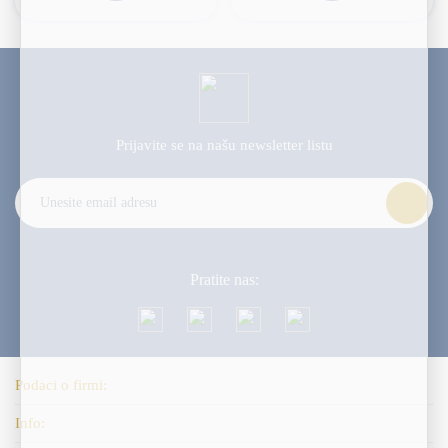
Prijavite se na našu
newsletter listu
Alternative:
Pratite nas:
Podaci o firmi:
Info: