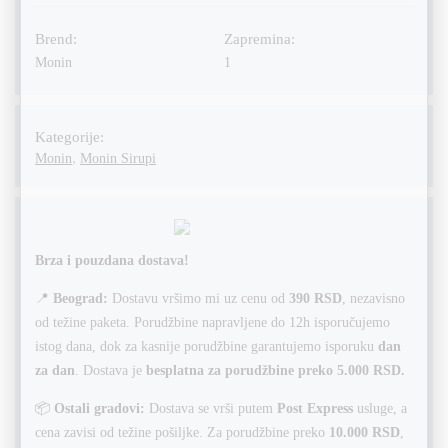
Brend:
Zapremina:
Monin
1
Kategorije:
,
Monin
Monin Sirupi
Brza i pouzdana dostava!
📍
Beograd:
Dostavu vršimo mi uz cenu od
390 RSD
, nezavisno
od težine paketa. Porudžbine napravljene do 12h isporučujemo
istog dana, dok za kasnije porudžbine garantujemo isporuku
dan
za dan
. Dostava je
besplatna za porudžbine preko 5.000 RSD.
📦
Ostali gradovi:
Dostava se vrši putem
Post Express
usluge, a
cena zavisi od težine pošiljke. Za porudžbine preko
10.000 RSD
,