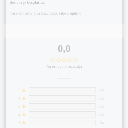
dostava je
besplatna.
Vaša omiljena pića stižu brzo, lako i sigurno!
0,0
Na osnovu 0 recenzija
5
0%
4
0%
3
0%
2
0%
1
0%