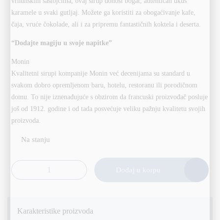
vrhunskim sastojcima, ovaj sirup donosi bogat, autentičan ukus
karamele u svaki gutljaj. Možete ga koristiti za obogaćivanje kafe,
čaja, vruće čokolade, ali i za pripremu fantastičnih koktela i deserta.
“Dodajte magiju u svoje napitke”
Monin
Kvalitetni sirupi kompanije Monin već decenijama su standard u
svakom dobro opremljenom baru, hotelu, restoranu ili porodičnom
domu. To nije iznenađujuće s obzirom da francuski proizvođač posluje
još od 1912. godine i od tada posvećuje veliku pažnju kvalitetu svojih
proizvoda.
Alternative:
Dodaj u korpu
Monin Sirup Karamela 1l količina
Karakteristike proizvoda