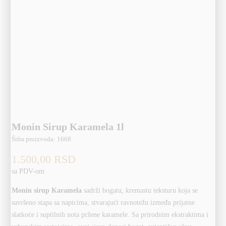
Monin Sirup Karamela 1l
Šifra proizvoda:
1668
1.500,00
RSD
sa PDV-om
Monin sirup Karamela
sadrži bogatu, kremastu teksturu koja se
savršeno stapa sa napicima, stvarajući ravnotežu između prijatne
slatkoće i suptilnih nota pržene karamele. Sa prirodnim ekstraktima i