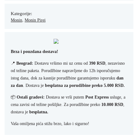
Kategorije:
,
Monin
Monin Pirei
Brza i pouzdana dostava!
📍
Beograd:
Dostavu vršimo mi uz cenu od
390 RSD
, nezavisno
od težine paketa. Porudžbine napravljene do 12h isporučujemo
istog dana, dok za kasnije porudžbine garantujemo isporuku
dan
za dan
. Dostava je
besplatna za porudžbine preko 5.000 RSD.
📦
Ostali gradovi:
Dostava se vrši putem
Post Express
usluge, a
cena zavisi od težine pošiljke. Za porudžbine preko
10.000 RSD
,
dostava je
besplatna.
Vaša omiljena pića stižu brzo, lako i sigurno!