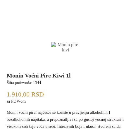
Monin Voćni Pire Kiwi 1l
Šifra proizvoda:
1344
1.910,00
RSD
sa PDV-om
Monin voćni pirei najčešće se koriste u pravljenju alkoholnih I
bezalkoholnih napitaka, a prepoznatljivi su po gustoj voćnoj strukturi i
visokom sadržaju voća u sebi. Intezivnih boja I ukusa, stvoreni su da