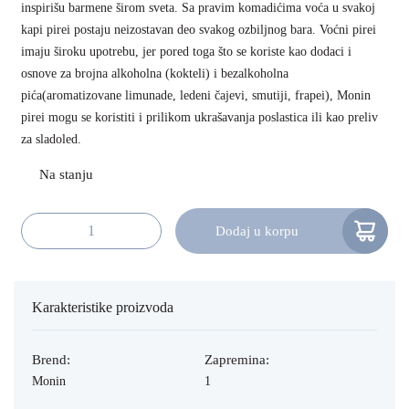
inspirišu barmene širom sveta. Sa pravim komadićima voća u svakoj
kapi pirei postaju neizostavan deo svakog ozbiljnog bara. Voćni pirei
imaju široku upotrebu, jer pored toga što se koriste kao dodaci i
osnove za brojna alkoholna (kokteli) i bezalkoholna
pića(aromatizovane limunade, ledeni čajevi, smutiji, frapei), Monin
pirei mogu se koristiti i prilikom ukrašavanja poslastica ili kao preliv
za sladoled.
Dodaj u korpu
Monin Voćni Pire Kiwi 1l količina
Karakteristike proizvoda
Brend:
Zapremina:
Monin
1