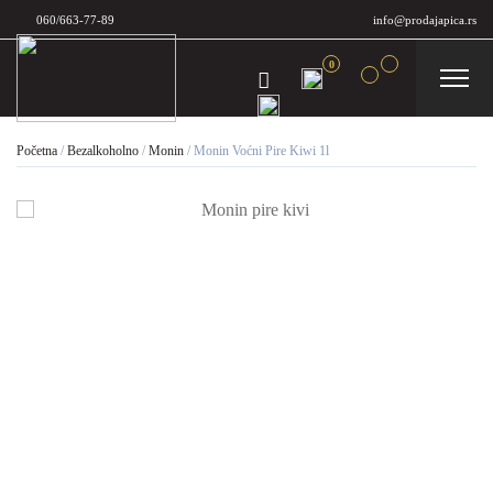
060/663-77-89
info@prodajapica.rs
0
Početna
/
Bezalkoholno
/
Monin
/
Monin Voćni Pire Kiwi 1l