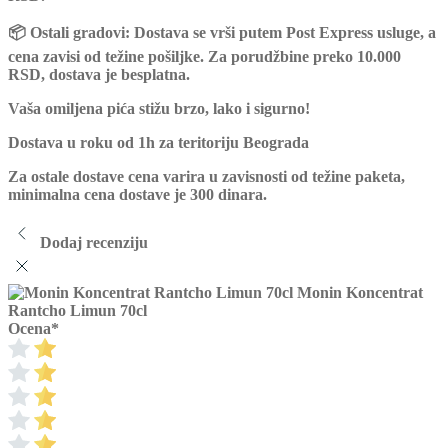
📦
Ostali gradovi:
Dostava se vrši putem
Post Express
usluge, a
cena zavisi od težine pošiljke. Za porudžbine preko
10.000
RSD
, dostava je
besplatna.
Vaša omiljena pića stižu brzo, lako i sigurno!
Dostava u roku od 1h za teritoriju Beograda
Za ostale dostave cena varira u zavisnosti od težine paketa,
minimalna cena dostave je 300 dinara.
Dodaj recenziju
Monin Koncentrat
Rantcho Limun 70cl
Ocena
*