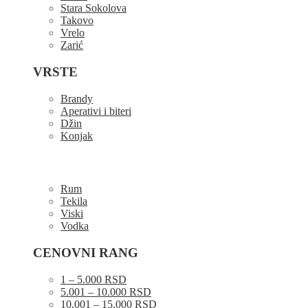
Stara Sokolova
Takovo
Vrelo
Zarić
VRSTE
Brandy
Aperativi i biteri
Džin
Konjak
Rum
Tekila
Viski
Vodka
CENOVNI RANG
1 – 5.000 RSD
5.001 – 10.000 RSD
10.001 – 15.000 RSD