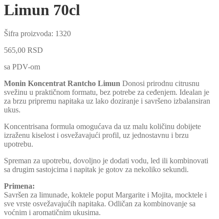
Limun 70cl
Šifra proizvoda:
1320
565,00
RSD
sa PDV-om
Monin Koncentrat Rantcho Limun
Donosi prirodnu citrusnu
svežinu u praktičnom formatu, bez potrebe za ceđenjem. Idealan je
za brzu pripremu napitaka uz lako doziranje i savršeno izbalansiran
ukus.
Koncentrisana formula omogućava da uz malu količinu dobijete
izraženu kiselost i osvežavajući profil, uz jednostavnu i brzu
upotrebu.
Spreman za upotrebu, dovoljno je dodati vodu, led ili kombinovati
sa drugim sastojcima i napitak je gotov za nekoliko sekundi.
Primena:
Savršen za limunade, koktele poput Margarite i Mojita, mocktele i
sve vrste osvežavajućih napitaka. Odličan za kombinovanje sa
voćnim i aromatičnim ukusima.