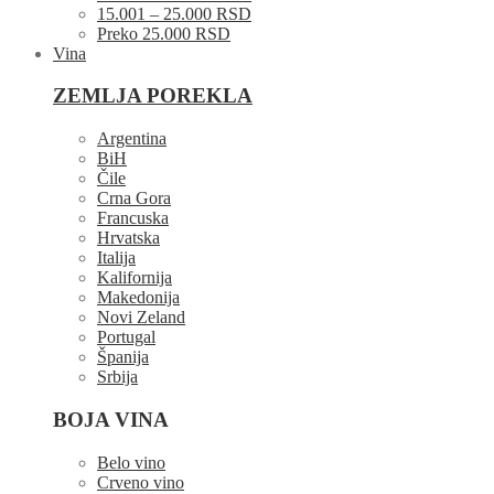
15.001 – 25.000 RSD
Preko 25.000 RSD
Vina
ZEMLJA POREKLA
Argentina
BiH
Čile
Crna Gora
Francuska
Hrvatska
Italija
Kalifornija
Makedonija
Novi Zeland
Portugal
Španija
Srbija
BOJA VINA
Belo vino
Crveno vino