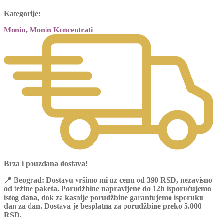
Kategorije:
Monin
,
Monin Koncentrati
Brza i pouzdana dostava!
📍
Beograd:
Dostavu vršimo mi uz cenu od
390 RSD
, nezavisno
od težine paketa. Porudžbine napravljene do 12h isporučujemo
istog dana, dok za kasnije porudžbine garantujemo isporuku
dan za dan
. Dostava je
besplatna za porudžbine preko 5.000
RSD.