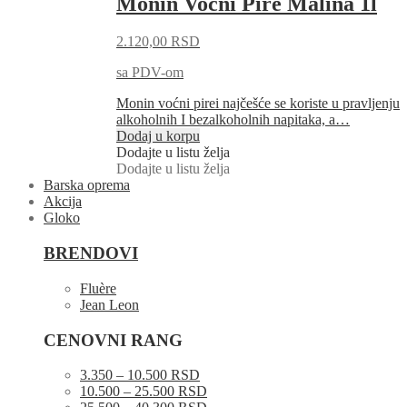
Monin Voćni Pire Malina 1l
2.120,00
RSD
sa PDV-om
Monin voćni pirei najčešće se koriste u pravljenju
alkoholnih I bezalkoholnih napitaka, a…
Dodaj u korpu
Dodajte u listu želja
Dodajte u listu želja
Barska oprema
Akcija
Gloko
BRENDOVI
Fluère
Jean Leon
CENOVNI RANG
3.350 – 10.500 RSD
10.500 – 25.500 RSD