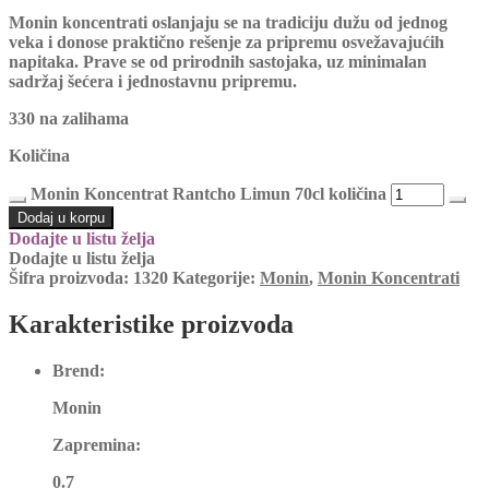
Monin koncentrati oslanjaju se na tradiciju dužu od jednog
veka i donose praktično rešenje za pripremu osvežavajućih
napitaka. Prave se od prirodnih sastojaka, uz minimalan
sadržaj šećera i jednostavnu pripremu.
330 na zalihama
Količina
Monin Koncentrat Rantcho Limun 70cl količina
Dodaj u korpu
Dodajte u listu želja
Dodajte u listu želja
Šifra proizvoda:
1320
Kategorije:
Monin
,
Monin Koncentrati
Karakteristike proizvoda
Brend:
Monin
Zapremina:
0.7