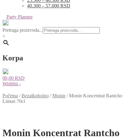
25.500 – 40.300 RSD
40.300 – 57.000 RSD
Party Planner
Pretraga proizvoda...
×
Korpa
0
0,00
RSD
Wishlist -
Početna
/
Bezalkoholno
/
Monin
/
Monin Koncentrat Rantcho
Limun 70cl
Monin Koncentrat Rantcho