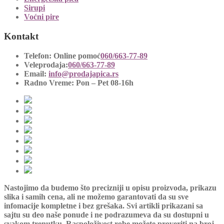
Sirupi
Voćni pire
Kontakt
Telefon:
Online pomoć
060/663-77-89
Veleprodaja:
060/663-77-89
Email:
info@prodajapica.rs
Radno Vreme:
Pon – Pet 08-16h
Nastojimo da budemo što precizniji u opisu proizvoda, prikazu
slika i samih cena, ali ne možemo garantovati da su sve
infomacije kompletne i bez grešaka. Svi artikli prikazani sa
sajtu su deo naše ponude i ne podrazumeva da su dostupni u
svakom trenutku. Raspoloživost robe možete proveriti na broj