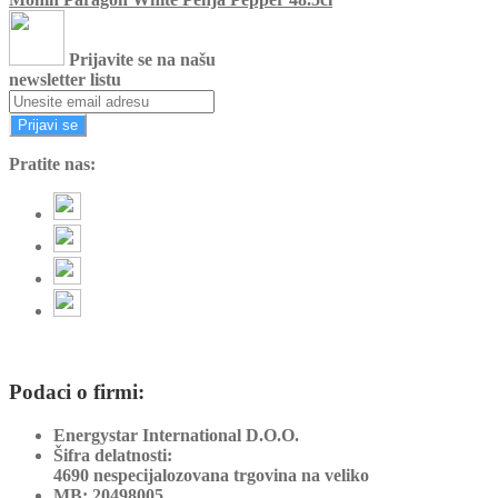
Prijavite se na našu
newsletter listu
Prijavi se
Pratite nas:
Podaci o firmi:
Energystar International D.O.O.
Šifra delatnosti:
4690 nespecijalozovana trgovina na veliko
MB:
20498005