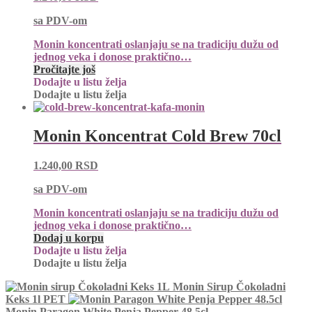
sa PDV-om
Monin koncentrati oslanjaju se na tradiciju dužu od
jednog veka i donose praktično…
Pročitajte još
Dodajte u listu želja
Dodajte u listu želja
Monin Koncentrat Cold Brew 70cl
1.240,00
RSD
sa PDV-om
Monin koncentrati oslanjaju se na tradiciju dužu od
jednog veka i donose praktično…
Dodaj u korpu
Dodajte u listu želja
Dodajte u listu želja
Monin Sirup Čokoladni
Keks 1l PET
Monin Paragon White Penja Pepper 48.5cl