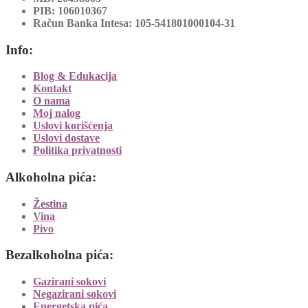
PIB:
106010367
Račun Banka Intesa:
105-541801000104-31
Info:
Blog & Edukacija
Kontakt
O nama
Moj nalog
Uslovi korišćenja
Uslovi dostave
Politika privatnosti
Alkoholna pića:
Žestina
Vina
Pivo
Bezalkoholna pića:
Gazirani sokovi
Negazirani sokovi
Energetska pića