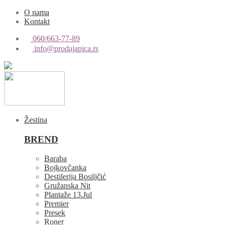
O nama
Kontakt
060/663-77-89
info@prodajapica.rs
Žestina
BREND
Baraba
Bojkovčanka
Destilerija Bosiljčić
Gružanska Nit
Plantaže 13.Jul
Premier
Presek
Roner