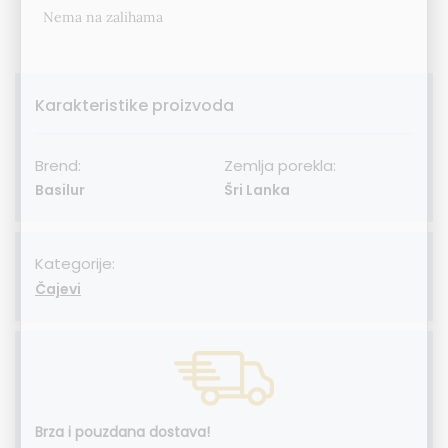
Nema na zalihama
Karakteristike proizvoda
Brend:
Zemlja porekla:
Basilur
Šri Lanka
Kategorije:
Čajevi
Brza i pouzdana dostava!