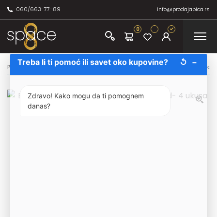
060/663-77-89
info@prodajapica.rs
0
Treba li ti pomoć ili savet oko kupovine?
↺
−
Početna
/
Bezalkoholno
/
Čajevi
/
Basilur Four Seasons Collection Ass
Zdravo! Kako mogu da ti pomognem
danas?