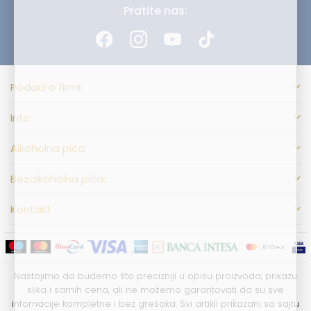
Pratite nas:
Podaci o firmi:
Info:
Alkoholna pića:
Bezalkoholna pića:
Kontakt
Nastojimo da budemo što precizniji u opisu proizvoda, prikazu
slika i samih cena, ali ne možemo garantovati da su sve
infomacije kompletne i bez grešaka. Svi artikli prikazani sa sajtu