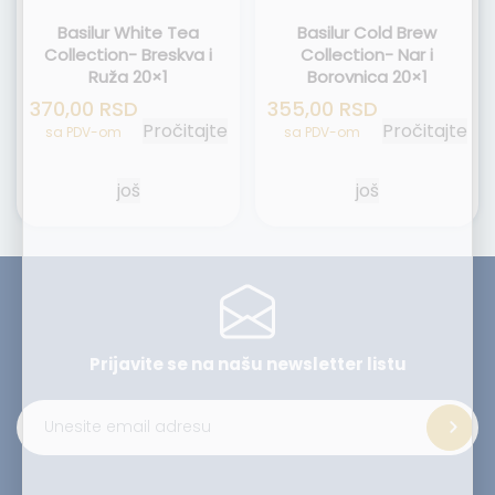
Basilur White Tea
Basilur Cold Brew
Collection- Breskva i
Collection- Nar i
Ruža 20×1
Borovnica 20×1
370,00
RSD
355,00
RSD
Pročitajte
Pročitajte
sa PDV-om
sa PDV-om
još
još
Prijavite se na našu
newsletter listu
Alternative: