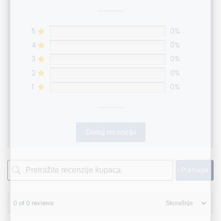
5
0%
4
0%
3
0%
2
0%
1
0%
Dodaj recenziju
Pretraga
0 of 0 reviews