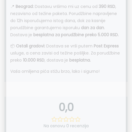
📍
Beograd:
Dostavu vršimo mi uz cenu od
390 RSD
,
nezavisno od težine paketa. Porudžbine napravljene
do 12h isporučujemo istog dana, dok za kasnije
porudžbine garantujemo isporuku
dan za dan
.
Dostava je
besplatna za porudžbine preko 5.000 RSD.
📦
Ostali gradovi:
Dostava se vrši putem
Post Express
usluge, a cena zavisi od težine pošiljke. Za porudžbine
preko
10.000 RSD
, dostava je
besplatna.
Vaša omiljena pića stižu brzo, lako i sigurno!
0,0
Na osnovu 0 recenzija