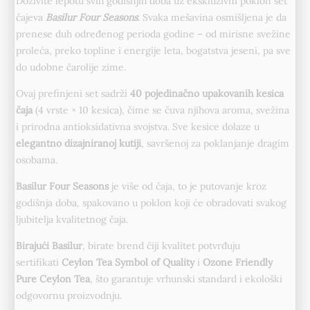
Doživite lepotu svih godišnjih doba uz ekskluzivni poklon set
čajeva
Basilur Four Seasons
. Svaka mešavina osmišljena je da
prenese duh određenog perioda godine – od mirisne svežine
proleća, preko topline i energije leta, bogatstva jeseni, pa sve
do udobne čarolije zime.
Ovaj prefinjeni set sadrži
40 pojedinačno upakovanih kesica
čaja
(4 vrste × 10 kesica), čime se čuva njihova aroma, svežina
i prirodna antioksidativna svojstva. Sve kesice dolaze u
elegantno dizajniranoj kutiji
, savršenoj za poklanjanje dragim
osobama.
Basilur Four Seasons
je više od čaja, to je putovanje kroz
godišnja doba, spakovano u poklon koji će obradovati svakog
ljubitelja kvalitetnog čaja.
Birajući Basilur
, birate brend čiji kvalitet potvrđuju
sertifikati
Ceylon Tea Symbol of Quality
i
Ozone Friendly
Pure Ceylon Tea
, što garantuje vrhunski standard i ekološki
odgovornu proizvodnju.