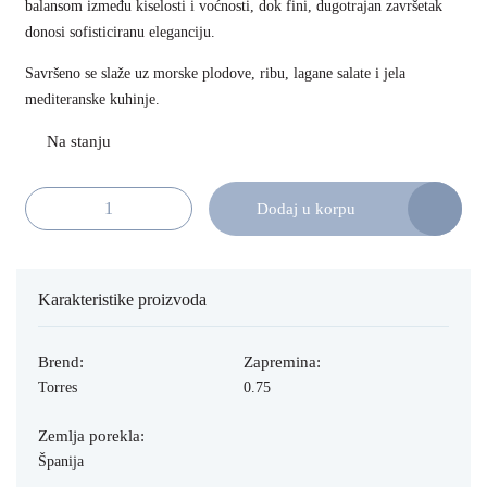
balansom između kiselosti i voćnosti, dok fini, dugotrajan završetak
donosi sofisticiranu eleganciju.
Savršeno se slaže uz morske plodove, ribu, lagane salate i jela
mediteranske kuhinje.
Dodaj u korpu
Torres Pazo das Bruxas 75cl količina
Karakteristike proizvoda
Brend:
Zapremina:
Torres
0.75
Zemlja porekla:
Španija