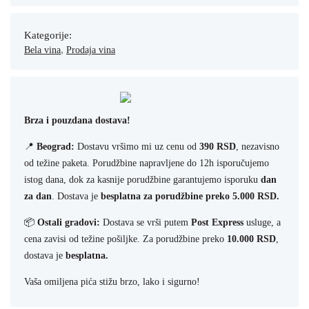
Kategorije:
,
Bela vina
Prodaja vina
Brza i pouzdana dostava!
📍
Beograd:
Dostavu vršimo mi uz cenu od
390 RSD
, nezavisno
od težine paketa. Porudžbine napravljene do 12h isporučujemo
istog dana, dok za kasnije porudžbine garantujemo isporuku
dan
za dan
. Dostava je
besplatna za porudžbine preko 5.000 RSD.
📦
Ostali gradovi:
Dostava se vrši putem
Post Express
usluge, a
cena zavisi od težine pošiljke. Za porudžbine preko
10.000 RSD
,
dostava je
besplatna.
Vaša omiljena pića stižu brzo, lako i sigurno!