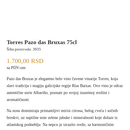
Torres Pazo das Bruxas 75cl
Šifra proizvoda:
3935
1.700,00
RSD
sa PDV-om
Pazo das Bruxas je elegantno belo vino čuvene vinarije Torres, koja
slavi tradiciju i magiju galicijske regije Rías Baixas. Ovo vino je odraz
autentične sorte Albariño, poznate po svojoj izuzetnoj svežini i
aromatičnosti.
Na nosu dominiraju primamljivi mirisi citrusa, belog cveća i sočnih
breskvi, uz suptilne note zelene jabuke i mineralnosti koje dolaze iz
atlantskog podneblja. Na nepcu je izrazito sveže, sa harmoničnim