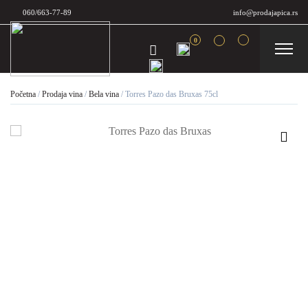
060/663-77-89
info@prodajapica.rs
0
Početna
/
Prodaja vina
/
Bela vina
/
Torres Pazo das Bruxas 75cl