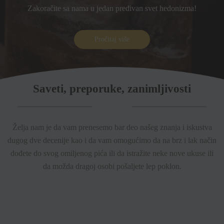
Zakoračite sa nama u jedan predivan svet hedonizma!
Pročitaj više
Saveti, preporuke, zanimljivosti
Želja nam je da vam prenesemo bar deo našeg znanja i iskustva
dugog dve decenije kao i da vam omogućimo da na brz i lak način
dođete do svog omiljenog pića ili da istražite neke nove ukuse ili
da možda dragoj osobi pošaljete lep poklon.