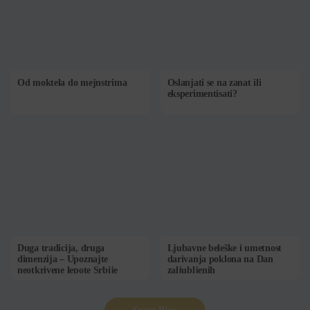
Od moktela do mejnstrima
Oslanjati se na zanat ili
eksperimentisati?
Duga tradicija, druga
Ljubavne beleške i umetnost
dimenzija – Upoznajte
darivanja poklona na Dan
neotkrivene lepote Srbije
zaljubljenih