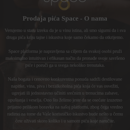
Prodaja pića Space - O nama
Verujemo u staru izreku da je u vinu istina, ali smo sigurni da i sva
druga pića kriju tajne i iskustva koje samo čekamo da otkrijemo.
Space platforma je napravljena sa ciljem da svakoj osobi pruži
maksimalno intuitivan i efikasan način da pronađe svoje savršeno
piće i poruči ga u svega nekoliko trenutaka.
Naša bogata i cenovno konkurentna ponuda sadrži destilovane
napitke, vina, piva i bezalkoholna pića koja će vas osvežiti,
ugrejati ili jednostavno učiniti srećnim u trenucima zabave,
opuštanja i veselja. Ono što želimo jeste da se osećate izuzetno
prijatno prilikom boravka na našoj platformi, zbog čega vredno
radimo na tome da Vaše korisničko iskustvo bude nešto u čemu
ćete uživati skoro koliko i u samom piću koje naručite.