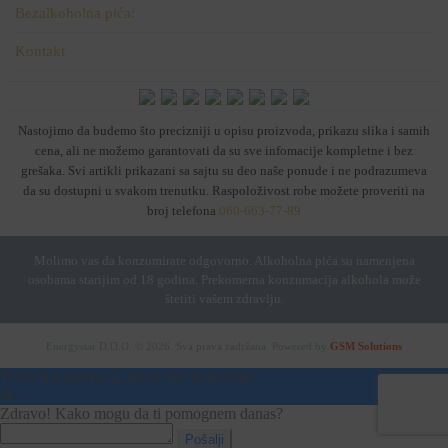
Bezalkoholna pića:
Kontakt
Nastojimo da budemo što precizniji u opisu proizvoda, prikazu slika i samih
cena, ali ne možemo garantovati da su sve infomacije kompletne i bez
grešaka. Svi artikli prikazani sa sajtu su deo naše ponude i ne podrazumeva
da su dostupni u svakom trenutku. Raspoloživost robe možete proveriti na
broj telefona
060-663-77-89
Molimo vas da konzumirate odgovorno. Alkoholna pića su namenjena
osobama starijim od 18 godina. Prekomerna konzumacija alkohola može
štetiti vašem zdravlju.
Energystar D.O.O. © 2026. Sva prava zadržana.
Powered by
GSM Solutions
Treba li ti pomoć ili savet oko kupovine?
↺
−
Zdravo! Kako mogu da ti pomognem danas?
Pošalji